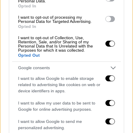
αυτή την ημέρα, όχι μόνο ως ρομαντική
Personal Data.
Opted In
χειρονομία, αλλά και ως δώρο σε γονείς,
παιδιά, αδέλφια και φίλους, σύμφωνα με την
I want to opt-out of processing my
Personal Data for Targeted Advertising.
έρευνα.
Opted In
I want to opt-out of Collection, Use,
Η δημοσκόπηση έδειξε επίσης ότι φέτος
Retention, Sale, and/or Sharing of my
Personal Data that Is Unrelated with the
είναι αυξημένος ο αριθμός αυτών που θα
Purposes for which it was collected.
γιορτάσουν με μια σαββατοκυριακάτικη
Opted Out
απόδραση,
καθώς
η Ημέρα του Αγίου
Google consents
Βαλεντίνου
πέφτει Παρασκευή, κυρίως
διαμένοντας μία ή δύο νύκτες σε
I want to allow Google to enable storage
related to advertising like cookies on web or
ξενοδοχείο, με τον τζίρο να υπολογίζεται σε
device identifiers in apps.
περισσότερα από 300 εκατομμύρια ευρώ.
I want to allow my user data to be sent to
Google for online advertising purposes.
I want to allow Google to send me
personalized advertising.