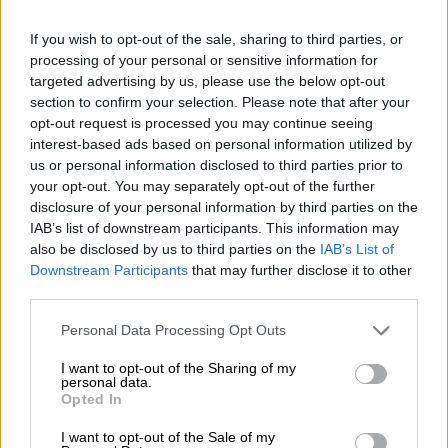
ΔΙΑΒΑΣΤΕ ΕΠΙΣΗΣ
If you wish to opt-out of the sale, sharing to third parties, or
processing of your personal or sensitive information for
Κόσμος
|
13.02.2025 21:25
targeted advertising by us, please use the below opt-out
Έλον Μασκ: Έβαλε «φρένο» σε
section to confirm your selection. Please note that after your
opt-out request is processed you may continue seeing
κονδύλι 25.000 ευρώ - Προοριζόταν
interest-based ads based on personal information utilized by
για τη στήριξη ΛΟΑΤΚΙ μεταναστών
us or personal information disclosed to third parties prior to
στην Ελλάδα
your opt-out. You may separately opt-out of the further
disclosure of your personal information by third parties on the
IAB’s list of downstream participants. This information may
also be disclosed by us to third parties on the
IAB’s List of
Downstream Participants
that may further disclose it to other
Ένα άρωμα, σοκολατάκια, ρούχα, ένα
third parties.
ραντεβού σε σπα, μια έκθεση, μια παράσταση
Please note that this website/app uses one or more Google
ή μια βραδιά στον κινηματογράφο
Personal Data Processing Opt Outs
services and may gather and store information including but
ακολουθούν μ’ αυτή τη σειρά, σύμφωνα με τη
not limited to your visit or usage behaviour. You may click to
I want to opt-out of the Sharing of my
δημοσκόπηση.
personal data.
grant or deny consent to Google and its third-party tags to
Opted In
use your data for below specified purposes in below Google
Τα λουλούδια χρησιμοποιούνται επίσης πολύ
consent section.
I want to opt-out of the Sale of my