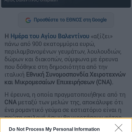
Άγιος Βαλεντίνος/Unsplash
Προσθέστε το ΕΘΝΟΣ στη Google
Η
Ημέρα του Αγίου Βαλεντίνου
«αξίζει»
πάνω από 900 εκατομμύρια ευρώ,
περιλαμβανομένων γευμάτων, λουλουδιών,
δώρων και διακοπών, σύμφωνα με έρευνα
που δόθηκε στη δημοσιότητα από την
ιταλική
Εθνική Συνομοσπονδία Χειροτεχνών
και Μικρομεσαίων Επιχειρήσεων (CNA).
Η έρευνα, η οποία πραγματοποιήθηκε από τη
CNA
μεταξύ των μελών της, αποκάλυψε ότι
ένα ρομαντικό γεύμα σε εστιατόριο είναι η
πρώτη επιλογή όσων θα γιορτάσουν φέτος
την ημέρα αυτή στην
Ιταλία
.
Do Not Process My Personal Information