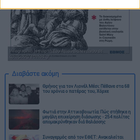
Infographic: Η γιορτή του Αγίου Βαλεντίνου σε
αριθμούς/ethnos.gr
Διαβάστε ακόμη
Θρήνος για τον Λιονέλ Μέσι: Πέθανε στα 68
του χρόνια ο πατέρας του, Χόρχε
Φωτιά στην Αττικοβοιωτία: Πώς στήθηκε η
μεγάλη επιχείρηση διάσωσης - 254 πολίτες
απομακρύνθηκαν διά θαλάσσης
Συναγερμός από τον ΕΦΕΤ: Ανακαλείται