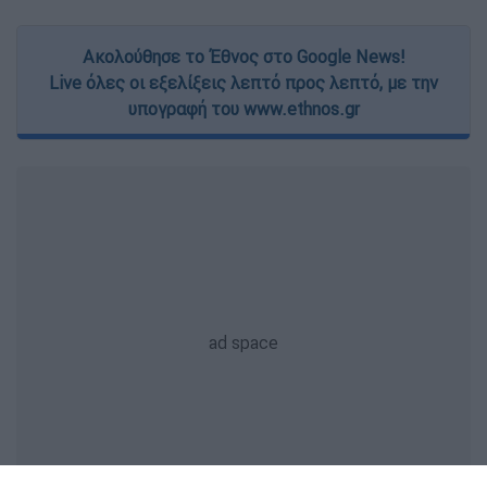
Ακολούθησε το Έθνος στο Google News!
Live όλες οι εξελίξεις λεπτό προς λεπτό, με την
υπογραφή του www.ethnos.gr