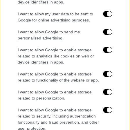
device identifiers in apps.
σε σχέση με το 2023, περίπου στους 129.000,
το οποίο καθιστά το 2024 τη χρονιά με τον
I want to allow my user data to be sent to
Google for online advertising purposes.
τέταρτο υψηλότερο αριθμό νεκρών από το
τέλος του Ψυχρού Πολέμου το 1989,
I want to allow Google to send me
σύμφωνα με την έρευνα.
personalized advertising.
Ο απολογισμός αυτός συνδέεται με τους
I want to allow Google to enable storage
πολέμους στην Ουκρανία και στη Λωρίδα της
related to analytics like cookies on web or
device identifiers in apps.
Γάζας και αλλά και τις συγκρούσεις στην
αιθιοπική περιοχή του
Τιγκράι
.
I want to allow Google to enable storage
related to functionality of the website or app.
«Δεν είναι η ώρα οι
ΗΠΑ
, ή οποιαδήποτε
μεγάλη παγκόσμια δύναμη, να γίνουν
I want to allow Google to enable storage
εσωστρεφείς και να εγκαταλείψουν τη
related to personalization.
διεθνή εμπλοκή. Ο προστατευτισμός,
I want to allow Google to enable storage
απέναντι στην αύξηση της βίας στον κόσμο,
related to security, including authentication
θα ήταν μεγάλο λάθος με συνέπειες
functionality and fraud prevention, and other
διαρκείας για την ανθρώπινη ζωή», δήλωσε η
user protection.