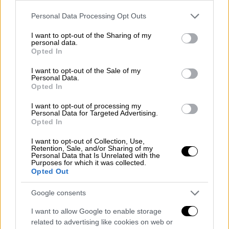
χρόνια», σχολίασε η
Σίρι Άας Ρούσταντ
,
Please note that this website/app uses one or more Google
Personal Data Processing Opt Outs
επικεφαλής συντάκτρια της έρευνας που
services and may gather and store information including but
καταγράφει τις τάσεις την περίοδο 1946-
not limited to your visit or usage behaviour. You may click to
I want to opt-out of the Sharing of my
personal data.
2024.
grant or deny consent to Google and its third-party tags to
Opted In
use your data for below specified purposes in below Google
Η
Αφρική
παραμένει η ήπειρος που
consent section.
I want to opt-out of the Sale of my
Personal Data.
πλήττεται περισσότερο με 28 συγκρούσεις
Opted In
μεταξύ κρατών (στην οποία εμπλέκεται
I want to opt-out of processing my
τουλάχιστον ένα κράτος), και ακολουθεί η
Personal Data for Targeted Advertising.
Ασία
(17), η
Μέση
Ανατολή
(10), η
Ευρώπη
(3)
Opted In
και η
Αμερική
(2).
I want to opt-out of Collection, Use,
Retention, Sale, and/or Sharing of my
Σε πάνω από τις μισές χώρες μαίνονται δύο
Personal Data that Is Unrelated with the
Purposes for which it was collected.
ή περισσότερες συγκρούσεις.
Opted Out
Τα στοιχεία της έρευνας
Google consents
I want to allow Google to enable storage
Ο αριθμός των
θανάτων
που συνδέονται με
related to advertising like cookies on web or
συγκρούσεις παρέμεινε λίγο-πολύ σταθερός