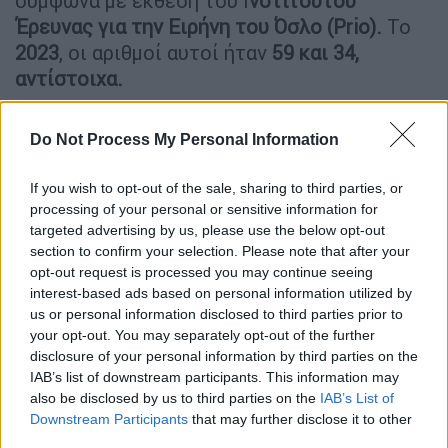
σύμφωνα με έκθεση του Ι
νστιτούτου
Έρευνας για την Ειρήνη του Όσλο (Prio).
Το
2023
, οι αριθμοί αυτοί ήταν
59 και 34,
αντίστοιχα.
ΔΙΑΒΑΣΤΕ ΕΠΙΣΗΣ
Do Not Process My Personal Information
Κόσμος
|
11.06.2025 11:23
If you wish to opt-out of the sale, sharing to third parties, or
Οπισθοχώρηση «βόμβα» από Μασκ:
processing of your personal or sensitive information for
«Μετανιώνω για κάποιες από τις
targeted advertising by us, please use the below opt-out
section to confirm your selection. Please note that after your
αναρτήσεις μου για τον Τραμπ»
opt-out request is processed you may continue seeing
interest-based ads based on personal information utilized by
us or personal information disclosed to third parties prior to
your opt-out. You may separately opt-out of the further
«Δεν είναι απλά κορύφωση, είναι μια
disclosure of your personal information by third parties on the
IAB’s list of downstream participants. This information may
διαρθρωτική αλλαγή.
Ο κόσμος σήμερα είναι
also be disclosed by us to third parties on the
IAB’s List of
πολύ πιο βίαιος κ
αι πολύ πιο
Downstream Participants
that may further disclose it to other
κατακερματισμένος απ’ ό,τι ήταν πριν από 10
third parties.