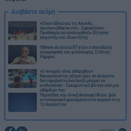
Διαβάστε ακόμη
«Είχαν άδεια για τις Αλυκές,
προσγειώθηκαν στο... Σαρακήνικο:
Προθεσμία να απολογηθούν ζήτησαν
χειριστής και ιδιοκτήτης
Πέθανε σε ηλικία 87 ετών ο σπουδαίος
συγγραφέας και φιλόσοφος, Στέλιος
Ράμφος
«Ο πνιγμός είναι αθόρυβος»:
Ναυαγοσώστης εξηγεί πώς σε ελάχιστα
δευτερόλεπτα ένα παιδί μπορεί να
κινδυνεύσει - Σοκαριστικό βίντεο από μια
«βάρδια» του
Περσείδες και ολική έκλειψη Ηλίου: Δύο
εντυπωσιακά φαινόμενα στον ουρανό στις
12 Αυγούστου
επόμενο