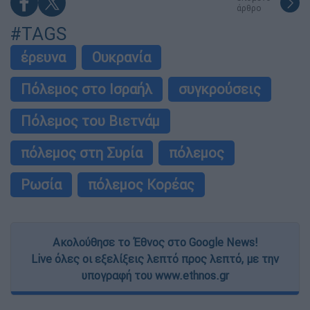
άρθρο
#TAGS
έρευνα
Ουκρανία
Πόλεμος στο Ισραήλ
συγκρούσεις
Πόλεμος του Βιετνάμ
πόλεμος στη Συρία
πόλεμος
Ρωσία
πόλεμος Κορέας
Ακολούθησε το Έθνος στο Google News!
Live όλες οι εξελίξεις λεπτό προς λεπτό, με την
υπογραφή του www.ethnos.gr