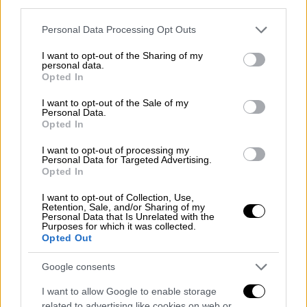
third parties.
προσβολής κ.λπ., ανακτήθηκε την
Please note that this website/app uses one or more Google
Παρασκευή, την επομένη του δυστυχήματος
Personal Data Processing Opt Outs
services and may gather and store information including but
με τουλάχιστον 279 νεκρούς.
not limited to your visit or usage behaviour. You may click to
I want to opt-out of the Sharing of my
personal data.
grant or deny consent to Google and its third-party tags to
Μόλις ένας από τους επιβαίνοντες,
Opted In
use your data for below specified purposes in below Google
βρετανός υπήκοος ινδικής καταγωγής,
consent section.
I want to opt-out of the Sale of my
επέζησε όταν το αεροσκάφος συνετρίβη,
Personal Data.
Opted In
δευτερόλεπτα μετά την απογείωσή του από
την
Αχμενταμπάντ
, σύμφωνα με τον πιο
I want to opt-out of processing my
Personal Data for Targeted Advertising.
πρόσφατο απολογισμό των θυμάτων, που
Opted In
δημοσιοποιήθηκε προχθές Σάββατο.
I want to opt-out of Collection, Use,
Retention, Sale, and/or Sharing of my
Personal Data that Is Unrelated with the
Purposes for which it was collected.
Opted Out
Google consents
I want to allow Google to enable storage
related to advertising like cookies on web or