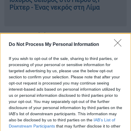
Ρίχτερ - Ένας νεκρός στη Λίμα
Λεπτομερή έρευνα
Do Not Process My Personal Information
Το μαύρο κουτί
(σ.σ. ο αποτυπωτής ήχων/
συνομιλιών πιλοτηρίου) ανακτήθηκε,
If you wish to opt-out of the sale, sharing to third parties, or
σημείωσε σε ανακοίνωσή του ο Δρ. Π.Κ.
processing of your personal or sensitive information for
Μίσρα, στενός συνεργάτης του
targeted advertising by us, please use the below opt-out
section to confirm your selection. Please note that after your
ομοσπονδιακού πρωθυπουργού
Ναρέντρα
opt-out request is processed you may continue seeing
Μόντι.
interest-based ads based on personal information utilized by
us or personal information disclosed to third parties prior to
Το άλλο μαύρο κουτί, το QAR (quick access
your opt-out. You may separately opt-out of the further
recorder, ή αλλιώς καταγραφέας δεδομένων
disclosure of your personal information by third parties on the
πτήσης), στο οποίο περιέχονται στοιχεία για
IAB’s list of downstream participants. This information may
also be disclosed by us to third parties on the
IAB’s List of
όλες τις παραμέτρους της πτήσης, όπως η
Downstream Participants
that may further disclose it to other
ταχύτητα, η θέση, το υψόμετρο, η γωνία