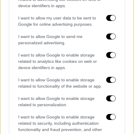
device identifiers in apps.
I want to allow my user data to be sent to
Google for online advertising purposes.
Τριάντα οκτώ άνθρωποι στο έδαφος, κυρίως
I want to allow Google to send me
γιατροί, φοιτητές ιατρικής και μέλη των
personalized advertising.
οικογενειών τους, επίσης έχασαν τη ζωή
I want to allow Google to enable storage
τους όταν το αεροσκάφος μεγάλων
related to analytics like cookies on web or
αποστάσεων που είχε προορισμό το Λονδίνο
device identifiers in apps.
κατέπεσε πάνω σε κτίρια στην πόλη.
I want to allow Google to enable storage
Η
ινδική υπηρεσία έρευνας αεροπορικών
related to functionality of the website or app.
δυστυχημάτων
(AAIB) έχει αρχίσει να
I want to allow Google to enable storage
διενεργεί «λεπτομερή έρευνα» και η
related to personalization.
αμερικανική υπηρεσία ασφάλειας των
μεταφορών (NTSB) «διεξάγει παράλληλη
I want to allow Google to enable storage
related to security, including authentication
έρευνα, διότι το αεροσκάφος ήταν
functionality and fraud prevention, and other
αμερικανικής κατασκευής», θύμισε ο
Δρ.