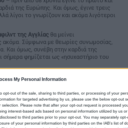
ου
– πριν από 68 χρόνια έγινε το πρώτο και
αρδιά της Ευρώπης. Και όμως, έγινε τρεις
αλλά λίγοι το γνωρίζουν και ακόμα λιγότεροι
φιλντ της Αγγλίας
θα μείνει
ς ακόμα. Σύμφωνα με θεωρίες συνωμοσίας,
α. Και όμως, συνέβη στην καρδιά της
αι σήμερα φημίζεται ως «ησυχαστήριο του
ocess My Personal Information
to opt-out of the sale, sharing to third parties, or processing of your per
formation for targeted advertising by us, please use the below opt-out s
ρει στα κορίτσια εκπαίδευση – Οι…
r selection. Please note that after your opt-out request is processed y
α χρόνια μετά
eing interest-based ads based on personal information utilized by us or
disclosed to third parties prior to your opt-out. You may separately opt-
losure of your personal information by third parties on the IAB’s list of