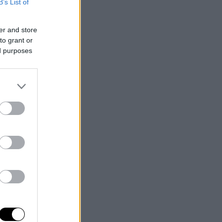
B’s List of
er and store
to grant or
ed purposes