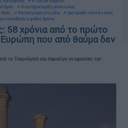
ε την Ευρώπη
📌 Η 10η Οκτωβρίου
ιστήρες
📌 Η σωτήρια πράξη απελπισίας
ο Θεός
📌 Καταστροφή στο γάλα
📌 Δεν έμαθε τίποτα ο λαός
 φωτιά έσβησε, ο φόβος έμεινε
: 58 χρόνια από το πρώτο
 Ευρώπη που από θαύμα δεν
 από το Τσερνόμπιλ και παραλίγο να αφανίσει την