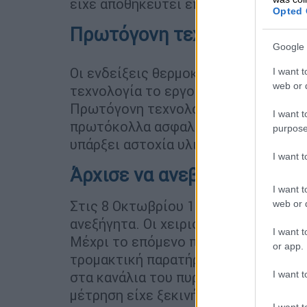
είχε αποθηκευτεί έπειτα από χρόνια 
Opted 
Πρωτόγονη τεχνολογία
Google 
Οι ενδείξεις θερμοκρασίας δεν ήταν 
I want t
web or d
τεχνολογία το εργοστάσιο μόνο και 
Πρωτόγονη τεχνολογία, παλιά όργανα
I want t
πρωτόκολλα ασφαλείας. Ήταν θέμα χρ
purpose
υπάρξει αστοχία υλικού για να έρθει
I want 
Άρχισε να ανεβαίνει η θερμ
I want t
Στις 8 Οκτωβρίου 1957, η θερμοκρασί
web or d
ανεξήγητα. Οι χειριστές θεώρησαν π
I want t
Μέχρι το επόμενο πρωί, 9 Οκτωβρίο
or app.
τρομακτική παρατήρηση που του πάγω
I want t
στα κανάλια του πυρήνα. Το ουράνιο 
μέτρηση είχε ξεκινήσει...
I want t