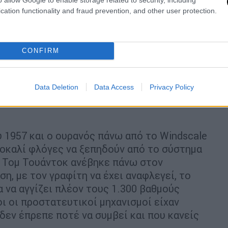
cation functionality and fraud prevention, and other user protection.
λίγες ώρες, οι φλόγες εξαπλώθηκαν στο
ήρχαν πλέον πολλές λύσεις για να
CONFIRM
ό με το λεπτό γιγαντωνόταν και ήταν
λία αλλά και την Ευρώπη. Κι όμως,
Data Deletion
Data Access
Privacy Policy
έμελοι εκείνο το πρωινό...
 1957 και ο ουρανός πάνω από το Windscale
ρτοκαλί φλόγες να ξεπηδούν από το σύστημα
ς Τομ Τουάντοκ ανέβηκε πάνω στον
ση, με τον γραφίτη να έχει αναφλεγεί, το
α να αγγίζει πλέον τους 1.300 βαθμούς
ι οι προστατευτικοί μηχανισμοί είχαν
δεν έπρεπε ποτέ να συμβεί και που κανείς