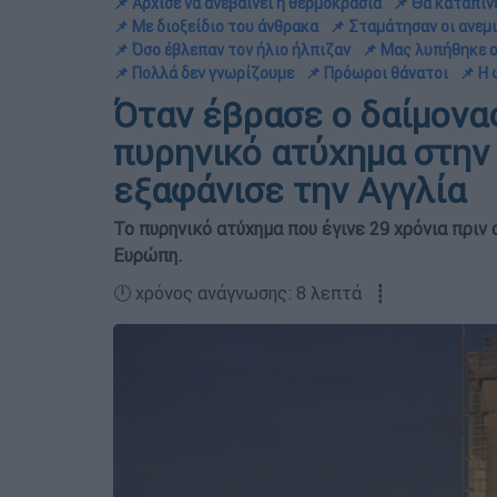
📌 Άρχισε να ανεβαίνει η θερμοκρασία
📌 Θα κατάπιν
📌 Με διοξείδιο του άνθρακα
📌 Σταμάτησαν οι ανεμ
📌 Όσο έβλεπαν τον ήλιο ήλπιζαν
📌 Μας λυπήθηκε 
📌 Πολλά δεν γνωρίζουμε
📌 Πρόωροι θάνατοι
📌 Η
Όταν έβρασε ο δαίμονας
πυρηνικό ατύχημα στην
εξαφάνισε την Αγγλία
Το πυρηνικό ατύχημα που έγινε 29 χρόνια πριν
Ευρώπη.
🕛 χρόνος ανάγνωσης: 8 λεπτά ┋