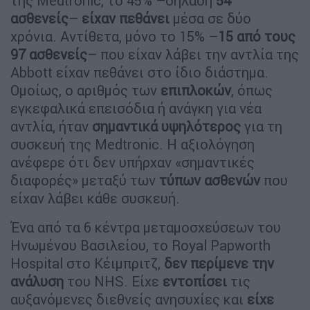
της Medtronic, το 45% –δηλαδή
54
ασθενείς
–
είχαν πεθάνει
μέσα σε δύο
χρόνια. Αντίθετα, μόνο το 15% –
15 από τους
97 ασθενείς
– που είχαν λάβει την αντλία της
Abbott είχαν πεθάνει στο ίδιο διάστημα.
Ομοίως, ο αριθμός των
επιπλοκών
, όπως
εγκεφαλικά επεισόδια ή ανάγκη για νέα
αντλία, ήταν
σημαντικά υψηλότερος
για τη
συσκευή της Medtronic. Η αξιολόγηση
ανέφερε ότι δεν υπήρχαν «σημαντικές
διαφορές» μεταξύ των
τύπων ασθενών
που
είχαν λάβει κάθε συσκευή.
Ένα από τα 6 κέντρα μεταμοσχεύσεων του
Ηνωμένου Βασιλείου, το Royal Papworth
Hospital στο Κέιμπριτζ,
δεν περίμενε την
ανάλυση
του NHS. Είχε
εντοπίσει
τις
αυξανόμενες διεθνείς ανησυχίες και
είχε