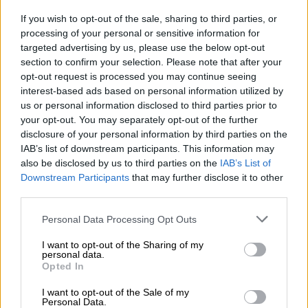
επικαλέστηκε μια
συγκεκριμένη βλάβη
, όπου
οι αντλίες παρουσίαζαν καθυστέρηση ή δεν
If you wish to opt-out of the sale, sharing to third parties, or
processing of your personal or sensitive information for
επανεκκινούσαν μετά από διακοπή.
targeted advertising by us, please use the below opt-out
section to confirm your selection. Please note that after your
«Δεν ανέφεραν τις πιθανότητες
opt-out request is processed you may continue seeing
επιπλοκών, έφεραν μόνο κάποιον για
interest-based ads based on personal information utilized by
να μας την πουλήσει»
us or personal information disclosed to third parties prior to
your opt-out. You may separately opt-out of the further
Ο Γκρεκ Μάρσαλ, από το Ουέστ Γιόρκσαϊρ,
disclosure of your personal information by third parties on the
IAB’s list of downstream participants. This information may
ήταν ένας από τους ασθενείς που
also be disclosed by us to third parties on the
IAB’s List of
εμφυτεύτηκε με τη συσκευή της Medtronic,
Downstream Participants
that may further disclose it to other
χωρίς να γνωρίζει τις μελέτες
σχετικά με
third parties.
την αποτελεσματικότητά της σε σύγκριση με
Please note that this website/app uses one or more Google
Personal Data Processing Opt Outs
το ανταγωνιστικό προϊόν. Ήταν ένας
υγιής
services and may gather and store information including but
και δραστήριος
νεαρός άνδρας, με
not limited to your visit or usage behaviour. You may click to
I want to opt-out of the Sharing of my
personal data.
φιλοδοξίες να ενταχθεί στους Πεζοναύτες,
grant or deny consent to Google and its third-party tags to
Opted In
use your data for below specified purposes in below Google
αλλά υπέστη
οξεία καρδιακή ανεπάρκεια
το
consent section.
I want to opt-out of the Sale of my
2019. «Ήταν ένα τεράστιο σοκ για όλους
Personal Data.