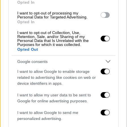
μας», θυμάται η μητέρα του, Τέσα Μάρσαλ.
Opted In
Τον Ιούνιο εκείνης της χρονιάς, του
I want to opt-out of processing my
Personal Data for Targeted Advertising.
προσφέρθηκε η συσκευή της Medtronic από
Opted In
το Freeman Hospital,
αρκετούς μήνες μετά
I want to opt-out of Collection, Use,
τη δημοσίευση
των πρώτων δεδομένων του
Retention, Sale, and/or Sharing of my
Personal Data that Is Unrelated with the
NHS. Η οικογένειά του αναφέρει ότι
δεν
Purposes for which it was collected.
Opted Out
τους παρουσιάστηκαν
οι μακροπρόθεσμοι
κίνδυνοι που σχετίζονταν με τη συσκευή,
Google consents
αντιθέτως έφεραν έναν ασθενή να τους
I want to allow Google to enable storage
μιλήσει για τα οφέλη της.
related to advertising like cookies on web or
device identifiers in apps.
Ο Γρεγκ
συμφώνησε
στη χειρουργική
επέμβαση, αλλά μια σημαντική επιπλοκή
I want to allow my user data to be sent to
κατά τη διάρκεια της επέμβασης που,
Google for online advertising purposes.
σύμφωνα με την οικογένεια,
ποτέ δεν
I want to allow Google to send me
εξηγήθηκε
πλήρως οδήγησε σε εγκεφαλικό
personalized advertising.
επεισόδιο. Από αυτό,
παρέλησε
η αριστερή