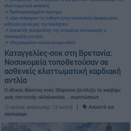
ελαττωματική συσκευή
📌 Προδιαγεγραμμένο έγκλημα
📌 «Δεν ανέφεραν τις πιθανότητες επιπλοκών, έφεραν μόνο
κάποιον για να μας την πουλήσει»
📌 Δεκαετής συνεργάτης της εταιρείας κατασκευής ο
επικεφαλής γιατρός
📌 «Θα μπορούσε να είχε αποφευχθεί»
Καταγγελίες-σοκ στη Βρετανία:
Νοσοκομεία τοποθετούσαν σε
ασθενείς ελαττωματική καρδιακή
αντλία
Ο άδικος θάνατος ενός 26χρονου ξετύλιξε το κουβάρι
μιας σκοτεινής αλληλουχίας... συμπτώσεων
🕛 χρόνος ανάγνωσης: 12 λεπτά ┋ 🗣️
Ανοικτό για
σχολιασμό