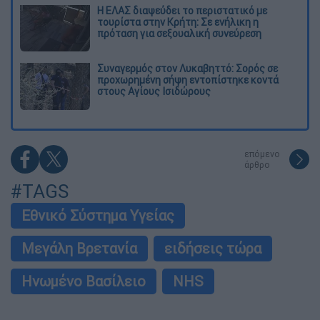
Η ΕΛΑΣ διαψεύδει το περιστατικό με
τουρίστα στην Κρήτη: Σε ενήλικη η
πρόταση για σεξουαλική συνεύρεση
Συναγερμός στον Λυκαβηττό: Σορός σε
προχωρημένη σήψη εντοπίστηκε κοντά
στους Αγίους Ισιδώρους
επόμενο
άρθρο
#TAGS
Εθνικό Σύστημα Υγείας
Μεγάλη Βρετανία
ειδήσεις τώρα
Ηνωμένο Βασίλειο
NHS