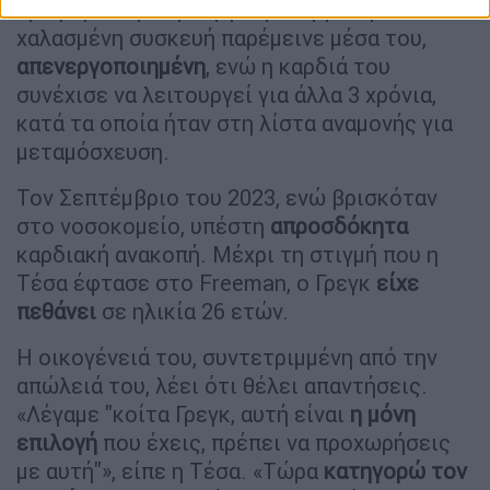
αρνήθηκε τη χειρουργική επέμβαση. Η
χαλασμένη συσκευή παρέμεινε μέσα του,
απενεργοποιημένη
, ενώ η καρδιά του
συνέχισε να λειτουργεί για άλλα 3 χρόνια,
κατά τα οποία ήταν στη λίστα αναμονής για
μεταμόσχευση.
Τον Σεπτέμβριο του 2023, ενώ βρισκόταν
στο νοσοκομείο, υπέστη
απροσδόκητα
καρδιακή ανακοπή. Μέχρι τη στιγμή που η
Τέσα έφτασε στο Freeman, ο Γρεγκ
είχε
πεθάνει
σε ηλικία 26 ετών.
Η οικογένειά του, συντετριμμένη από την
απώλειά του, λέει ότι θέλει απαντήσεις.
«Λέγαμε "κοίτα Γρεγκ, αυτή είναι
η μόνη
επιλογή
που έχεις, πρέπει να προχωρήσεις
με αυτή"», είπε η Τέσα. «Τώρα
κατηγορώ τον