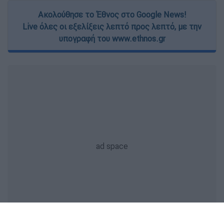
Ακολούθησε το Έθνος στο Google News!
Live όλες οι εξελίξεις λεπτό προς λεπτό, με την
υπογραφή του www.ethnos.gr