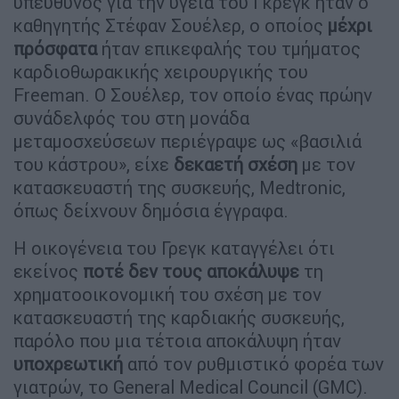
υπεύθυνος για την υγεία του Γκρεγκ ήταν ο
καθηγητής Στέφαν Σουέλερ, ο οποίος
μέχρι
πρόσφατα
ήταν επικεφαλής του τμήματος
καρδιοθωρακικής χειρουργικής του
Freeman. Ο Σουέλερ, τον οποίο ένας πρώην
συνάδελφός του στη μονάδα
μεταμοσχεύσεων περιέγραψε ως «βασιλιά
του κάστρου», είχε
δεκαετή σχέση
με τον
κατασκευαστή της συσκευής, Medtronic,
όπως δείχνουν δημόσια έγγραφα.
Η οικογένεια του Γρεγκ καταγγέλει ότι
εκείνος
ποτέ δεν τους αποκάλυψε
τη
χρηματοοικονομική του σχέση με τον
κατασκευαστή της καρδιακής συσκευής,
παρόλο που μια τέτοια αποκάλυψη ήταν
υποχρεωτική
από τον ρυθμιστικό φορέα των
γιατρών, το General Medical Council (GMC).