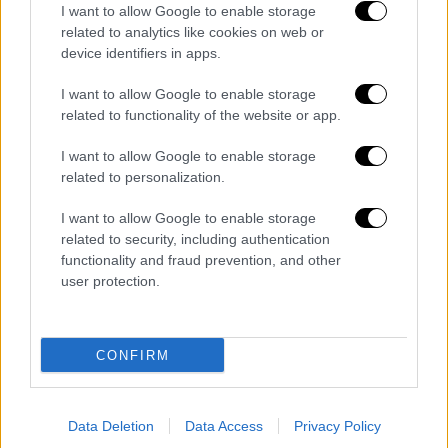
πλευρά του σώματός του και η ομιλία του
I want to allow Google to enable storage
επηρεάστηκε
σημαντικά.
related to analytics like cookies on web or
device identifiers in apps.
Με την πάροδο του χρόνου, η υγεία του
I want to allow Google to enable storage
άρχισε σταδιακά να ανακάμπτει, αλλά ένα
related to functionality of the website or app.
χρόνο αργότερα, τον Ιούλιο του 2020, η
καρδιακή συσκευή
σταμάτησε ξαφνικά
να
I want to allow Google to enable storage
λειτουργεί. Όταν προσπάθησε να την
related to personalization.
επανεκκινήσει, δεν ενεργοποιήθηκε. «Η
I want to allow Google to enable storage
αντλία
δε λειτουργούσε
και εκείνος απλώς
related to security, including authentication
άρχισε σιγά-σιγά να γίνεται "μπλε"», λέει η
functionality and fraud prevention, and other
Τέσα.
user protection.
Ο Γρεγκ μεταφέρθηκε εσπευσμένα στο
νοσοκομείο, αλλά η συσκευή δεν μπορούσε
CONFIRM
να επισκευαστεί. Του είπαν ότι θα μπορούσε
να αφαιρεθεί, αλλά,
τρομοκρατημένος
από το
ενδεχόμενο ενός ακόμη εγκεφαλικού,
Data Deletion
Data Access
Privacy Policy