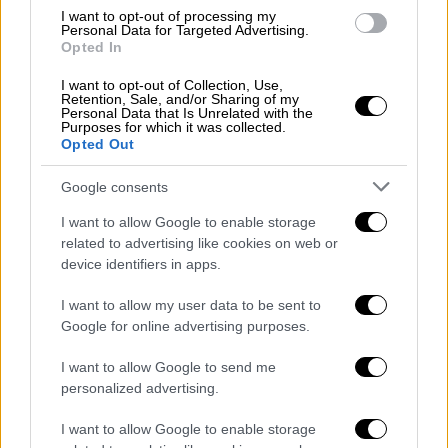
πρόσθετα προβλήματα».
I want to opt-out of processing my
Personal Data for Targeted Advertising.
Opted In
Στο εισαγωγικό σημείωμα του
μυθιστορήματός της, εξομολογείται πως
I want to opt-out of Collection, Use,
Retention, Sale, and/or Sharing of my
«ποτέ δεν μου άρεσε τ' όνομά μου. Σε εσένα
Personal Data that Is Unrelated with the
Purposes for which it was collected.
θα συστηθώ με το υποκοριστικό μου,
με λένε
Opted Out
Agi
. Βγαίνει από το Aglaia. Μου το 'βγαλε ο
συμμαθητής μου ο Daniel, γιατί τα
Google consents
Γερμανάκια δεν μπορούν να προφέρουν το
I want to allow Google to enable storage
"γάμα"». Η Αγλαΐα Μπλιούμη σήμερα γνωρίζει
related to advertising like cookies on web or
-και παρά τις δυσκολίες λόγω
device identifiers in apps.
μεταναστευτικού παρελθόντος- ότι ανήκει
I want to allow my user data to be sent to
στις/στους τυχερές/ούς αυτής της ζωής και
Google for online advertising purposes.
αφήνει πίσω της το αίσθημα κατωτερότητας
I want to allow Google to send me
λόγω καταγωγής. «Δεν υπάρχουν πια
personalized advertising.
γκασταρμπάιτερ (Gastarbeiter)
. Αφήνω
επίσης πίσω το "ρατσισμό της
I want to allow Google to enable storage