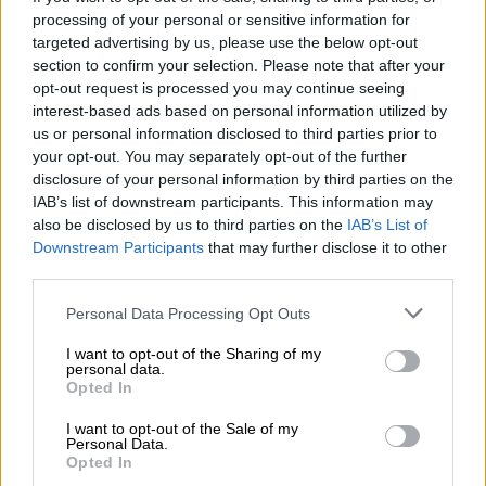
processing of your personal or sensitive information for
Για τη συγγραφέα, η καταγωγή, το
targeted advertising by us, please use the below opt-out
περιβάλλον και ο κοινωνικός περίγυρος
section to confirm your selection. Please note that after your
παίζουν καθοριστικής σημασίας στην
opt-out request is processed you may continue seeing
εξέλιξη ενός ανθρώπου, «ωστόσο, σύμφωνα
interest-based ads based on personal information utilized by
us or personal information disclosed to third parties prior to
και με το βιβλίο, υπάρχει πάντα ελπίδα. Η
your opt-out. You may separately opt-out of the further
ευκαιρία της μόρφωσης είναι ιδιαίτερα
disclosure of your personal information by third parties on the
σημαντική ως προς την υπέρβαση των
IAB’s list of downstream participants. This information may
όποιων δυσκολιών λόγω καταγωγής. Όταν
also be disclosed by us to third parties on the
IAB’s List of
προέρχεσαι από ένα περιβάλλον που δεν
Downstream Participants
that may further disclose it to other
third parties.
ευνοεί την κοινωνική ανέλιξη, μαθαίνεις να
δουλεύεις σκληρά και να επιδιώκεις
Please note that this website/app uses one or more Google
Personal Data Processing Opt Outs
services and may gather and store information including but
απαρέγκλιτα τους στόχους σου. Υπάρχει
not limited to your visit or usage behaviour. You may click to
I want to opt-out of the Sharing of my
βέβαια ο κίνδυνος να κάνεις κατ' αυτόν τον
personal data.
grant or deny consent to Google and its third-party tags to
Opted In
τρόπο υπέρμετρες θυσίες. Για παράδειγμα
use your data for below specified purposes in below Google
για μια μητέρα μετανάστρια αφενός η σκληρή
consent section.
I want to opt-out of the Sale of my
Personal Data.
επαγγελματική δουλειά και αφετέρου οι
Opted In
οικογενειακές υποχρεώσεις δημιουργούν