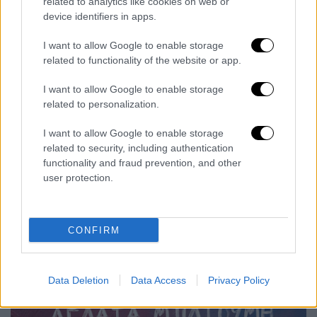
καθημερινότητας", αυτόν που δεν είναι
related to analytics like cookies on web or
device identifiers in apps.
θεσμοθετημένος και σου επιτίθεται σε
ανύποπτο χρόνο. Κρατώ αντίθετα την αξία
I want to allow Google to enable storage
της διγλωσσίας και της υβριδικότητας.
related to functionality of the website or app.
Τελικώς, τα γερμανικά ήταν αυτά που μου
I want to allow Google to enable storage
έδωσαν πρόσβαση στην τριτοβάθμια
related to personalization.
εκπαίδευση και μου άνοιξαν νέους
ορίζοντες, ενώ η οικειοποίηση πολιτισμικών
I want to allow Google to enable storage
κωδίκων από
διαφορετικά πολιτισμικά
related to security, including authentication
functionality and fraud prevention, and other
περιβάλλοντα
είναι δύναμη και όχι έλλειμα.
user protection.
Αυτά τα μηνύματα προσπαθώ να μεταδώσω
και στους φοιτητές Γερμανικής Φιλολογίας
του ΕΚΠΑ που σε αρκετές περιπτώσεις
CONFIRM
είναι παιδιά μεταναστών».
Data Deletion
Data Access
Privacy Policy