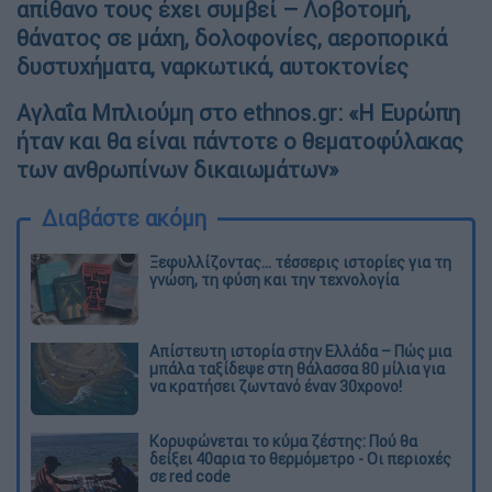
απίθανο τους έχει συμβεί – Λοβοτομή,
θάνατος σε μάχη, δολοφονίες, αεροπορικά
δυστυχήματα, ναρκωτικά, αυτοκτονίες
Αγλαΐα Μπλιούμη στο ethnos.gr: «Η Ευρώπη
ήταν και θα είναι πάντοτε ο θεματοφύλακας
των ανθρωπίνων δικαιωμάτων»
Διαβάστε ακόμη
Ξεφυλλίζοντας... τέσσερις ιστορίες για τη
γνώση, τη φύση και την τεχνολογία
Απίστευτη ιστορία στην Ελλάδα – Πώς μια
μπάλα ταξίδεψε στη θάλασσα 80 μίλια για
να κρατήσει ζωντανό έναν 30χρονο!
Κορυφώνεται το κύμα ζέστης: Πού θα
δείξει 40αρια το θερμόμετρο - Οι περιοχές
σε red code