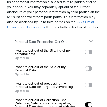
us or personal information disclosed to third parties prior to
ν' αντιδράσουν, ν' αναμετρηθούν με τη μορφή
your opt-out. You may separately opt-out of the further
και το υλικό του έργου. Λίγα χρόνια πριν από
disclosure of your personal information by third parties on the
τα έργα της σειράς «Χειρισμοί», είχαν
IAB’s list of downstream participants. This information may
also be disclosed by us to third parties on the
IAB’s List of
προηγηθεί τα «Τεστ», που παρουσιάστηκαν
Downstream Participants
that may further disclose it to other
στην έκθεση «Γλυπτική 73 = Αφή + Λίγη
third parties.
γεύση».
Please note that this website/app uses one or more Google
Personal Data Processing Opt Outs
services and may gather and store information including but
not limited to your visit or usage behaviour. You may click to
I want to opt-out of the Sharing of my
personal data.
grant or deny consent to Google and its third-party tags to
Opted In
use your data for below specified purposes in below Google
consent section.
I want to opt-out of the Sale of my
Personal Data.
Opted In
I want to opt-out of processing my
Personal Data for Targeted Advertising.
Opted In
I want to opt-out of Collection, Use,
Retention, Sale, and/or Sharing of my
Personal Data that Is Unrelated with the