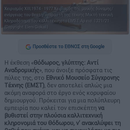
Χειρισμός ΧΙΙΙ,1974 - 1977 Χειρισμός της μυϊκής δύναμης/
ενέργειας του θεατή/αγοραστή της τέχνης Μικτή τεχνική.
Κληροδότημα του καλλιτέχνηστο ΕΜΣΤ Αρ.εισ. 1321/21
(Copyright: Eleni Giokali)
Προσθέστε το ΕΘΝΟΣ στη Google
Η έκθεση «
Θόδωρος, γλύπτης: Αντί
Αναδρομικής
», που άνοιξε πρόσφατα τις
πύλες της, στο
Εθνικό Μουσείο Σύγχρονης
Τέχνης (ΕΜΣΤ)
, δεν αποτελεί απλώς μια
ακόμη αναφορά στο έργο ενός κορυφαίου
δημιουργού. Πρόκειται για μια πολύπλευρη
εμπειρία που καλεί τον επισκέπτη
να
βυθιστεί στην πλούσια καλλιτεχνική
κληρονομιά του Θόδωρου, ν' ανακαλύψει τη