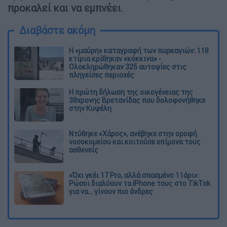
προκαλεί και να εμπνέει
.
Διαβάστε ακόμη
Η «μαύρη» καταγραφή των πυρκαγιών: 118
κτίρια κρίθηκαν «κόκκινα» -
Ολοκληρώθηκαν 325 αυτοψίες στις
πληγείσες περιοχές
Η πρώτη δήλωση της οικογένειας της
38χρονης Βρετανίδας που δολοφονήθηκε
στην Κυψέλη
Ντύθηκε «Χάρος», ανέβηκε στην οροφή
νοσοκομείου και κοιτούσε επίμονα τους
ασθενείς
«Όχι γκέι 17 Pro, αλλά σπασμένο 11άρι»:
Ρώσοι διαλύουν τα iPhone τους στο TikTok
για να... γίνουν πιο άνδρες