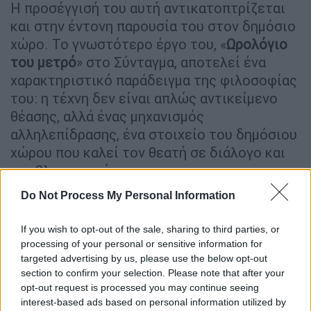
Η προσέγγισή του αυτή αντικατοπτρίζεται
και στην έντονη παρουσία του στον δημόσιο
χώρο. Το γνωστότερο έργο του, «
Ωρολόγιο
του μετρό
» στο Σύνταγμα, αποτελεί ένα
χαρακτηριστικό παράδειγμα της φιλοσοφίας
του: η τέχνη δεν είναι απλώς αντικείμενο
θέασης, αλλά ένας μηχανισμός
αλληλεπίδρασης, ένα στοιχείο του δημόσιου
χώρου που καλεί τον θεατή σε διάλογο και
προβληματισμό.
Do Not Process My Personal Information
Η έκθεση στο ΕΜΣΤ είναι χωρισμένη σε 11
θεματικές ενότητες.
Ιδιαίτερη θέση κατέχει
If you wish to opt-out of the sale, sharing to third parties, or
η σειρά έργων «Χειρισμοί» (1973-1982), όπου
processing of your personal or sensitive information for
ο Θόδωρος διερεύνησε τη σχέση της
targeted advertising by us, please use the below opt-out
γλυπτικής με τα μέσα μαζικής επικοινωνίας
section to confirm your selection. Please note that after your
και την αλληλεπίδραση του κοινού με το
opt-out request is processed you may continue seeing
interest-based ads based on personal information utilized by
έργο. Οι θεατές καλούνται να συμμετάσχουν,