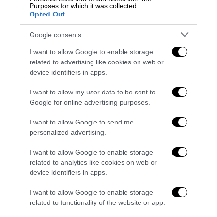
Θόδωρος, γλύπτης (Copyright: Eleni Giokali)
Purposes for which it was collected.
Opted Out
Όπως επισήμανε ο
επιμελητής Σταμάτης
Google consents
Σχιζάκης
, «Ο Θόδωρος ως καλλιτέχνης είχε
καταφέρει να παρουσιάσει πολλές φορές ο
I want to allow Google to enable storage
ίδιος το έργο του και σε βάθος σε μεγάλες
related to advertising like cookies on web or
device identifiers in apps.
εκθέσεις, αλλά ήταν πάντα αυτός που
επέβλεπε αυστηρά τον τρόπο ανάγνωσης.
I want to allow my user data to be sent to
Ολες του οι εκθέσεις κατά κάποιο τρόπο
Google for online advertising purposes.
ήταν εγκαταστάσεις καλλιτεχνικές με ένα
I want to allow Google to send me
συγκεκριμένο στόχο. Ίσως είναι η πρώτη
personalized advertising.
φορά που γίνεται μια προσπάθεια
αναδρομικής επεξήγησης και διαφορετικής
I want to allow Google to enable storage
ταξινόμησης τού έργου του». Έτσι, η έκθεση
related to analytics like cookies on web or
device identifiers in apps.
δεν είναι μια απλή παρουσίαση του έργου
του, αλλά μια κριτική διερεύνηση των
I want to allow Google to enable storage
νοημάτων και των πολιτικών προεκτάσεών
related to functionality of the website or app.
του.