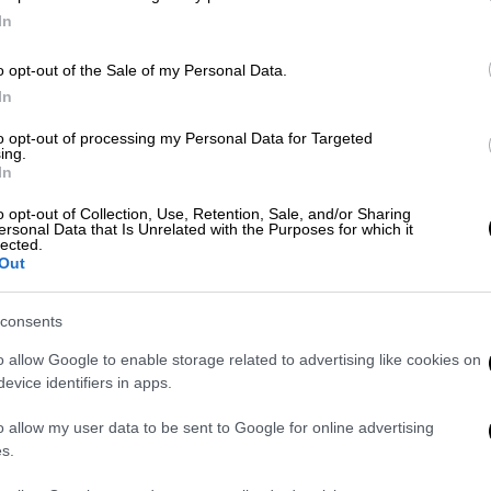
ει ο κιμάς στα χέρια
In
 να ζυμώσετε τον κιμά στο σχήμα που
o opt-out of the Sale of my Personal Data.
 χάλια: να τα βουτάτε κάθε τόσο σε κρύο
In
 σας. Πριν ξεκινήσετε το ζύμωμα, βυθίστε
άθε τόσο κατά τη διάρκεια της διαδικασίας.
to opt-out of processing my Personal Data for Targeted
ing.
τρο απώθησης» που εμποδίζει το μείγμα να
In
τα δάχτυλά σας.
o opt-out of Collection, Use, Retention, Sale, and/or Sharing
ersonal Data that Is Unrelated with the Purposes for which it
lected.
Out
consents
o allow Google to enable storage related to advertising like cookies on
evice identifiers in apps.
o allow my user data to be sent to Google for online advertising
s.