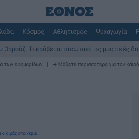
λάδα
Κόσμος
Αθλητισμός
Ψυχαγωγία
F
 Τι κρύβεται πίσω από τις μυστικές διαπραγματε
δα των εφημερίδων
|
➔ Μάθετε περισσότερα για τον καιρό
ι ο κιμάς στα χέρια