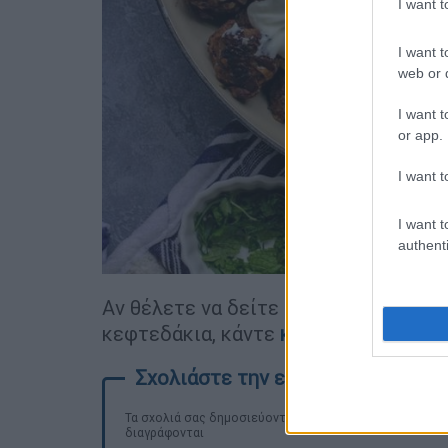
I want 
I want t
web or d
I want t
or app.
I want t
I want t
authenti
Αν θέλετε να δείτε συμβουλές και tip
κεφτεδάκια, κάντε
κλικ εδώ.
Τα σχολιά σας δημοσιεύονται άμεσα με δική σας ευθύνη
διαγράφονται