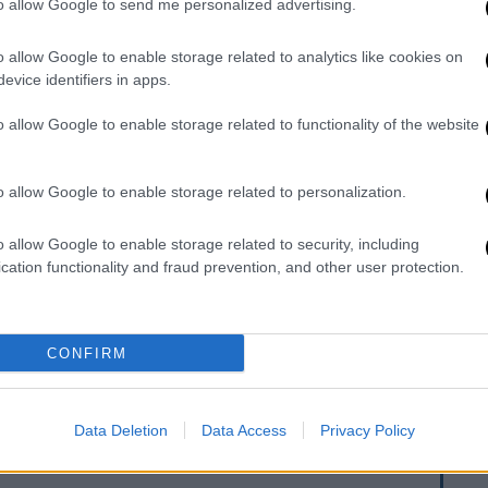
to allow Google to send me personalized advertising.
o allow Google to enable storage related to analytics like cookies on
evice identifiers in apps.
o allow Google to enable storage related to functionality of the website
o allow Google to enable storage related to personalization.
o allow Google to enable storage related to security, including
cation functionality and fraud prevention, and other user protection.
s για νόστιμα, τραγανά και αφράτα
CONFIRM
Data Deletion
Data Access
Privacy Policy
. Το ΕΘΝΟΣ θα παρεμβαίνει και τα προσβλητικά σχόλια θα