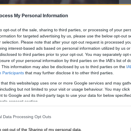
ocess My Personal Information
to opt-out of the sale, sharing to third parties, or processing of your per
formation for targeted advertising by us, please use the below opt-out s
r selection. Please note that after your opt-out request is processed y
eing interest-based ads based on personal information utilized by us or
disclosed to third parties prior to your opt-out. You may separately opt-
losure of your personal information by third parties on the IAB’s list of
 το ΕΘΝΟΣ στη Google
. This information may also be disclosed by us to third parties on the
IA
Participants
that may further disclose it to other third parties.
ς προτιμάτε τα ζουμερά
μπιφτέκια
, αγαπάτε
 that this website/app uses one or more Google services and may gath
στε για
κιμά
ρολό; Ό,τι και αν προτιμάτε,
including but not limited to your visit or usage behaviour. You may click 
 και τις ανάγκες του γεύματος, θα έχετε
 to Google and its third-party tags to use your data for below specifi
ogle consent section.
-τόσο του μοσχαρίσιου και του χοιρινού,
υ προέρχεται από πουλερικά, όπως τα
l Data Processing Opt Outs
εί να αοδειχθεί πολύ ...κολλώδης υπόθεση.
o opt-out of the Sharing of my personal data.