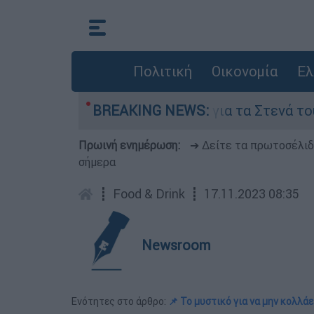
Πολιτική
Οικονομία
Ελ
υγούστου
BREAKING NEWS:
Η μάχη για τα Στενά του Ορμούζ:
Πρωινή ενημέρωση:
➔ Δείτε τα πρωτοσέλι
σήμερα
┋
Food & Drink
┋
17.11.2023 08:35
Newsroom
Ενότητες στο άρθρο:
📌 Το μυστικό για να μην κολλάε