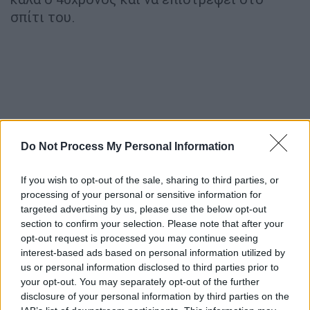
σπίτι του.
Do Not Process My Personal Information
If you wish to opt-out of the sale, sharing to third parties, or
processing of your personal or sensitive information for
targeted advertising by us, please use the below opt-out
Οι απαγωγείς του επιχειρηματία είχαν κάνει
section to confirm your selection. Please note that after your
γνωστές τις απαιτήσεις τους στην
opt-out request is processed you may continue seeing
interest-based ads based on personal information utilized by
οικογένεια, ζητώντας το ποσό του ενός
us or personal information disclosed to third parties prior to
εκατομμυρίου ευρώ. Από την πρώτη στιγμή
your opt-out. You may separately opt-out of the further
της εξαφάνισης του
επιχειρηματία
disclosure of your personal information by third parties on the
ανταλλακτικών
δύο ήταν οι κρίσιμες