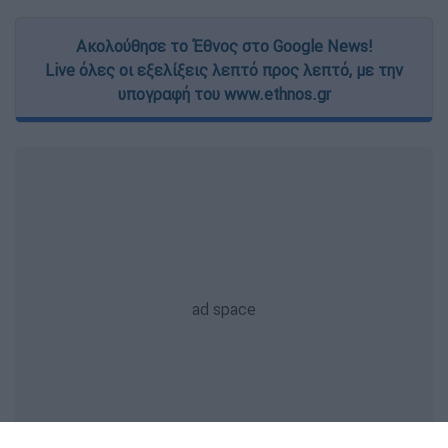
Ακολούθησε το Έθνος στο Google News!
Live όλες οι εξελίξεις λεπτό προς λεπτό, με την
υπογραφή του www.ethnos.gr