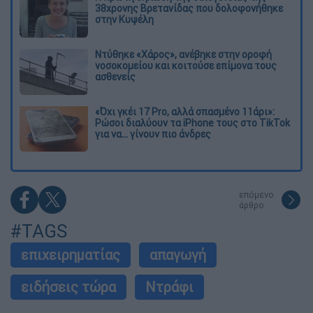
38χρονης Βρετανίδας που δολοφονήθηκε
στην Κυψέλη
Ντύθηκε «Χάρος», ανέβηκε στην οροφή
νοσοκομείου και κοιτούσε επίμονα τους
ασθενείς
«Όχι γκέι 17 Pro, αλλά σπασμένο 11άρι»:
Ρώσοι διαλύουν τα iPhone τους στο TikTok
για να... γίνουν πιο άνδρες
επόμενο
άρθρο
#TAGS
επιχειρηματίας
απαγωγή
ειδήσεις τώρα
Ντράφι