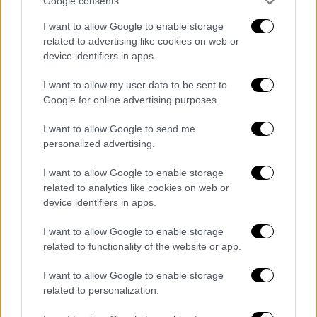
ΑΝΤ1 η σειρά του Ουκρανού
Google consents
προέδρου «Υπηρέτης του Λαού»
I want to allow Google to enable storage
related to advertising like cookies on web or
device identifiers in apps.
Κόσμος
|
04.03.2022 08:33
Ο Ζελένσκι κατηγορεί τη Ρωσία για
I want to allow my user data to be sent to
«πυρηνική τρομοκρατία» - «Ήθελε να
Google for online advertising purposes.
επαναληφθεί το Τσερνόμπιλ»
I want to allow Google to send me
personalized advertising.
Κόσμος
|
04.03.2022 08:27
Θρίλερ με τον βομβαρδισμό στο
I want to allow Google to enable storage
related to analytics like cookies on web or
εργοστάσιο στη Ζαπορίζια
device identifiers in apps.
I want to allow Google to enable storage
Κόσμος
|
04.03.2022 08:24
related to functionality of the website or app.
Αμερικανός γερουσιαστής προτρέπει
να δολοφονήσουν τον Πούτιν για «να
I want to allow Google to enable storage
τελειώσει ο πόλεμος στην Ουκρανία»
related to personalization.