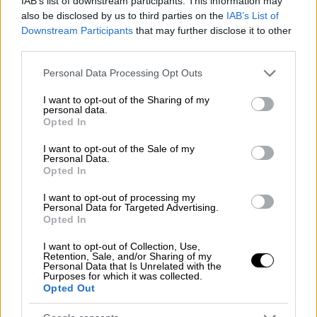
IAB’s list of downstream participants. This information may
καταθέσεις για την έρευνα της υπόθεσης. Η
also be disclosed by us to third parties on the
IAB’s List of
Downstream Participants
that may further disclose it to other
μία είναι του αδελφού του 40χρονου και η
third parties.
δεύτερη είναι της φίλης του, με την οποία
Please note that this website/app uses one or more Google
μιλούσε στο κινητό την ώρα που τον
Personal Data Processing Opt Outs
services and may gather and store information including but
άρπαζαν οι απαγωγείς.
not limited to your visit or usage behaviour. You may click to
I want to opt-out of the Sharing of my
personal data.
grant or deny consent to Google and its third-party tags to
Opted In
use your data for below specified purposes in below Google
ΔΙΑΒΑΣΤΕ ΕΠΙΣΗΣ
consent section.
I want to opt-out of the Sale of my
Personal Data.
Πολιτική
|
04.03.2022 08:48
Opted In
Τσίπρας: Μέγα λάθος και
I want to opt-out of processing my
επιπολαιότητα του Μητσοτάκη η
Personal Data for Targeted Advertising.
αποστολή πολεμικού υλικού στην
Opted In
Ουκρανία
I want to opt-out of Collection, Use,
Retention, Sale, and/or Sharing of my
Personal Data that Is Unrelated with the
Purposes for which it was collected.
Τηλεόραση
|
04.03.2022 08:48
Opted Out
Βολοντίμιρ Ζελένσκι: Έρχεται στον