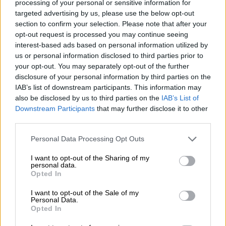
processing of your personal or sensitive information for
targeted advertising by us, please use the below opt-out
Η
πρόσβαση στην υπηρεσία γίνεται με τη
section to confirm your selection. Please note that after your
χρήση κωδικών Taxisnet, είτε από το
opt-out request is processed you may continue seeing
myauto.gov.gr, είτε μέσω του gov.gr, στην
interest-based ads based on personal information utilized by
us or personal information disclosed to third parties prior to
ενότητα «Περιουσία και φορολογία» και την
your opt-out. You may separately opt-out of the further
υποενότητα «Οχήματα»
. Έτσι, ο πολίτης
disclosure of your personal information by third parties on the
μπορεί να βλέπει και να ελέγχει για κάθε
IAB’s list of downstream participants. This information may
όχημά του:
also be disclosed by us to third parties on the
IAB’s List of
Downstream Participants
that may further disclose it to other
Τα στοιχεία της άδειας κυκλοφορίας
third parties.
Αν έχει πληρώσει Τέλη Κυκλοφορίας
Please note that this website/app uses one or more Google
Personal Data Processing Opt Outs
Αν το όχημα του είναι σε κίνηση ή
services and may gather and store information including but
ακινησία
not limited to your visit or usage behaviour. You may click to
I want to opt-out of the Sharing of my
personal data.
grant or deny consent to Google and its third-party tags to
Αν το όχημα του έχει κλαπεί
Opted In
use your data for below specified purposes in below Google
Το αποτέλεσμα του Τεχνικού Ελέγχου
consent section.
I want to opt-out of the Sale of my
(ΚΤΕΟ) και την ημερομηνία του
Personal Data.
επόμενου ελέγχου και
Opted In
Τα στοιχεία ασφάλισης του οχήματος