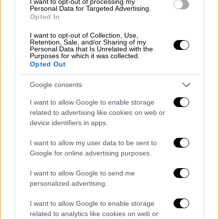
I want to opt-out of processing my
Personal Data for Targeted Advertising.
Οι άλλες ψηφιακές λειτουργίες γύρω
Opted In
από όχημα και ιδιοκτήτη
I want to opt-out of Collection, Use,
Retention, Sale, and/or Sharing of my
Personal Data that Is Unrelated with the
Οι δύο νέες ψηφιακές υπηρεσίες δεν είναι οι
Purposes for which it was collected.
πρώτες, για τις οποίες έχουν συνεργαστεί
Opted Out
τα δύο υπουργεία. Μέχρι στιγμής έχουν
Google consents
επίσης τεθεί σε λειτουργία:
I want to allow Google to enable storage
Η Προσωρινή άδεια οδήγησης:
Εως
related to advertising like cookies on web or
σήμερα έχουν εκδοθεί 405.000
device identifiers in apps.
προσωρινές άδειες
, τις οποίες οι
I want to allow my user data to be sent to
υποψήφιοι που πετυχαίνουν στις
Google for online advertising purposes.
πρακτικές εξετάσεις, μπορούν να
I want to allow Google to send me
εκτυπώσουν μέσα σε μία μέρα από τον
personalized advertising.
ηλεκτρονικό τους υπολογιστή.
Η Ανανέωση άδειας οδήγησης
I want to allow Google to enable storage
Αντίγραφο άδειας οδήγησης λόγω
related to analytics like cookies on web or