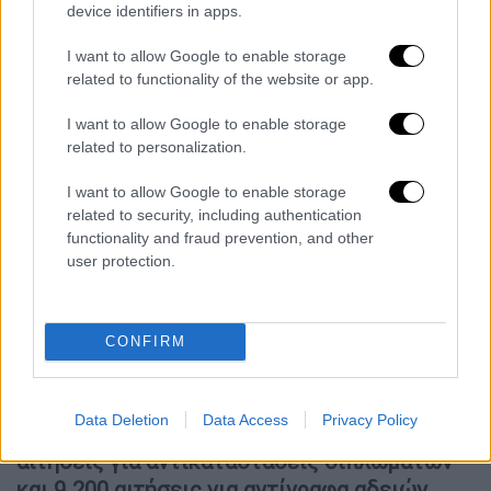
device identifiers in apps.
κλοπής / απώλειας / φθοράς
Αντικατάσταση άδειας οδήγησης με
I want to allow Google to enable storage
νέου τύπου
related to functionality of the website or app.
Ανανέωση άδειας κυκλοφορίας
I want to allow Google to enable storage
μοτοποδηλάτου
related to personalization.
Αντίγραφο άδειας κυκλοφορίας
οχήματος
I want to allow Google to enable storage
Υπολογισμός τελών για μεταβίβαση
related to security, including authentication
functionality and fraud prevention, and other
επιβατικού ή δίκυκλου ΙΧ
user protection.
Σήμα κυκλοφορίας εντός δακτυλίου της
Αθήνας
Σήμα δωρεάν στάθμευσης
CONFIRM
ηλεκτροκίνητου οχήματος
Εως τώρα,
οι πολίτες έχουν καταθέσει
Data Deletion
Data Access
Privacy Policy
ηλεκτρονικά: περισσότερες από 30.000
αιτήσεις για αντικαταστάσεις διπλωμάτων
και 9.200 αιτήσεις για αντίγραφα αδειών