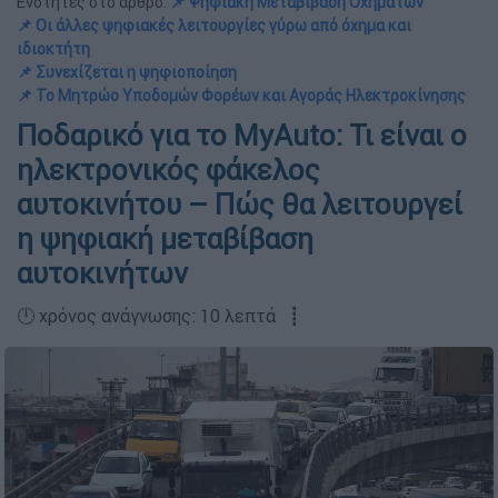
Ενότητες στο άρθρο:
📌 Ψηφιακή Μεταβίβαση Οχημάτων
📌 Οι άλλες ψηφιακές λειτουργίες γύρω από όχημα και
ιδιοκτήτη
📌 Συνεχίζεται η ψηφιοποίηση
📌 Το Μητρώο Υποδομών Φορέων και Αγοράς Ηλεκτροκίνησης
Ποδαρικό για το MyAuto: Τι είναι ο
ηλεκτρονικός φάκελος
αυτοκινήτου – Πώς θα λειτουργεί
η ψηφιακή μεταβίβαση
αυτοκινήτων
🕛 χρόνος ανάγνωσης: 10 λεπτά ┋