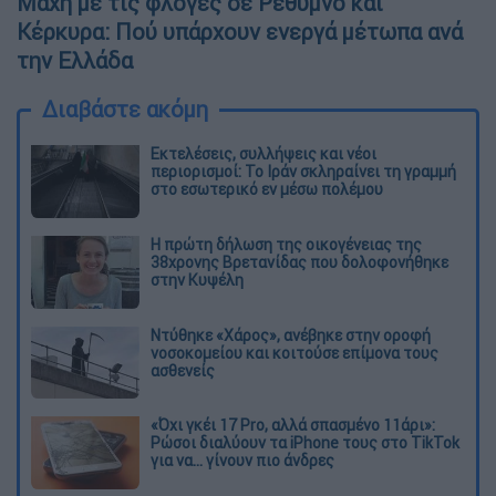
Μάχη με τις φλόγες σε Ρέθυμνο και
Κέρκυρα: Πού υπάρχουν ενεργά μέτωπα ανά
την Ελλάδα
Διαβάστε ακόμη
Εκτελέσεις, συλλήψεις και νέοι
περιορισμοί: Το Ιράν σκληραίνει τη γραμμή
στο εσωτερικό εν μέσω πολέμου
Η πρώτη δήλωση της οικογένειας της
38χρονης Βρετανίδας που δολοφονήθηκε
στην Κυψέλη
Ντύθηκε «Χάρος», ανέβηκε στην οροφή
νοσοκομείου και κοιτούσε επίμονα τους
ασθενείς
«Όχι γκέι 17 Pro, αλλά σπασμένο 11άρι»:
Ρώσοι διαλύουν τα iPhone τους στο TikTok
για να... γίνουν πιο άνδρες