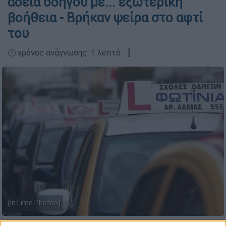
άδεια οδηγού με... εξωτερική
βοήθεια - Βρήκαν ψείρα στο αφτί
του
🕛 χρόνος ανάγνωσης: 1 λεπτό ┋
(InTime Photos)