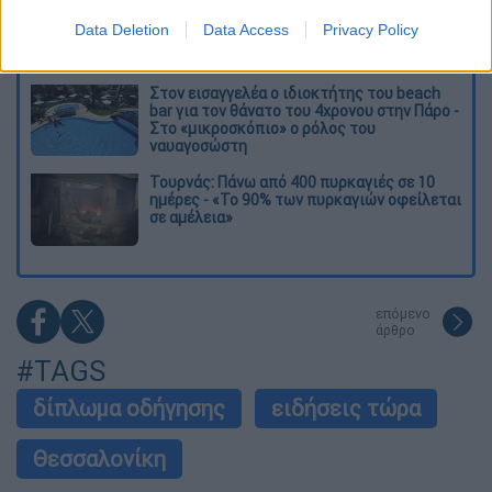
Ελισάβετ Κωνσταντινίδου στο ethnos.gr:
«Κάθε πόλεμος είναι ένας εμφύλιος, όλοι
Data Deletion
Data Access
Privacy Policy
είμαστε αδέλφια»
Στον εισαγγελέα ο ιδιοκτήτης του beach
bar για τον θάνατο του 4χρονου στην Πάρο -
Στο «μικροσκόπιο» ο ρόλος του
ναυαγοσώστη
Τουρνάς: Πάνω από 400 πυρκαγιές σε 10
ημέρες - «Το 90% των πυρκαγιών οφείλεται
σε αμέλεια»
επόμενο
άρθρο
#TAGS
δίπλωμα οδήγησης
ειδήσεις τώρα
Θεσσαλονίκη