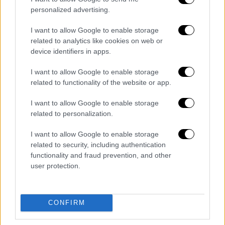
personalized advertising.
Οι πρώτοι «πονοκέφαλοι» Χρυσοχοΐδη
και οι έτοιμες αλλαγές για νοσοκομεία,
I want to allow Google to enable storage
Πρωτοβάθμια και ιδιωτική Υγεία
related to analytics like cookies on web or
Τι θα συμβεί στη Βάγκνερ μετά την
device identifiers in apps.
ανταρσία Πριγκόζιν και πόσο
I want to allow Google to enable storage
λαβωμένος βγαίνει ο Πούτιν από την
related to functionality of the website or app.
κρίση: Ο Αλέξανδρος Δεσποτόπουλος
εξηγεί στο ethnos.gr
I want to allow Google to enable storage
related to personalization.
Σούπερ μάρκετ: Η ακρίβεια αύξησε τον
τζίρο 9,3% στο 5μηνο - «Καίνε» τα
I want to allow Google to enable storage
τρόφιμα, αδειάζει το καλάθι
related to security, including authentication
functionality and fraud prevention, and other
Διαβάστε ακόμη
user protection.
O στρατηγός ήταν σχιζοφρενής, εμμονικός,
πλησίαζε τα 75 όταν τον αντάμωσε η δόξα –
Εκείνος που άλλαξε την πορεία της
CONFIRM
Ιστορίας!