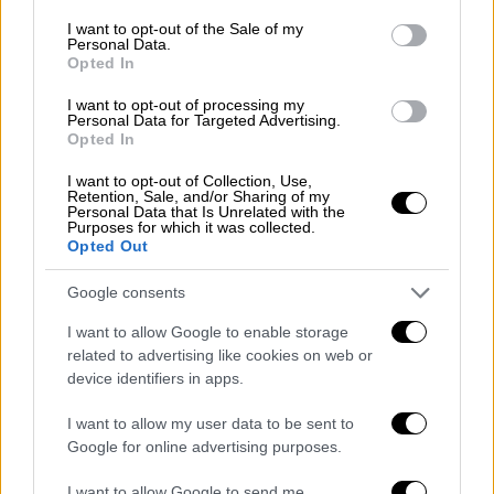
εμπορευμάτων, στη Διεύθυνση Μεταφορών
consent section.
I want to opt-out of the Sale of my
και Επικοινωνιών
Δυτικής Θεσσαλονίκης,
Personal Data.
στον Εύοσμο.
Opted In
I want to opt-out of processing my
Εντός τη
ς μπλούζας του 39χρονου
βρέθηκε
Personal Data for Targeted Advertising.
επιμελώς κρυμμένη μία συσκευή
Opted In
τηλεφωνικής επικοινωνίας ενώ στο αφτί
I want to opt-out of Collection, Use,
του έφερε ακουστικό τύπου ψείρα, μέσω
Retention, Sale, and/or Sharing of my
Personal Data that Is Unrelated with the
των οποίων επικοινωνούσε με τον 70χρονο.
Purposes for which it was collected.
Opted Out
ΟΛΕΣ ΟΙ ΕΙΔΗΣΕΙΣ
Google consents
Τα πολιτικά «ανοίγματα» της νέας
I want to allow Google to enable storage
κυβέρνησης, το δεξιό κοινό και αυτοί
related to advertising like cookies on web or
που έμειναν εκτός
device identifiers in apps.
Βουλή: Πότε ορκίζονται οι βουλευτές,
I want to allow my user data to be sent to
πότε θα γίνουν οι προγραμματικές
Google for online advertising purposes.
δηλώσεις και ποια θα είναι τα πρώτα
νομοσχέδια που θα κατατεθούν
I want to allow Google to send me