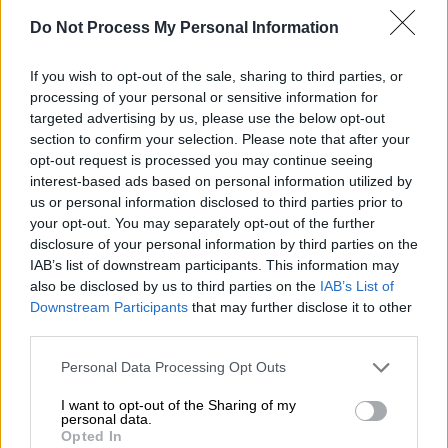
Προσθέστε το ΕΘΝΟΣ στη Google
Do Not Process My Personal Information
Να εξαπατήσει τους
εξεταστές και να
If you wish to opt-out of the sale, sharing to third parties, or
processing of your personal or sensitive information for
πάρει άδεια επαγγέλματος οδικού
targeted advertising by us, please use the below opt-out
μεταφορέα
εμπορευμάτων
αποπειράθηκε
section to confirm your selection. Please note that after your
ένας 39χρονος με τη...
βοήθεια
ενός
opt-out request is processed you may continue seeing
70χρονου αλλά τους έπιασαν στα πράσα.
interest-based ads based on personal information utilized by
us or personal information disclosed to third parties prior to
Οι δυο τους συνελήφθησαν από
your opt-out. You may separately opt-out of the further
disclosure of your personal information by third parties on the
αστυνομικούς της Διεύθυνσης Άμεσης
IAB’s list of downstream participants. This information may
Δράσης Θεσσαλονίκης πρωινές ώρες χθες
also be disclosed by us to third parties on the
IAB’s List of
καθώς ο 70χρονος εντοπίσθηκε σε Ι.Χ.Ε.
Downstream Participants
that may further disclose it to other
αυτοκίνητο να επικοινωνεί με τον 39χρονο
third parties.
μέσω κινητού τηλεφώνου και να του παρέχει
Please note that this website/app uses one or more Google
Personal Data Processing Opt Outs
απαντήσεις σε θέματα εξετάσεων που
services and may gather and store information including but
συμμετείχε ο τελευταίος, για την απόκτηση
not limited to your visit or usage behaviour. You may click to
I want to opt-out of the Sharing of my
personal data.
grant or deny consent to Google and its third-party tags to
άδειας επαγγέλματος οδικού μεταφορέα
Opted In
use your data for below specified purposes in below Google