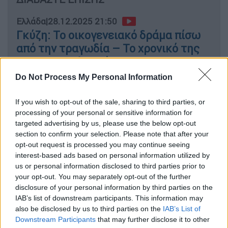
Ελλάδα
|
28.12.2025 21:50
Γκύζη: Το οικογενειακό δράμα πίσω
από την τραγωδία – Το χρονικό της
σοκαριστικής υπόθεσης
Do Not Process My Personal Information
Ελλάδα
|
30.03.2026 19:55
If you wish to opt-out of the sale, sharing to third parties, or
Μεγάλη φωτιά σε διαμέρισμα στου
processing of your personal or sensitive information for
Γκύζη - Μεγάλη κινητοποίηση της
targeted advertising by us, please use the below opt-out
πυροσβεστικής
section to confirm your selection. Please note that after your
opt-out request is processed you may continue seeing
interest-based ads based on personal information utilized by
us or personal information disclosed to third parties prior to
your opt-out. You may separately opt-out of the further
Ο
ένοικος του διαμερίσματος
στο οποίο
disclosure of your personal information by third parties on the
κατέληξε η φιάλη περιέγραψε τι ακριβώς
IAB’s list of downstream participants. This information may
συνέβη: «
Έγινε έκρηξη αερίου σε διαμέρισμα
,
also be disclosed by us to third parties on the
IAB’s List of
επί
της Κάλβου, που βλέπει στον ακάλυπτο
.
Downstream Participants
that may further disclose it to other