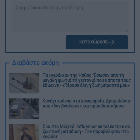
καταχώρηση
Διαβάστε ακόμη
Τα «γεράκια» της Ψάθας: Έσωσαν από τη
μεγάλη φωτιά τη γειτονιά που κάποτε τους
έδιωχνε - «Πέρασε όλη η ζωή μπροστά μου»
Κυνήγι χρόνου στα λεωφορεία: Δρομολόγια
που «δεν βγαίνουν» και προειδοποιήσεις
Σοκ στο Μεξικό: Influencer εκτελέστηκε σε
ζωντανή μετάδοση - Τον πυροβόλησαν στο
κεφάλι