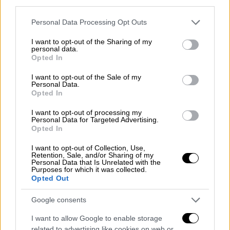
third parties.
Και μετά διαπιστώνουμε ότι έχει ανοίξει
τρύπα στον τοίχο του υπνοδωματίου μας,
Please note that this website/app uses one or more Google
Personal Data Processing Opt Outs
στη Ραγκαβή. Έχει ανοίξει τρύπα στον
services and may gather and store information including but
not limited to your visit or usage behaviour. You may click to
I want to opt-out of the Sharing of my
εξωτερικό τοίχο και έχουν πέσει τα τούβλα
personal data.
grant or deny consent to Google and its third-party tags to
μέσα».
Opted In
use your data for below specified purposes in below Google
consent section.
I want to opt-out of the Sale of my
Η στιγμή απεγκλωβισμού των δύο
Personal Data.
ηλικιωμένων
Opted In
I want to opt-out of processing my
Στο
διαμέρισμά διαμένουν δύο ηλικιωμένοι
Personal Data for Targeted Advertising.
Opted In
οι οποίοι
, όπως φαίνεται στο βίντεο του
Orange Press Agency, απομακρύνθηκαν από
I want to opt-out of Collection, Use,
Retention, Sale, and/or Sharing of my
την πολυκατοικία έχοντας τις αισθήσεις
Personal Data that Is Unrelated with the
τους.
Purposes for which it was collected.
Opted Out
Google consents
I want to allow Google to enable storage
related to advertising like cookies on web or