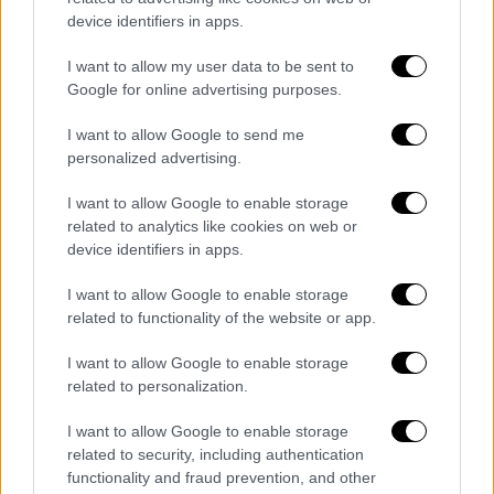
device identifiers in apps.
I want to allow my user data to be sent to
Google for online advertising purposes.
I want to allow Google to send me
personalized advertising.
I want to allow Google to enable storage
Μεγάλη φωτιά σε διαμέρισμα στου
related to analytics like cookies on web or
Γκύζη
device identifiers in apps.
Ύστερα από τη
σοβαρή έκρηξη της φιάλης
I want to allow Google to enable storage
αερίου
, η γειτονιά της οδού Ραγκαβή στου
related to functionality of the website or app.
Γκύζη βγήκε στους δρόμους, ενώ
I want to allow Google to enable storage
επικράτησε έντονος πανικός και
related to personalization.
αναστάτωση.
I want to allow Google to enable storage
Στην επιχείρηση κατάσβεσης της φωτιάς,
related to security, including authentication
κλήθηκαν να επιχειρήσουν
21 πυροσβέστες
functionality and fraud prevention, and other