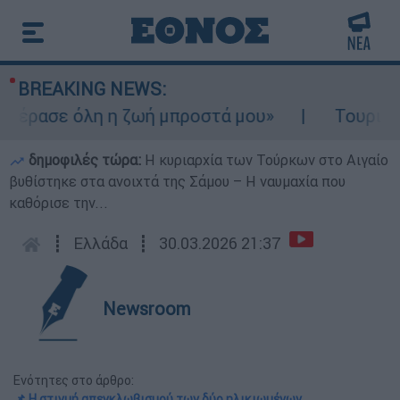
BREAKING NEWS:
έρασε όλη η ζωή μπροστά μου»
Τουρισμός 
δημοφιλές τώρα:
Η κυριαρχία των Τούρκων στο Αιγαίο
βυθίστηκε στα ανοιχτά της Σάμου – Η ναυμαχία που
καθόρισε την...
┋
Ελλάδα
┋
30.03.2026 21:37
Newsroom
Ενότητες στο άρθρο:
📌 Η στιγμή απεγκλωβισμού των δύο ηλικιωμένων