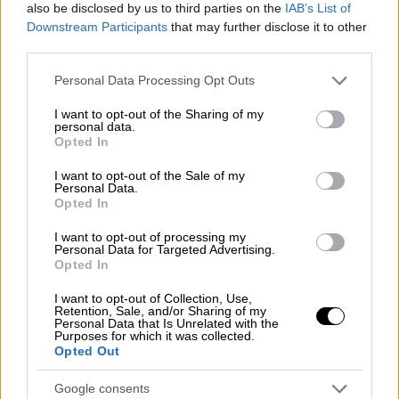
also be disclosed by us to third parties on the
IAB’s List of
αμαξοστοιχίες
εκ των οποίων οι πέντε
Downstream Participants
that may further disclose it to other
βρέθηκαν χθες εκτός λειτουργίας. Κι αυτό
third parties.
επειδή τρεις είχαν τεθεί ήδη εκτός
Please note that this website/app uses one or more Google
Personal Data Processing Opt Outs
κυκλοφορίας λόγω γενικής επισκευής, ενώ
services and may gather and store information including but
σε άλλες δύο παρουσιάστηκε ταυτόχρονα
not limited to your visit or usage behaviour. You may click to
I want to opt-out of the Sharing of my
personal data.
βλάβη, η οποία οδήγησε τελικώς στις
grant or deny consent to Google and its third-party tags to
Opted In
use your data for below specified purposes in below Google
ακυρώσεις δρομολογίων προς Φλώρινα και
consent section.
I want to opt-out of the Sale of my
Σέρρες.
Personal Data.
Opted In
I want to opt-out of processing my
Personal Data for Targeted Advertising.
Opted In
I want to opt-out of Collection, Use,
Retention, Sale, and/or Sharing of my
Personal Data that Is Unrelated with the
Purposes for which it was collected.
Opted Out
Google consents