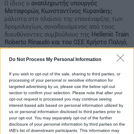
Ο ίδιος ο
αναπληρωτής υπουργός
Μεταφορών, Κωνσταντίνος Κυρανάκη
ς
μάλιστα στο πλαίσιο της επανέναρξης των
δρομολογίων, συνοδευόμενος από τους
διευθύνοντες συμβούλους της
Hellenic Train
Roberto Rinaudo και του ΟΣΕ Χρήστο Παληό
,
είχε ταξιδέψει στο πιλοτικό δρομολόγιο
της 5ης Μαΐου προαναγγέλοντας την εκ νέου
Do Not Process My Personal Information
σιδηροδρομική σύνδεση της Φλώρινας.
If you wish to opt-out of the sale, sharing to third parties, or
Ωστόσο, πριν ακόμη στεγνώσει το μελάνι
processing of your personal or sensitive information for
των ανακοινώσεων,
η επανεκκίνηση
targeted advertising by us, please use the below opt-out
«εκτροχιάστηκε»
από τα διαρκή προβλήματα
section to confirm your selection. Please note that after your
opt-out request is processed you may continue seeing
που ταλανίζουν τις ελληνικές ράγες με την
interest-based ads based on personal information utilized by
εικόνα του διαθέσιμου στόλου στη Βόρεια
us or personal information disclosed to third parties prior to
Ελλάδα να είναι αποκαλυπτική. Σύμφωνα με
your opt-out. You may separately opt-out of the further
πηγές κοντά στην υπόθεση, η Hellenic Train
disclosure of your personal information by third parties on the
IAB’s list of downstream participants. This information may
εξυπηρετεί τη
Βόρεια Ελλάδα με 12