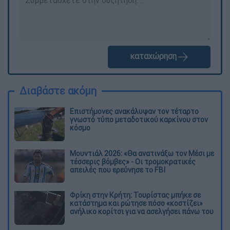
καταχώρηση
Διαβάστε ακόμη
Επιστήμονες ανακάλυψαν τον τέταρτο
γνωστό τύπο μεταδοτικού καρκίνου στον
κόσμο
Μουντιάλ 2026: «Θα ανατινάξω τον Μέσι με
τέσσερις βόμβες» - Οι τρομοκρατικές
απειλές που ερεύνησε το FBI
Φρίκη στην Κρήτη: Τουρίστας μπήκε σε
κατάστημα και ρώτησε πόσο «κοστίζει»
ανήλικο κορίτσι για να ασελγήσει πάνω του