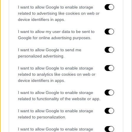
I want to allow Google to enable storage
related to advertising like cookies on web or
Σιδηρόδρομος (ΙΝΤΙΜΕ)
device identifiers in apps.
Με απλά λόγια, μέσα σε
μία ημέρα πέντε από
I want to allow my user data to be sent to
τα δώδεκα διαθέσιμα οχήματα
βρέθηκαν
Google for online advertising purposes.
εκτός υπηρεσίας, γεγονός που αποτυπώνει
I want to allow Google to send me
με σαφήνεια πόσο εύθραυστη παραμένει
personalized advertising.
ακόμα η
επιχειρησιακή λειτουργία του
δικτύου
, αλλά και η αντοχή του συστήματος
I want to allow Google to enable storage
related to analytics like cookies on web or
με αποτέλεσμα δύο βλάβες να αρκούν για να
device identifiers in apps.
ακυρωθούν ταυτόχρονα δρομολόγια σε δύο
διαφορετικές γραμμές.
I want to allow Google to enable storage
related to functionality of the website or app.
Υπενθυμίζεται ότι στη
Φλώρινα το τρένο
I want to allow Google to enable storage
είχε να σφυρίξει τρία χρόνια
μολονότι η
related to personalization.
πόλη εξυπηρετούνταν σιδηροδρομικά από το
1931 αποτελώντας για δεκαετίες το
I want to allow Google to enable storage