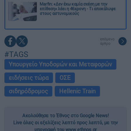
Marfin: «Δεν έχω καμία σχέση με την
επίθεση» λέει η 46χρονη - Τι αποκάλυψε
στους αστυνομικούς
επόμενο
άρθρο
#TAGS
Υπουργείο Υποδομών και Μεταφορών
ειδήσεις τώρα
ΟΣΕ
σιδηρόδρομος
Hellenic Train
Ακολούθησε το Έθνος στο Google News!
Live όλες οι εξελίξεις λεπτό προς λεπτό, με την
υπογραφή του www.ethnos.gr