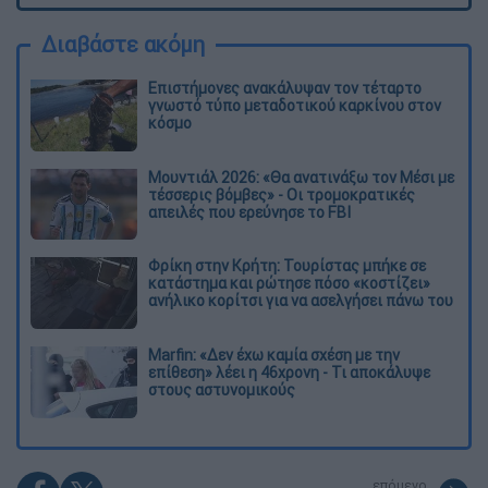
Διαβάστε ακόμη
Επιστήμονες ανακάλυψαν τον τέταρτο
γνωστό τύπο μεταδοτικού καρκίνου στον
κόσμο
Μουντιάλ 2026: «Θα ανατινάξω τον Μέσι με
τέσσερις βόμβες» - Οι τρομοκρατικές
απειλές που ερεύνησε το FBI
Φρίκη στην Κρήτη: Τουρίστας μπήκε σε
κατάστημα και ρώτησε πόσο «κοστίζει»
ανήλικο κορίτσι για να ασελγήσει πάνω του
Marfin: «Δεν έχω καμία σχέση με την
επίθεση» λέει η 46χρονη - Τι αποκάλυψε
στους αστυνομικούς
επόμενο