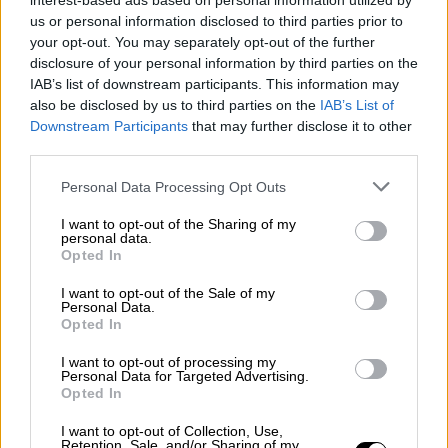
στόχους και πίεση, επίδοξων παικτών που
interest-based ads based on personal information utilized by
us or personal information disclosed to third parties prior to
κάνουν τα πρώτα τους βήματα ή απλά
your opt-out. You may separately opt-out of the further
ανθρώπων που ο ήχος της πρώτης
disclosure of your personal information by third parties on the
αναπήδησης της μπάλας στο τσιμέντο ηχεί
IAB’s list of downstream participants. This information may
σαν μελωδία στα αυτιά τους.
also be disclosed by us to third parties on the
IAB’s List of
Downstream Participants
that may further disclose it to other
Ανάμεσα σε όλους αυτούς, ίσως κάποιοι
third parties.
αναγνωρίσουν τον μικρό τους εαυτό στις
Please note that this website/app uses one or more Google
Personal Data Processing Opt Outs
πρώτες του
ντρίμπλες
, στα
διστακτικά του
services and may gather and store information including but
βήματα
, στην
προσπάθεια να
not limited to your visit or usage behaviour. You may click to
I want to opt-out of the Sharing of my
personal data.
grant or deny consent to Google and its third-party tags to
κοινωνικοποιηθεί
,
να κάνει κάτι μέσα από
Opted In
use your data for below specified purposes in below Google
τον αθλητισμό
,
να σταθεί για πρώτη φορά
consent section.
I want to opt-out of the Sale of my
μέσα στις γραμμές ενός γηπέδου.
Personal Data.
Opted In
I want to opt-out of processing my
Personal Data for Targeted Advertising.
Opted In
I want to opt-out of Collection, Use,
Retention, Sale, and/or Sharing of my