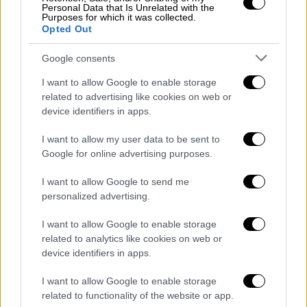
Personal Data that Is Unrelated with the
Purposes for which it was collected.
Opted Out
Google consents
I want to allow Google to enable storage
related to advertising like cookies on web or
Πηγή φωτο: magnific.com
device identifiers in apps.
Όλοι αυτοί δεν είναι παρόντες σε φυσική
I want to allow my user data to be sent to
Google for online advertising purposes.
μορφή. Είναι παρόντες ως
αποτύπωμα
. Σαν
το ίδιο το γήπεδο να έχει κρατήσει μέσα του
I want to allow Google to send me
τη μνήμη κάθε κίνησης, κάθε αποτυχίας, κάθε
personalized advertising.
προσπάθειας που κάποτε έμοιαζε μικρή αλλά
I want to allow Google to enable storage
σήμερα αποκτά ειδικό βάρος.
related to analytics like cookies on web or
device identifiers in apps.
Η απουσία θεατών δεν είναι έλλειψη, αλλά
ελευθερία
. Η κίνηση γίνεται πιο καθαρή, πιο
I want to allow Google to enable storage
αληθινή, χωρίς το βάρος της εικόνας ή της
related to functionality of the website or app.