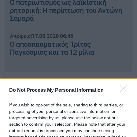
Ο πατριωτισμός ως λαϊκίστική
ρητορική: Η περίπτωση του Αντώνη
Σαμαρά
Απόψεις
|
17.05.2026 06:45
Ο αποσπασματικός Τρίτος
Παγκόσμιος και τα 12 μίλια
Ένας χώρος στον οποίον όταν πλησιάζεις
γίνεται αντιληπτό κάτι αλλόκοτα αληθές.
Το
Do Not Process My Personal Information
γήπεδο δεν είναι ποτέ πραγματικά άδειο.
Είναι γεμάτο σκιές. Σκιές ανθρώπων που
If you wish to opt-out of the sale, sharing to third parties, or
processing of your personal or sensitive information for
βρέθηκαν εδώ, μεγαλύτερων σε ηλικία που
targeted advertising by us, please use the below opt-out
ακόμη προσπαθούν να αποδείξουν ότι
section to confirm your selection. Please note that after your
μπορούν να σταθούν, εν ενεργεία αθλητών με
opt-out request is processed you may continue seeing