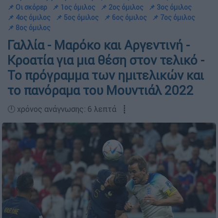
📌 Οι σκόρερ
📌 1ος όμιλος
📌 2ος όμιλος
📌 3ος όμιλος
📌 4ος όμιλος
📌 5ος όμιλος
📌 6ος όμιλος
📌 7ος όμιλος
📌 8ος όμιλος
Γαλλία - Μαρόκο και Αργεντινή -
Κροατία για μια θέση στον τελικό -
Το πρόγραμμα των ημιτελικών και
το πανόραμα του Μουντιάλ 2022
🕛 χρόνος ανάγνωσης: 6 λεπτά ┋