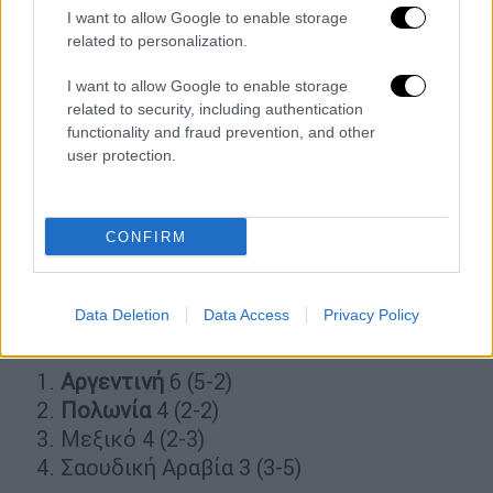
Πολωνία - Σαουδική Αραβία 2-0
(39'
I want to allow Google to enable storage
related to personalization.
Πιότρ Ζιελίνσκι - 82' Λεβαντόφσκι)
Αργεντινή - Μεξικό 2-0
( 64' Μέσι - 87'
I want to allow Google to enable storage
Ένζο Φερνάντες)
related to security, including authentication
functionality and fraud prevention, and other
3η αγωνιστική
user protection.
Πολωνία - Αργεντινή 0-2
(46' Μακ
Άλιστερ, 67' Άλβαρες)
CONFIRM
Σαουδική Αραβία - Μεξικό 1-2
(95' Αλ
Νταουσαρί - 47' Μαρτίν, 52' Τσάβες)
Data Deletion
Data Access
Privacy Policy
Βαθμολογία
Αργεντινή
6 (5-2)
Πολωνία
4 (2-2)
Μεξικό 4 (2-3)
Σαουδική Αραβία 3 (3-5)