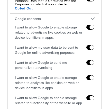
Ιράν - ΗΠΑ 0-1
(38' Πούλισικ)
Personal Data that Is Unrelated with the
Purposes for which it was collected.
Opted Out
Βαθμολογία
Google consents
Αγγλία
7 (9-2)
I want to allow Google to enable storage
ΗΠΑ
5 (2-1)
related to advertising like cookies on web or
Ιράν 3 (4-7)
device identifiers in apps.
Ουαλία 1 (1-6)
I want to allow my user data to be sent to
3ος όμιλος
Google for online advertising purposes.
I want to allow Google to send me
1η αγωνιστική
personalized advertising.
Αργεντινή - Σαουδική Αραβία 1-2
(10'
I want to allow Google to enable storage
πέν. Μέσι - 49' Αλ Σεχρί, 53'
related to analytics like cookies on web or
Αλνταουσαρί)
device identifiers in apps.
Μεξικό - Πολωνία 0-0
I want to allow Google to enable storage
2η αγωνιστική
related to functionality of the website or app.