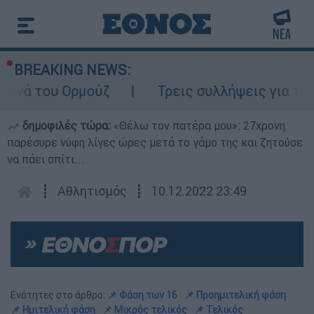
BREAKING NEWS:
Ορμούζ
Τρεις συλλήψεις για τις φωτιές σε
δημοφιλές τώρα:
«Θέλω τον πατέρα μου»: 27χρονη
παρέσυρε νύφη λίγες ώρες μετά το γάμο της και ζητούσε
να πάει σπίτι...
┋
Αθλητισμός
┋
10.12.2022 23:49
Ενότητες στο άρθρο:
📌 Φάση των 16
📌 Προημιτελική φάση
📌 Ημιτελική φάση
📌 Μικρός τελικός
📌 Τελικός