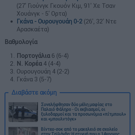
(27' Γιούνγκ Γκουόν Κιμ, 91' Χε Τσαν
Χουάνγκ - 5' Ορτα)
Γκάνα - Ουρουγουάη 0-2
(26', 32' Ντε
Αρασκαέτα)
Βαθμολογία
Πορτογάλια
6 (6-4)
Ν. Κορέα
4 (4-4)
Ουρουγουάη 4 (2-2)
Γκάνα 3 (5-7)
Διαβάστε ακόμη
Συνελήφθησαν δύο μέλη μαφίας στο
Παλαιό Φάληρο - Οι εκβιασμοί, οι
ξυλοδαρμοί και τα προσωνύμια «πίτμπουλ»
και «μπουλντόγκ»
Βίντεο-σοκ από το μακελειό σε σχολείο
στην Ταϊλάνδη: Η στιγμή που ο 14χρονος