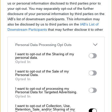
us or personal information disclosed to third parties prior to
your opt-out. You may separately opt-out of the further
disclosure of your personal information by third parties on the
IAB’s list of downstream participants. This information may
also be disclosed by us to third parties on the
IAB’s List of
Downstream Participants
that may further disclose it to other
third parties.
Please note that this website/app uses one or more Google
Personal Data Processing Opt Outs
services and may gather and store information including but
not limited to your visit or usage behaviour. You may click to
I want to opt-out of the Sharing of my
2η αγωνιστική
personal data.
grant or deny consent to Google and its third-party tags to
Opted In
use your data for below specified purposes in below Google
Ουαλία - Ιράν 0-2
(98 Τσεσμί, 100΄ ο
consent section.
I want to opt-out of the Sale of my
Ρεζαϊάν)
Personal Data.
Αγγλία - ΗΠΑ 0-0
Opted In
I want to opt-out of processing my
3η αγωνιστική
Personal Data for Targeted Advertising.
Opted In
Ουαλία - Άγγλια 0-3
(50', 68' Ράσφορντ,
I want to opt-out of Collection, Use,
51' Φόντεν)
Retention, Sale, and/or Sharing of my