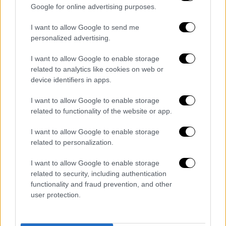
Google for online advertising purposes.
ΑΛΛΑ #TAGS
ποδόσφαιρο
Ατρόμητος
I want to allow Google to send me
personalized advertising.
Europa League
Super League 1
I want to allow Google to enable storage
related to analytics like cookies on web or
Γιάννης Πετράκης
device identifiers in apps.
Ντουνάισκα Στρέντα
I want to allow Google to enable storage
related to functionality of the website or app.
Χαβιέρ Ούμπιδες
I want to allow Google to enable storage
related to personalization.
I want to allow Google to enable storage
related to security, including authentication
functionality and fraud prevention, and other
user protection.