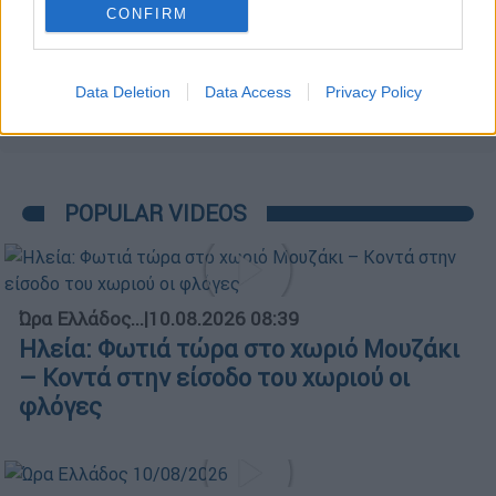
CONFIRM
Data Deletion
Data Access
Privacy Policy
POPULAR VIDEOS
Ώρα Ελλάδος...
|
10.08.2026 08:39
Ηλεία: Φωτιά τώρα στο χωριό Μουζάκι
– Κοντά στην είσοδο του χωριού οι
φλόγες