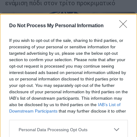
ενάμιση πόδι στον τρίτο προκριματικό
Do Not Process My Personal Information
If you wish to opt-out of the sale, sharing to third parties, or
processing of your personal or sensitive information for
targeted advertising by us, please use the below opt-out
section to confirm your selection. Please note that after your
opt-out request is processed you may continue seeing
interest-based ads based on personal information utilized by
us or personal information disclosed to third parties prior to
your opt-out. You may separately opt-out of the further
disclosure of your personal information by third parties on the
Αθλητισμός
|
24.05.2019 21:07
IAB’s list of downstream participants. This information may
Ο Γιάννης Αναστασίου ανακοινώθηκε
also be disclosed by us to third parties on the
IAB’s List of
από τον Ατρόμητο για ένα χρόνο
Downstream Participants
that may further disclose it to other
third parties.
Ο έμπειρος προπονητής επιστρέφει στη
Superleague
Please note that this website/app uses one or more Google
Personal Data Processing Opt Outs
services and may gather and store information including but