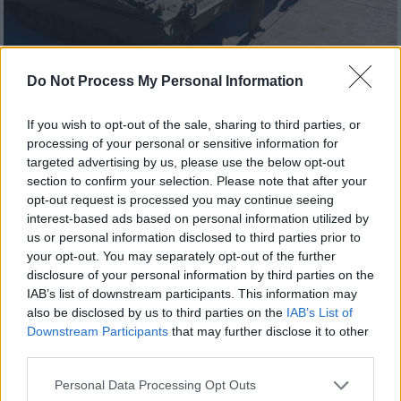
Do Not Process My Personal Information
If you wish to opt-out of the sale, sharing to third parties, or
Ελλάδα
|
18.10.2022 14:02
processing of your personal or sensitive information for
Στην Ελλάδα τα πρώτα έξι
targeted advertising by us, please use the below opt-out
τεθωρακισμένα οχήματα μάχης Marder
section to confirm your selection. Please note that after your
1A3 - Δείτε εικόνες
opt-out request is processed you may continue seeing
interest-based ads based on personal information utilized by
Η άφιξη των Μarder 1Α3 θα συνεχιστεί και
us or personal information disclosed to third parties prior to
το επόμενο χρονικό διάστημα
your opt-out. You may separately opt-out of the further
disclosure of your personal information by third parties on the
IAB’s list of downstream participants. This information may
also be disclosed by us to third parties on the
IAB’s List of
Downstream Participants
that may further disclose it to other
third parties.
Please note that this website/app uses one or more Google
Personal Data Processing Opt Outs
services and may gather and store information including but