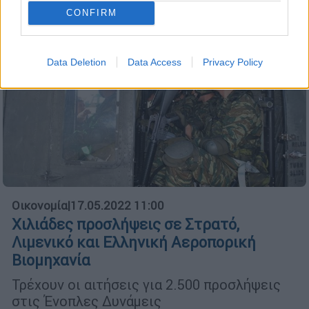
CONFIRM
Data Deletion
Data Access
Privacy Policy
Οικονομία
|
17.05.2022 11:00
Χιλιάδες προσλήψεις σε Στρατό,
Λιμενικό και Ελληνική Αεροπορική
Βιομηχανία
Τρέχουν οι αιτήσεις για 2.500 προσλήψεις
στις Ένοπλες Δυνάμεις