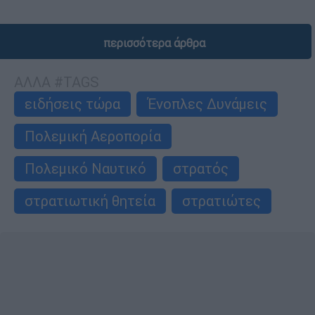
περισσότερα άρθρα
ΑΛΛΑ #TAGS
ειδήσεις τώρα
Ένοπλες Δυνάμεις
Πολεμική Αεροπορία
Πολεμικό Ναυτικό
στρατός
στρατιωτική θητεία
στρατιώτες