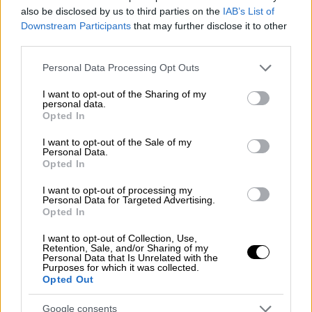
also be disclosed by us to third parties on the
IAB’s List of
Downstream Participants
that may further disclose it to other
third parties.
Please note that this website/app uses one or more Google
Personal Data Processing Opt Outs
services and may gather and store information including but
not limited to your visit or usage behaviour. You may click to
I want to opt-out of the Sharing of my
personal data.
grant or deny consent to Google and its third-party tags to
Opted In
use your data for below specified purposes in below Google
consent section.
I want to opt-out of the Sale of my
Personal Data.
Opted In
I want to opt-out of processing my
Personal Data for Targeted Advertising.
Opted In
I want to opt-out of Collection, Use,
Lifestyle
|
10.01.2025 15:28
Retention, Sale, and/or Sharing of my
Personal Data that Is Unrelated with the
Στάχτη έγιναν οι επαύλεις πολλών
Purposes for which it was collected.
διάσημων στο Λος Άντζελες - Δεκάδες
Opted Out
σταρ αναγκάστηκαν να εγκαταλείψουν
Google consents