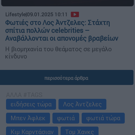
Lifestyle
|
09.01.2025 10:11
Φωτιές στο Λος Άντζελες: Στάχτη
σπίτια πολλών celebrities –
Αναβάλλονται οι απονομές βραβείων
Η βιομηχανία του θεάματος σε μεγάλο
κίνδυνο
περισσότερα άρθρα
ΑΛΛΑ #TAGS
ειδήσεις τώρα
Λος Άντζελες
Μπεν Άφλεκ
φωτιά
φωτιά τώρα
Κιμ Καρντάσιαν
Τομ Χανκς