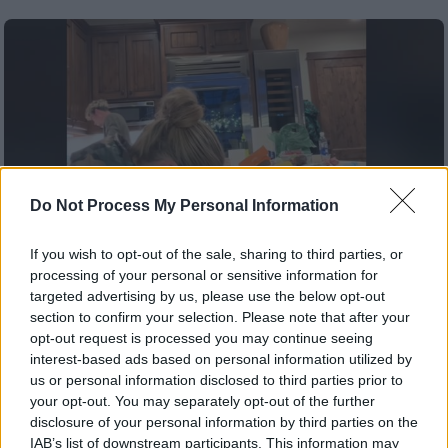
Do Not Process My Personal Information
If you wish to opt-out of the sale, sharing to third parties, or
processing of your personal or sensitive information for
targeted advertising by us, please use the below opt-out
section to confirm your selection. Please note that after your
opt-out request is processed you may continue seeing
Viral
|
20.02.2025 05:00
interest-based ads based on personal information utilized by
Viral ο γιος της Πάρις Χίλτον που είπε τη
us or personal information disclosed to third parties prior to
λέξη «f#@k»
your opt-out. You may separately opt-out of the further
disclosure of your personal information by third parties on the
Και μάλιστα ασταμάτητα
IAB’s list of downstream participants. This information may