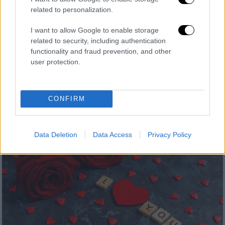
related to personalization.
Κόσμος
|
14.02.2024 19:29
Γιατί την ημέρα του Αγίου Βαλεντίνου
I want to allow Google to enable storage
στέλνουμε κάρτες; Η ιστορία του εθίμου
related to security, including authentication
functionality and fraud prevention, and other
της σημερινής γιορτής
user protection.
Σε όλο τον κόσμο οι άνθρωποι τιμούν τη
σημερινή ημέρα
CONFIRM
Data Deletion
Data Access
Privacy Policy