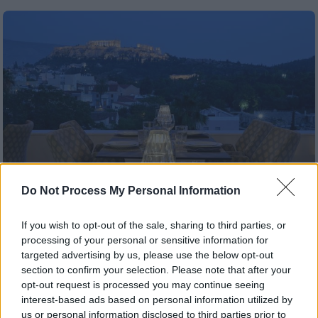
Do Not Process My Personal Information
If you wish to opt-out of the sale, sharing to third parties, or
Food & Drink
|
23.01.2025 07:30
processing of your personal or sensitive information for
targeted advertising by us, please use the below opt-out
Άγιος Βαλεντίνος - Στα Athenaeum
section to confirm your selection. Please note that after your
Hotels γιορτάζεις την αγάπη με
opt-out request is processed you may continue seeing
ξεχωριστό, ρομαντικό δείπνο
interest-based ads based on personal information utilized by
us or personal information disclosed to third parties prior to