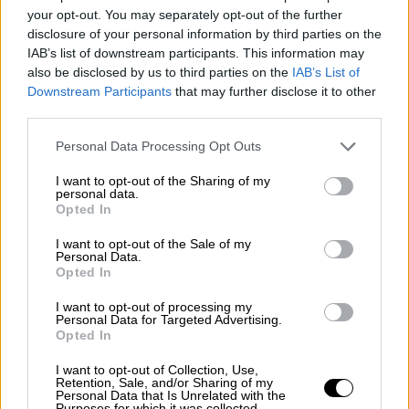
Οι σεφ Βαγγέλης Νίκας και Ιωάννης
your opt-out. You may separately opt-out of the further
Ντούρος ετοιμάζουν ειδικά μενού 6 πιάτων
disclosure of your personal information by third parties on the
που απολαμβάνεις σε εκλεπτυσμένο
IAB’s list of downstream participants. This information may
περιβάλλον με όμορφη θέα
also be disclosed by us to third parties on the
IAB’s List of
Downstream Participants
that may further disclose it to other
third parties.
Please note that this website/app uses one or more Google
Personal Data Processing Opt Outs
services and may gather and store information including but
not limited to your visit or usage behaviour. You may click to
I want to opt-out of the Sharing of my
personal data.
grant or deny consent to Google and its third-party tags to
Opted In
use your data for below specified purposes in below Google
consent section.
I want to opt-out of the Sale of my
Personal Data.
Opted In
I want to opt-out of processing my
Personal Data for Targeted Advertising.
Opted In
I want to opt-out of Collection, Use,
Retention, Sale, and/or Sharing of my
Personal Data that Is Unrelated with the
Οικονομία
|
18.02.2024 23:15
Purposes for which it was collected.