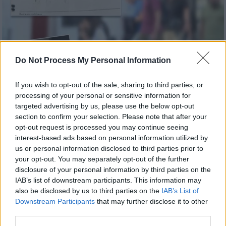
Do Not Process My Personal Information
If you wish to opt-out of the sale, sharing to third parties, or
processing of your personal or sensitive information for
targeted advertising by us, please use the below opt-out
Ελλάδα
|
25.05.2024 10:28
section to confirm your selection. Please note that after your
«4.000 εντάξει;» - Στο φως
opt-out request is processed you may continue seeing
interest-based ads based on personal information utilized by
αποκαλυπτικοί διάλογοι μεταξύ της
us or personal information disclosed to third parties prior to
«μεγάλης» της ΔΟΥ και των συνεργατών
your opt-out. You may separately opt-out of the further
της
disclosure of your personal information by third parties on the
IAB’s list of downstream participants. This information may
Σε αποκαλυπτικό διάλογο η προϊσταμένη
also be disclosed by us to third parties on the
IAB’s List of
δίνει οδηγίες στους συνεργάτες της για το
Downstream Participants
that may further disclose it to other
πώς να προσεγγίσουν επιχειρηματίες
third parties.