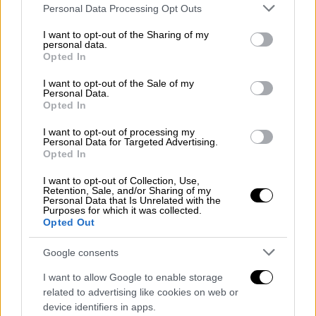
Please note that this website/app uses one or more Google
Personal Data Processing Opt Outs
services and may gather and store information including but
not limited to your visit or usage behaviour. You may click to
I want to opt-out of the Sharing of my
personal data.
grant or deny consent to Google and its third-party tags to
Opted In
use your data for below specified purposes in below Google
consent section.
I want to opt-out of the Sale of my
Personal Data.
Opted In
I want to opt-out of processing my
Personal Data for Targeted Advertising.
Opted In
I want to opt-out of Collection, Use,
Retention, Sale, and/or Sharing of my
Personal Data that Is Unrelated with the
Purposes for which it was collected.
Opted Out
Ελλάδα
|
25.05.2024 09:45
Google consents
Η ΑΑΔΕ διέταξε εντολή για εσωτερικό
έλεγχο στις ΔΟΥ μετά την υπόθεση
I want to allow Google to enable storage
διαφθοράς στη Χαλκίδα
related to advertising like cookies on web or
device identifiers in apps.