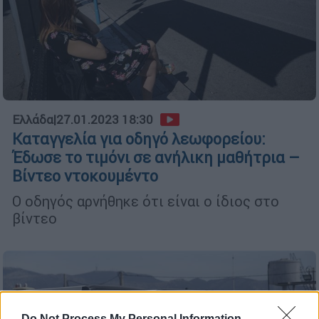
Ελλάδα
|
27.01.2023 18:30
Καταγγελία για οδηγό λεωφορείου:
Έδωσε το τιμόνι σε ανήλικη μαθήτρια –
Βίντεο ντοκουμέντο
Ο οδηγός αρνήθηκε ότι είναι ο ίδιος στο
βίντεο
Do Not Process My Personal Information