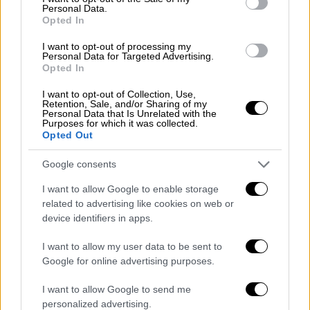
Personal Data.
Opted In
I want to opt-out of processing my
Personal Data for Targeted Advertising.
Opted In
I want to opt-out of Collection, Use,
Retention, Sale, and/or Sharing of my
Personal Data that Is Unrelated with the
Purposes for which it was collected.
Opted Out
Google consents
I want to allow Google to enable storage
Ελλάδα
related to advertising like cookies on web or
|
19.06.2020 23:13
device identifiers in apps.
Κορονοϊός: Πότε οι οδηγοί λεωφορείων
μπορούν να μην φορούν μάσκα - Οι
I want to allow my user data to be sent to
αλλαγές
Google for online advertising purposes.
Εξακολουθεί να ισχύσει η υποχρέωση
I want to allow Google to send me
χρήσης μάσκας από τους επιβάτες
personalized advertising.