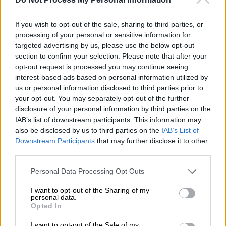
If you wish to opt-out of the sale, sharing to third parties, or
processing of your personal or sensitive information for
targeted advertising by us, please use the below opt-out
section to confirm your selection. Please note that after your
opt-out request is processed you may continue seeing
interest-based ads based on personal information utilized by
us or personal information disclosed to third parties prior to
your opt-out. You may separately opt-out of the further
disclosure of your personal information by third parties on the
Ελλάδα
|
11.02.2021 19:16
IAB’s list of downstream participants. This information may
ΟΣΥ: Αναρτήθηκαν οι οριστικοί πίνακες
also be disclosed by us to third parties on the
IAB’s List of
Downstream Participants
that may further disclose it to other
προσληπτέων
third parties.
θα πραγματοποιηθούν 367 προσλήψεις σε
Please note that this website/app uses one or more Google
Personal Data Processing Opt Outs
θέσεις προσωπικού ΔΕ Οδηγών
services and may gather and store information including but
Λεωφορείων και 56 προσλήψεις σε θέσεις
not limited to your visit or usage behaviour. You may click to
I want to opt-out of the Sharing of my
personal data.
ΔΕ Τεχνικών διαφόρων ειδικοτήτων.
grant or deny consent to Google and its third-party tags to
Opted In
use your data for below specified purposes in below Google
consent section.
I want to opt-out of the Sale of my