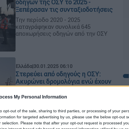
οδηγών της ΟΣΥ το 2025 -
Ξεπέρασαν τις συνταξιοδοτήσεις
Την περίοδο 2020 - 2025
καταγράφηκαν συνολικά 645
αποχωρήσεις οδηγών από την ΟΣΥ
Ελλάδα
|
30.01.2025 06:10
Στερεύει από οδηγούς η ΟΣΥ:
Ακυρώνει δρομολόγια ενώ έχουν
έρθει νέα λεωφορεία - Η εταιρεία
είναι καταδικασμένη σε
ocess My Personal Information
Ώρ
υπολειτουργία
Ώ
to opt-out of the sale, sharing to third parties, or processing of your per
Ξεμένει από οδηγούς χρόνο με τον
formation for targeted advertising by us, please use the below opt-out s
χρόνο η ΟΣΥ
r selection. Please note that after your opt-out request is processed y
eing interest-based ads based on personal information utilized by us or