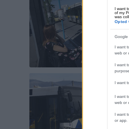
I want t
of my P
was col
Opted 
Google 
I want t
web or d
I want t
purpose
I want 
I want t
web or d
I want t
or app.