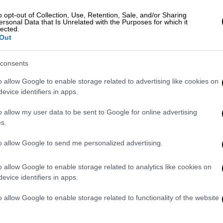
Ελλάδα
|
27.01.2023 18:30
o opt-out of Collection, Use, Retention, Sale, and/or Sharing
Καταγγελία για οδηγό
ersonal Data that Is Unrelated with the Purposes for which it
ΑΠ
λεωφορείου: Έδωσε το τιμόνι σε
lected.
Out
Τ
ανήλικη μαθήτρια – Βίντεο
μ
ντοκουμέντο
consents
Ο οδηγός αρνήθηκε ότι είναι ο ίδιος
o allow Google to enable storage related to advertising like cookies on
στο βίντεο
evice identifiers in apps.
o allow my user data to be sent to Google for online advertising
s.
to allow Google to send me personalized advertising.
Ελλάδα
|
11.02.2021 19:16
ΟΣΥ: Αναρτήθηκαν οι οριστικοί
o allow Google to enable storage related to analytics like cookies on
πίνακες προσληπτέων
evice identifiers in apps.
θα πραγματοποιηθούν 367
o allow Google to enable storage related to functionality of the website
προσλήψεις σε θέσεις προσωπικού
ΔΕ Οδηγών Λεωφορείων και 56