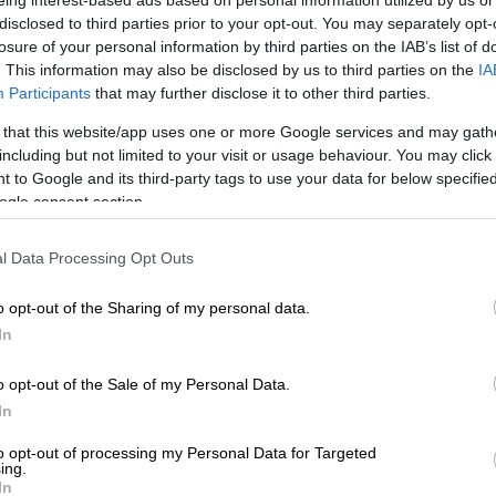
Κε
disclosed to third parties prior to your opt-out. You may separately opt-
losure of your personal information by third parties on the IAB’s list of
Κ
Ελλάδα
|
25.09.2023 06:45
. This information may also be disclosed by us to third parties on the
IA
0
Μεροκάματα... του τρόμου στα
Participants
that may further disclose it to other third parties.
λεωφορεία της Αθήνας: Θα
 that this website/app uses one or more Google services and may gath
ενεργοποιηθεί το panic button; Τι
including but not limited to your visit or usage behaviour. You may click 
ζητούν οι εργαζόμενοι για να
 to Google and its third-party tags to use your data for below specifi
Με
νιώθουν ασφαλείς με τους
ogle consent section.
Μ
επιβάτες
0
l Data Processing Opt Outs
Απανωτές επιθέσεις στα λεωφορεία
της Αθήνας με περιστατικά που
o opt-out of the Sharing of my personal data.
καταλήγουν ακόμα και σε βαρύτατους
In
τραυματισμούς οδηγών
ΑΠ
καταγράφονται τους τελευταίους
o opt-out of the Sale of my Personal Data.
Φ
μήνες
In
φ
to opt-out of processing my Personal Data for Targeted
ing.
In