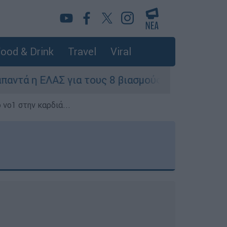
ood & Drink
Travel
Viral
ΛΑΣ για τους 8 βιασμούς τουριστριών - «Μόνο 3
 νο1 στην καρδιά...