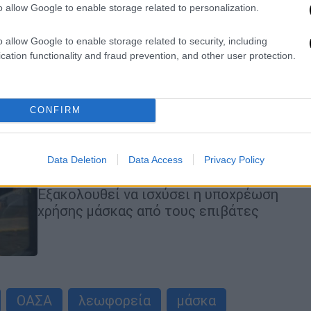
προσλήψεις σε θέσεις ΔΕ Τεχνικών
o allow Google to enable storage related to personalization.
διαφόρων ειδικοτήτων.
o allow Google to enable storage related to security, including
cation functionality and fraud prevention, and other user protection.
CONFIRM
Ελλάδα
|
19.06.2020 23:13
Κορονοϊός: Πότε οι οδηγοί
λεωφορείων μπορούν να μην
Data Deletion
Data Access
Privacy Policy
φορούν μάσκα - Οι αλλαγές
Εξακολουθεί να ισχύσει η υποχρέωση
χρήσης μάσκας από τους επιβάτες
ΟΑΣΑ
λεωφορεία
μάσκα