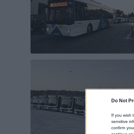
Do Not Pr
If you wish 
sensitive in
confirm you
continue se