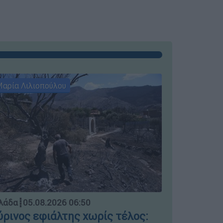
αρία Λιλιοπούλου
Μαρία Λιλι
Ελλάδα
┋
04.
λάδα
┋
05.08.2026 06:50
Μπλόκο σ
ρινος εφιάλτης χωρίς τέλος: