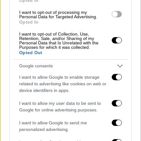
Opted In
I want to opt-out of processing my
Personal Data for Targeted Advertising.
Opted In
I want to opt-out of Collection, Use,
Retention, Sale, and/or Sharing of my
Personal Data that Is Unrelated with the
Purposes for which it was collected.
Opted Out
Open life
|
23.06.2020 18:09
Δωρεάν ψυχοθεραπεία: Δημόσιες δομές
Google consents
ψυχικής υγείας στην Αθήνα
I want to allow Google to enable storage
Σε κάθε μία από τις παρακάτω δομές
related to advertising like cookies on web or
device identifiers in apps.
δίνεται και ένα τηλέφωνο, καθώς
χρειάζεται πρώτα να κλείσουμε ραντεβού
I want to allow my user data to be sent to
Google for online advertising purposes.
I want to allow Google to send me
personalized advertising.