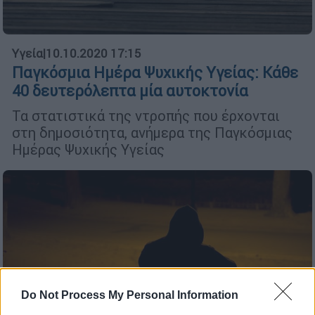
Υγεία
|
10.10.2020 17:15
Παγκόσμια Ημέρα Ψυχικής Υγείας: Κάθε
40 δευτερόλεπτα μία αυτοκτονία
Τα στατιστικά της ντροπής που έρχονται
στη δημοσιότητα, ανήμερα της Παγκόσμιας
Ημέρας Ψυχικής Υγείας
Do Not Process My Personal Information