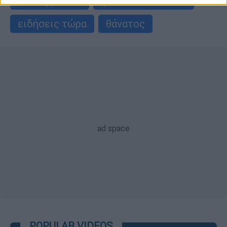
σχιζοφρένεια
ψυχικά πάσχοντες
ειδήσεις τώρα
θάνατος
POPULAR VIDEOS