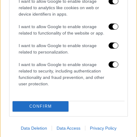
I want to allow Google to enable storage
related to analytics like cookies on web or
device identifiers in apps.
I want to allow Google to enable storage
related to functionality of the website or app.
I want to allow Google to enable storage
related to personalization.
I want to allow Google to enable storage
Υγεία
|
01.02.2019 18:09
related to security, including authentication
Οι «πρωινοί» τύποι είναι πιο
functionality and fraud prevention, and other
ευτυχισμένοι
user protection.
Νέα έρευνα έδειξε ότι αυτοί που ξυπνούν
νωρίς κινδυνεύουν λιγότερο από κατάθλιψη
CONFIRM
ΑΛΛΑ #TAGS
Κορονοϊός
έρευνα
ψυχική υγεία
Data Deletion
Data Access
Privacy Policy