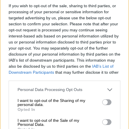
If you wish to opt-out of the sale, sharing to third parties, or
processing of your personal or sensitive information for
targeted advertising by us, please use the below opt-out
section to confirm your selection. Please note that after your
opt-out request is processed you may continue seeing
Κόσμος
|
06.10.2020 11:41
interest-based ads based on personal information utilized by
Έκθεση της φρίκης: Εκατοντάδες
us or personal information disclosed to third parties prior to
χιλιάδες ψυχικά νοσούντες ζουν
your opt-out. You may separately opt-out of the further
disclosure of your personal information by third parties on the
αλυσοδεμένοι
IAB’s list of downstream participants. This information may
Σύμφωνα με έκθεση του Παρατηρητηρίου
also be disclosed by us to third parties on the
IAB’s List of
Ανθρωπίνων Δικαιωμάτων, εκατοντάδες
Downstream Participants
that may further disclose it to other
third parties.
χιλιάδες ψυχικά πάσχοντες σε 60 χώρες του
κόσμου βρίσκονται αλυσοδεμένοι και
Please note that this website/app uses one or more Google
Personal Data Processing Opt Outs
φυλακισμένοι σε άθλιες συνθήκες
services and may gather and store information including but
not limited to your visit or usage behaviour. You may click to
I want to opt-out of the Sharing of my
personal data.
grant or deny consent to Google and its third-party tags to
Opted In
use your data for below specified purposes in below Google
consent section.
I want to opt-out of the Sale of my
Personal Data.