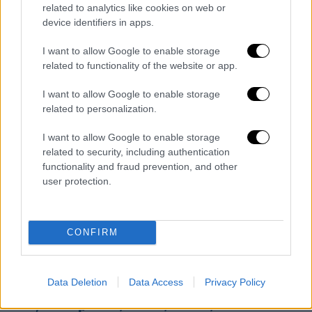
αυτοφώρου
related to analytics like cookies on web or
device identifiers in apps.
I want to allow Google to enable storage
related to functionality of the website or app.
I want to allow Google to enable storage
related to personalization.
I want to allow Google to enable storage
related to security, including authentication
functionality and fraud prevention, and other
user protection.
CONFIRM
Ελλάδα
|
31.01.2023 15:30
Νηπιαγωγός στην Καβάλα: Υπόνοιες για
Data Deletion
Data Access
Privacy Policy
κύκλωμα παιδικής πορνογραφίας