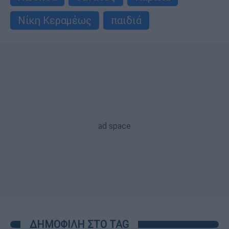
Νίκη Κεραμέως
παιδιά
ΔΗΜΟΦΙΛΗ ΣΤΟ TAG