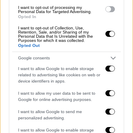
I want to opt-out of processing my
Personal Data for Targeted Advertising.
Opted In
I want to opt-out of Collection, Use,
Retention, Sale, and/or Sharing of my
Personal Data that Is Unrelated with the
Purposes for which it was collected.
Opted Out
Google consents
Ελλάδα
|
03.05.2023 12:28
I want to allow Google to enable storage
Θεσσαλονίκη: Κακουργηματική δίωξη σε
related to advertising like cookies on web or
μηχανόβιο που παρέσυρε και
device identifiers in apps.
τραυμάτισε θανάσιμα 27χρονη λίγες
I want to allow my user data to be sent to
μέρες πριν τον γάμο της
Google for online advertising purposes.
Ο κατηγορούμενος οδηγός φέρεται να
I want to allow Google to send me
εγκατέλειψε προς στιγμήν το σημείο της
personalized advertising.
παράσυρσης, αλλά στη συνέχεια επέστρεψε,
οπότε συνελήφθη στο πλαίσιο του
I want to allow Google to enable storage