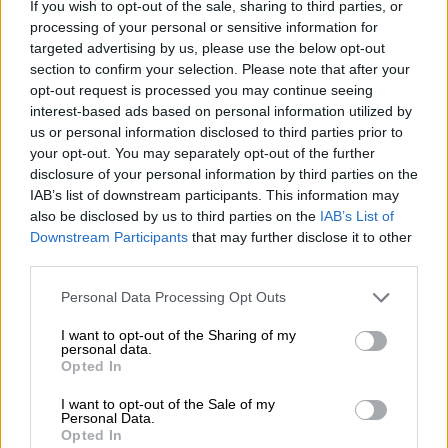
If you wish to opt-out of the sale, sharing to third parties, or
processing of your personal or sensitive information for
targeted advertising by us, please use the below opt-out
section to confirm your selection. Please note that after your
opt-out request is processed you may continue seeing
interest-based ads based on personal information utilized by
us or personal information disclosed to third parties prior to
your opt-out. You may separately opt-out of the further
disclosure of your personal information by third parties on the
IAB’s list of downstream participants. This information may
Ελλάδα
|
12.01.2024 15:28
also be disclosed by us to third parties on the
IAB’s List of
Θρήνος στο Καρπενήσι: 32χρονη
Downstream Participants
that may further disclose it to other
νηπιαγωγός πέθανε στον ύπνο της
third parties.
Παραγγέλθηκε νεκροψία - νεκροτομή
Please note that this website/app uses one or more Google
Personal Data Processing Opt Outs
services and may gather and store information including but
not limited to your visit or usage behaviour. You may click to
I want to opt-out of the Sharing of my
personal data.
grant or deny consent to Google and its third-party tags to
Opted In
use your data for below specified purposes in below Google
consent section.
I want to opt-out of the Sale of my
Personal Data.
Opted In