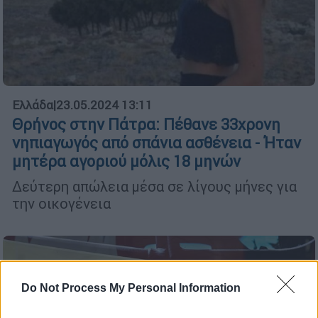
Ελλάδα
|
23.05.2024 13:11
Θρήνος στην Πάτρα: Πέθανε 33χρονη
νηπιαγωγός από σπάνια ασθένεια - Ήταν
μητέρα αγοριού μόλις 18 μηνών
Δεύτερη απώλεια μέσα σε λίγους μήνες για
την οικογένεια
Do Not Process My Personal Information