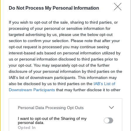
Do Not Process My Personal Information
If you wish to opt-out of the sale, sharing to third parties, or
processing of your personal or sensitive information for
targeted advertising by us, please use the below opt-out
section to confirm your selection. Please note that after your
opt-out request is processed you may continue seeing
Κόσμος
|
09.10.2023 07:50
interest-based ads based on personal information utilized by
Μπορεί η αλλαγή στη διατροφή των
us or personal information disclosed to third parties prior to
αγελάδων να μειώσει τις εκπομπές
your opt-out. You may separately opt-out of the further
μεθανίου; Σουηδική μελέτη λέει πως ναι
disclosure of your personal information by third parties on the
IAB’s list of downstream participants. This information may
Η μελέτη προτείνει την ανάθεση των
also be disclosed by us to third parties on the
IAB’s List of
ερευνών για τα περιβαλλοντικά οφέλη των
Downstream Participants
that may further disclose it to other
πρόσθετων υλών στις ζωοτροφές των
third parties.
βοοειδών
Please note that this website/app uses one or more Google
Personal Data Processing Opt Outs
services and may gather and store information including but
not limited to your visit or usage behaviour. You may click to
I want to opt-out of the Sharing of my
personal data.
grant or deny consent to Google and its third-party tags to
Opted In
use your data for below specified purposes in below Google