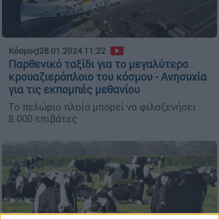
Κόσμος
|
28.01.2024 11:22
Παρθενικό ταξίδι για το μεγαλύτερο
κρουαζιερόπλοιο του κόσμου - Ανησυχία
για τις εκπομπές μεθανίου
Το πελώριο πλοίο μπορεί να φιλοξενήσει
8.000 επιβάτες