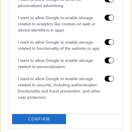
personalized advertising.
I want to allow Google to enable storage
related to analytics like cookies on web or
device identifiers in apps.
I want to allow Google to enable storage
related to functionality of the website or app.
I want to allow Google to enable storage
related to personalization.
Κόσμος
|
27.05.2019 09:23
I want to allow Google to enable storage
Οι εκπομπές μεθανίου στην ατμόσφαιρα
related to security, including authentication
αυξάνονται - Για άγνωστο λόγο
functionality and fraud prevention, and other
user protection.
Η αύξηση απειλεί τη Συμφωνία του
Παρισιού για την κλιματική αλλαγή
ΑΛΛΑ #TAGS
CONFIRM
ειδήσεις τώρα
φυσικό αέριο