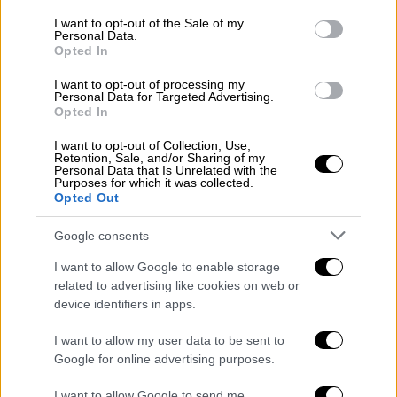
consent section.
I want to opt-out of the Sale of my
Personal Data.
Opted In
I want to opt-out of processing my
Personal Data for Targeted Advertising.
Opted In
I want to opt-out of Collection, Use,
Retention, Sale, and/or Sharing of my
Personal Data that Is Unrelated with the
Purposes for which it was collected.
Ελλάδα
|
18.01.2021 15:50
Opted Out
Πώς ο καφές που πίνουμε μετατρέπεται
Google consents
σε βιοκαύσιμο και «σώζει» τον πλανήτη
I want to allow Google to enable storage
Περίπου 40.000 τόνοι υπολειμμάτων καφέ
related to advertising like cookies on web or
πετιούνται κάθε χρόνο στις χωματερές στη
device identifiers in apps.
χώρα από καφετέριες και νοικοκυριά
I want to allow my user data to be sent to
Google for online advertising purposes.
I want to allow Google to send me