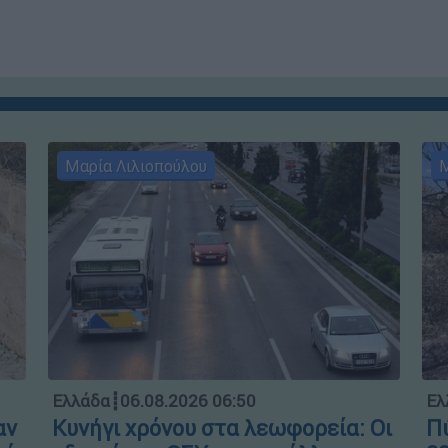
Μαρία Λιλιοπούλου
Μ
Ελλάδα
┋
06.08.2026 06:50
Ελ
αν
Κυνήγι χρόνου στα λεωφορεία: Οι
Πύ