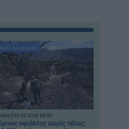
αρία Λιλιοπούλου
Μαρία Λιλι
Ελλάδα
┋
04.
λάδα
┋
05.08.2026 06:50
Μπλόκο σ
ρινος εφιάλτης χωρίς τέλος: