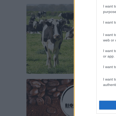
I want t
purpose
I want 
I want t
web or d
I want t
or app.
I want t
I want t
authenti