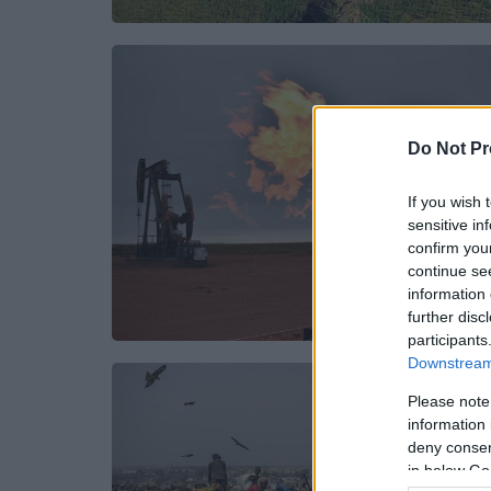
Do Not Pr
If you wish 
sensitive in
confirm you
continue se
information 
further disc
participants
Downstream 
Please note
information 
deny consent
in below Go