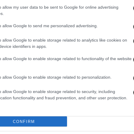
o allow my user data to be sent to Google for online advertising
Κόσμος
|
09.10.2023 07:50
s.
Μπορεί η αλλαγή στη διατροφή
των αγελάδων να μειώσει τις
to allow Google to send me personalized advertising.
εκπομπές μεθανίου; Σουηδική
o allow Google to enable storage related to analytics like cookies on
μελέτη λέει πως ναι
evice identifiers in apps.
Η μελέτη προτείνει την ανάθεση των
ερευνών για τα περιβαλλοντικά
o allow Google to enable storage related to functionality of the website
οφέλη των πρόσθετων υλών στις
ζωοτροφές των βοοειδών
o allow Google to enable storage related to personalization.
o allow Google to enable storage related to security, including
Ελλάδα
|
18.01.2021 15:50
cation functionality and fraud prevention, and other user protection.
Πώς ο καφές που πίνουμε
μετατρέπεται σε βιοκαύσιμο και
«σώζει» τον πλανήτη
CONFIRM
Περίπου 40.000 τόνοι υπολειμμάτων