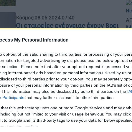
Κόσμος
|
08.05.2024 07:40
ΑΠ
Οι εταιρείες ενέργειας έχουν βρει
Μ
τρόπους να αποκρύπτουν από τους
Α
δορυφόρους τις εκπομπές
ocess My Personal Information
μεθανίου από την καύση φυσικού
to opt-out of the sale, sharing to third parties, or processing of your per
αερίου
formation for targeted advertising by us, please use the below opt-out s
Ώρ
Οι ρυθμιστικές αρχές εξαρτώνται από
r selection. Please note that after your opt-out request is processed y
Ώ
την καλή διάθεση των παρόχων
eing interest-based ads based on personal information utilized by us or
disclosed to third parties prior to your opt-out. You may separately opt-
πετρελαίου και φυσικού αερίου
losure of your personal information by third parties on the IAB’s list of
. This information may also be disclosed by us to third parties on the
IA
Participants
that may further disclose it to other third parties.
Δε
Δ
Κόσμος
|
13.02.2024 10:46
 that this website/app uses one or more Google services and may gath
Πελώρια βουνά σκουπιδιών πάνω
including but not limited to your visit or usage behaviour. You may click 
 to Google and its third-party tags to use your data for below specifi
από το Δελχί - Εκπέμπουν
ogle consent section.
καταστροφικό μεθάνιο