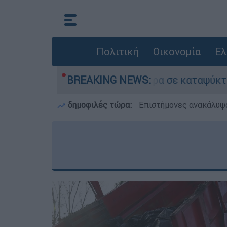
Πολιτική
Οικονομία
Ελ
 τον νεκρό του πατέρα σε καταψύκτη στον Μυστρ
BREAKING NEWS:
δημοφιλές τώρα:
Επιστήμονες ανακάλυψα