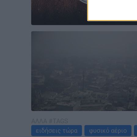
ΑΛΛΑ #TAGS
ειδήσεις τώρα
φυσικό αέριο