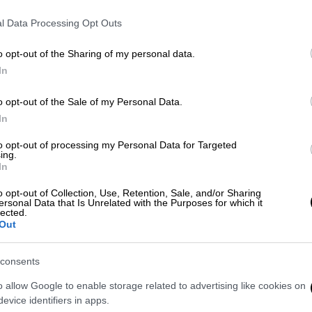
Οι κάτοικοι γύρω από τις τρεις
ΑΠ
l Data Processing Opt Outs
μεγάλες χωματερές της
Ο
πρωτεύουσας αναπνέουν τη
o opt-out of the Sharing of my personal data.
δ
χειρότερη ποιότητα αέρα στον κόσμο
In
o opt-out of the Sale of my Personal Data.
In
to opt-out of processing my Personal Data for Targeted
Κόσμος
|
28.01.2024 11:22
ing.
Παρθενικό ταξίδι για το
In
μεγαλύτερο κρουαζιερόπλοιο του
o opt-out of Collection, Use, Retention, Sale, and/or Sharing
κόσμου - Ανησυχία για τις
ersonal Data that Is Unrelated with the Purposes for which it
lected.
εκπομπές μεθανίου
Out
Το πελώριο πλοίο μπορεί να
consents
φιλοξενήσει 8.000 επιβάτες
o allow Google to enable storage related to advertising like cookies on
evice identifiers in apps.