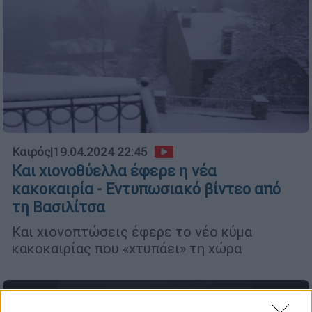
Καιρός
|
19.04.2024 22:45
Και χιονοθύελλα έφερε η νέα
κακοκαιρία - Εντυπωσιακό βίντεο από
τη Βασιλίτσα
Και χιονοπτώσεις έφερε το νέο κύμα
κακοκαιρίας που «χτυπάει» τη χώρα