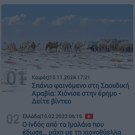
01
Καιρός
|
10.11.2024 17:21
Σπάνιο φαινόμενο στη Σαουδική
Αραβία: Χιόνισε στην έρημο -
Δείτε βίντεο
02
Ελλάδα
|
10.02.2023 06:15
Ο Ινδός από τα Ιμαλάια που
έδωσε… μάχη με τη χιονοθύελλα