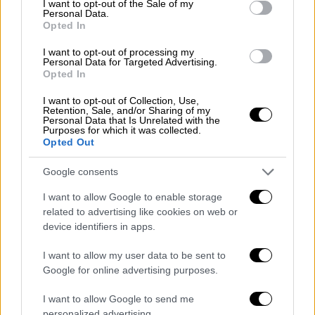
I want to opt-out of the Sale of my
Personal Data.
Opted In
I want to opt-out of processing my
Personal Data for Targeted Advertising.
Opted In
I want to opt-out of Collection, Use,
Retention, Sale, and/or Sharing of my
Personal Data that Is Unrelated with the
Purposes for which it was collected.
Opted Out
Google consents
I want to allow Google to enable storage
related to advertising like cookies on web or
device identifiers in apps.
Ιστορία
|
16.02.2023 07:55
13 ιστορικά γεγονότα τόσο απίθανα που
I want to allow my user data to be sent to
Google for online advertising purposes.
λες δεν μπορεί να είναι αληθινά – Από
τα βαμπίρ της CIA μέχρι τα 8 μέτρα χιόνι
I want to allow Google to send me
στο Ιράν
personalized advertising.