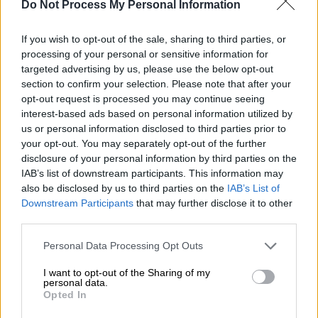
Do Not Process My Personal Information
If you wish to opt-out of the sale, sharing to third parties, or
processing of your personal or sensitive information for
targeted advertising by us, please use the below opt-out
section to confirm your selection. Please note that after your
opt-out request is processed you may continue seeing
interest-based ads based on personal information utilized by
us or personal information disclosed to third parties prior to
your opt-out. You may separately opt-out of the further
disclosure of your personal information by third parties on the
IAB’s list of downstream participants. This information may
also be disclosed by us to third parties on the
IAB’s List of
Ελλάδα
|
24.12.2023 08:33
Downstream Participants
that may further disclose it to other
«17 ώρες στο πούλμαν»: Έλληνας
third parties.
περιγράφει τις στιγμές που 100 άτομα
Please note that this website/app uses one or more Google
Personal Data Processing Opt Outs
εγκλωβίστηκαν στην Τσεχία
services and may gather and store information including but
not limited to your visit or usage behaviour. You may click to
I want to opt-out of the Sharing of my
Τα πούλμαν ακινητοποιήθηκαν στον δρόμο
personal data.
grant or deny consent to Google and its third-party tags to
που οδηγεί από την Πράγα στη Βιέννη
Opted In
use your data for below specified purposes in below Google
consent section.