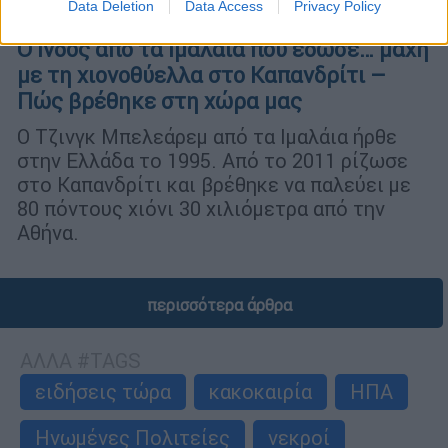
Data Deletion
Data Access
Privacy Policy
Ελλάδα
|
10.02.2023 06:15
Ο Ινδός από τα Ιμαλάια που έδωσε… μάχη
με τη χιονοθύελλα στο Καπανδρίτι –
Πώς βρέθηκε στη χώρα μας
O Τζινγκ Μπελεάρεμ από τα Ιμαλάια ήρθε
στην Ελλάδα το 1995. Από το 2011 ρίζωσε
στο Καπανδρίτι και βρέθηκε να παλεύει με
80 πόντους χιόνι 30 χιλιόμετρα από την
Αθήνα.
περισσότερα άρθρα
ΑΛΛΑ #TAGS
ειδήσεις τώρα
κακοκαιρία
ΗΠΑ
Ηνωμένες Πολιτείες
νεκροί