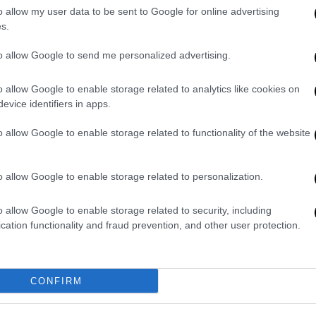
o allow my user data to be sent to Google for online advertising
s.
Ελλάδα
|
28.08.2020 13:54
to allow Google to send me personalized advertising.
Βάσεις: Πίνακες με όλα τα
αποτελέσματα - Μεγάλη πτώση
o allow Google to enable storage related to analytics like cookies on
στις ιατρικές σχολές
evice identifiers in apps.
Ολες οι βάσεις, για όλες τις σχολές,
o allow Google to enable storage related to functionality of the website
για ΓΕΛ, Εσπερινά με νέο και παλαιό
σύστημα εισαγωγής
o allow Google to enable storage related to personalization.
o allow Google to enable storage related to security, including
cation functionality and fraud prevention, and other user protection.
Παιδεία
|
26.08.2020 14:56
Βάσεις 2020: Πότε
ανακοινώνονται - Οι δύο
CONFIRM
επικρατέστερες ημερομηνίες