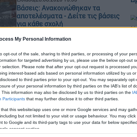
Βάσεις: Ανακοινώθηκαν τα
αποτελέσματα - Δείτε τις βάσεις
για κάθε σχολή
Με
Τα αποτελέσματα των βάσεων θα
Μ
ocess My Personal Information
αποσταλούν και στις Διευθύνσεις
0
Δευτεροβάθμιας Εκπαίδευσης,
to opt-out of the sale, sharing to third parties, or processing of your per
προκειμένου να αναρτηθούν και στα
formation for targeted advertising by us, please use the below opt-out s
Λύκεια οι πίνακες μέχρι το μεσημέρι
r selection. Please note that after your opt-out request is processed y
της Παρασκευής
Δε
eing interest-based ads based on personal information utilized by us or
disclosed to third parties prior to your opt-out. You may separately opt-
Δ
losure of your personal information by third parties on the IAB’s list of
. This information may also be disclosed by us to third parties on the
IA
Ελλάδα
|
28.08.2020 13:55
Participants
that may further disclose it to other third parties.
Βάσεις 2020: Οι σχολές με τη
μεγαλύτερη άνοδο στην Ελλάδα -
ΑΘ
 that this website/app uses one or more Google services and may gath
including but not limited to your visit or usage behaviour. You may click 
Α
Δύο είναι στην Αθήνα
 to Google and its third-party tags to use your data for below specifi
0
Κοινό χαρακτηριστικό όλων των
ogle consent section.