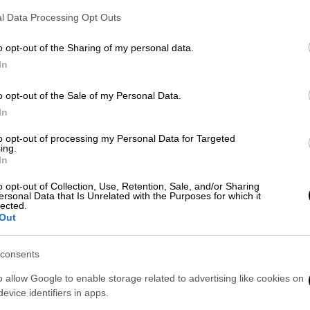
σχολών, όπως προκύπτει από τις
βάσεις, ότι οι επιτυχόντες
l Data Processing Opt Outs
εισάγονται με ούτε 10.000 μόρια
o opt-out of the Sharing of my personal data.
In
Παιδεία
|
28.08.2020 13:54
o opt-out of the Sale of my Personal Data.
Εγραψαν μόνο το... όνομά τους
In
στις πανελλαδικές και πέρασαν
στα πανεπιστήμια
to opt-out of processing my Personal Data for Targeted
ing.
Λευκή κόλλα έδωσε υποψήφιος στις
In
Πανελλαδικές, ο οποίος πήρε μόνο
o opt-out of Collection, Use, Retention, Sale, and/or Sharing
625 μόρια αλλά «μπήκε» στο τμήμα
ersonal Data that Is Unrelated with the Purposes for which it
lected.
Δασολογίας στο Καρπενήσι.
Out
Εκατοντάδες υποψήφιοι εισήχθησαν
σε πανεπιστημιακά τμήματα με
consents
βαθμούς κάτω της βάσης, δείχνοντας
περίτρανα την αποτυχία του
o allow Google to enable storage related to advertising like cookies on
εξεταστικού συστήματος
evice identifiers in apps.