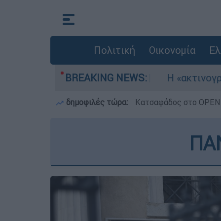
Πολιτική
Οικονομία
Ελ
ία αεροσκάφη
BREAKING NEWS:
Η «ακτινογραφία» της κατασ
δημοφιλές τώρα:
Κατσαφάδος στο OPEN: 
ΠΑΝ