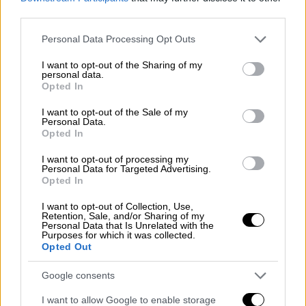
third parties.
Please note that this website/app uses one or more Google
Personal Data Processing Opt Outs
services and may gather and store information including but
not limited to your visit or usage behaviour. You may click to
I want to opt-out of the Sharing of my
personal data.
grant or deny consent to Google and its third-party tags to
Opted In
use your data for below specified purposes in below Google
consent section.
I want to opt-out of the Sale of my
Personal Data.
Opted In
I want to opt-out of processing my
Personal Data for Targeted Advertising.
Opted In
Lifestyle
|
15.02.2023 22:00
I want to opt-out of Collection, Use,
Retention, Sale, and/or Sharing of my
Ο Μαρκ Άντονι και η Νάντια Φερέιρα
Personal Data that Is Unrelated with the
Purposes for which it was collected.
περιμένουν το πρώτο τους παιδί -
Opted Out
Πατέρας για έβδομη φορά ο
τραγουδιστής
Google consents
Στο στιγμιότυπο που δημοσίευσαν ο
I want to allow Google to enable storage