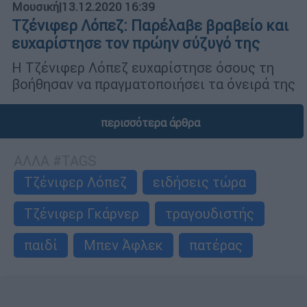
Μουσική
|
13.12.2020 16:39
Τζένιφερ Λόπεζ: Παρέλαβε βραβείο και
ευχαρίστησε τον πρώην σύζυγό της
Η Τζένιφερ Λόπεζ ευχαρίστησε όσους τη
βοήθησαν να πραγματοποιήσει τα όνειρά της
περισσότερα άρθρα
ΑΛΛΑ #TAGS
Τζένιφερ Λόπεζ
ειδήσεις τώρα
Τζένιφερ Γκάρνερ
τραγουδιστής
παιδί
Μπεν Άφλεκ
πατέρας