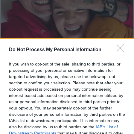
Do Not Process My Personal Information
Lifestyle
|
20.06.2023 10:00
Μαρκ Άντονι: Έγινε πατέρας για έβδομη
If you wish to opt-out of the sale, sharing to third parties, or
processing of your personal or sensitive information for
φορά – Η φωτογραφία με το νεογέννητο
targeted advertising by us, please use the below opt-out
παιδί του
section to confirm your selection. Please note that after your
opt-out request is processed you may continue seeing
Ο Μαρκ Άντονι (Marc Anthony) και η σύζυγός
interest-based ads based on personal information utilized by
του Νάντια Φερέιρα (Nadia Ferreira)
us or personal information disclosed to third parties prior to
απέκτησαν το πρώτο τους παιδί ανήμερα
your opt-out. You may separately opt-out of the further
της Ημέρας του πατέρα (18/06)
disclosure of your personal information by third parties on the
IAB’s list of downstream participants. This information may
also be disclosed by us to third parties on the
IAB’s List of
Downstream Participants
that may further disclose it to other