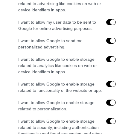
τραγουδιστής φαίνεται να έχει το χέρι του
related to advertising like cookies on web or
device identifiers in apps.
πάνω στην φουσκωμένη κοιλιά της Φερέιρα
I want to allow my user data to be sent to
Google for online advertising purposes.
I want to allow Google to send me
personalized advertising.
I want to allow Google to enable storage
related to analytics like cookies on web or
device identifiers in apps.
I want to allow Google to enable storage
related to functionality of the website or app.
I want to allow Google to enable storage
related to personalization.
Lifestyle
|
30.01.2023 10:37
I want to allow Google to enable storage
related to security, including authentication
Μαρκ Άντονι: O πρώην σύζυγος της
functionality and fraud prevention, and other