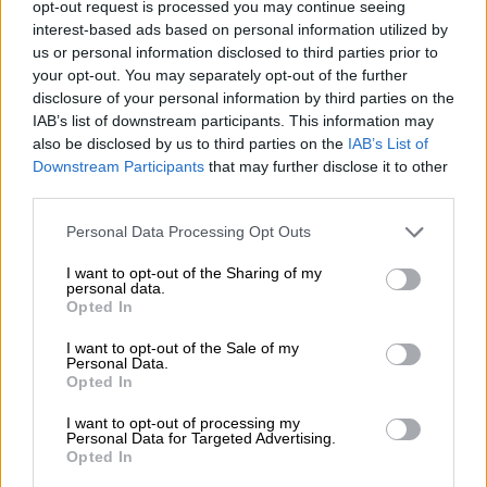
opt-out request is processed you may continue seeing
Food & Drink
|
17.12.2023 09:30
interest-based ads based on personal information utilized by
Πώς γίνεται το βούτυρο «κλαριφιέ» που
us or personal information disclosed to third parties prior to
ζητούν κάποιες συνταγές για
your opt-out. You may separately opt-out of the further
disclosure of your personal information by third parties on the
κουραμπιέδες
IAB’s list of downstream participants. This information may
Αν σας άρεσε μια συνταγή για κουραμπιέδες
also be disclosed by us to third parties on the
IAB’s List of
που όμως ζητάει βούτυρο «κλαριφιέ» -ή
Downstream Participants
that may further disclose it to other
third parties.
διαυγές- να ξέρετε ότι παρασκευάζεται στο
σπίτι χωρίς να απαιτεί ιδιαίτερα σκεύη
Please note that this website/app uses one or more Google
Personal Data Processing Opt Outs
services and may gather and store information including but
not limited to your visit or usage behaviour. You may click to
I want to opt-out of the Sharing of my
personal data.
grant or deny consent to Google and its third-party tags to
Opted In
use your data for below specified purposes in below Google
consent section.
I want to opt-out of the Sale of my
Personal Data.
Opted In
I want to opt-out of processing my
Personal Data for Targeted Advertising.
Opted In