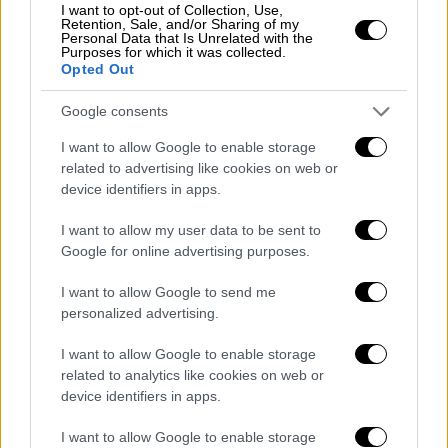
I want to opt-out of Collection, Use,
Retention, Sale, and/or Sharing of my
Personal Data that Is Unrelated with the
Purposes for which it was collected.
Opted Out
Google consents
Ιστορία
|
16.12.2023 14:12
«Οι φονικοί κουραμπιέδες»: Το
I want to allow Google to enable storage
related to advertising like cookies on web or
χριστουγεννιάτικο έγκλημα του 1965
device identifiers in apps.
που έμεινε στην ιστορία
I want to allow my user data to be sent to
Πρόκειται για ένα έγκλημα πάθους με
Google for online advertising purposes.
θύματα δύο κοριτσάκια 4 και 3 ετών και τον
70χρονο παππού τους
I want to allow Google to send me
personalized advertising.
I want to allow Google to enable storage
related to analytics like cookies on web or
device identifiers in apps.
I want to allow Google to enable storage