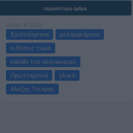
περισσότερα άρθρα
ΑΛΛΑ #TAGS
Χριστούγεννα
μελομακάρονα
ειδήσεις τώρα
καλάθι του νοικοκυριού
Πρωτοχρονιά
γλυκά
Αλέξης Τσίπρας