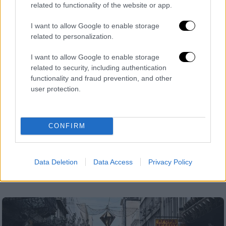
related to functionality of the website or app.
I want to allow Google to enable storage
related to personalization.
I want to allow Google to enable storage
related to security, including authentication
functionality and fraud prevention, and other
user protection.
Οικονομία
|
10.12.2023 21:51
Σε εορταστικούς ρυθμούς η αγορά με
CONFIRM
δύο… καλάθια - Οι τιμές σε
μελομακάρονα και κουραμπιέδες
Αρχίζει στις 12 Δεκεμβρίου το εορταστικό
Data Deletion
Data Access
Privacy Policy
ωράριο