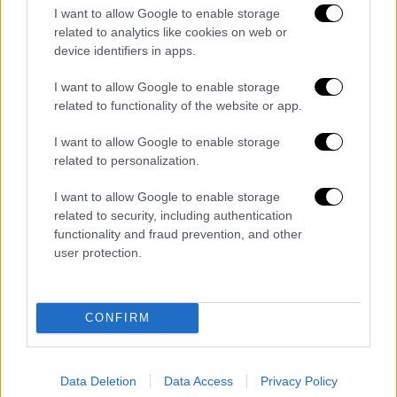
I want to allow Google to enable storage
related to analytics like cookies on web or
device identifiers in apps.
POPULAR VIDEOS
I want to allow Google to enable storage
related to functionality of the website or app.
Κεντρικό...
|
05.08.2026 19:49
I want to allow Google to enable storage
Κεντρικό δελτίο ειδήσεων 05/08/2026
related to personalization.
I want to allow Google to enable storage
related to security, including authentication
Ώρα Ελλάδος...
|
05.08.2026 13:36
functionality and fraud prevention, and other
user protection.
Ώρα Ελλάδος 05/08/2026
CONFIRM
ΑΠΟΣΠΑΣΜΑΤΑ...
|
05.08.2026 19:25
Data Deletion
Data Access
Privacy Policy
Λειψία: Drone με εκρηκτικά στον