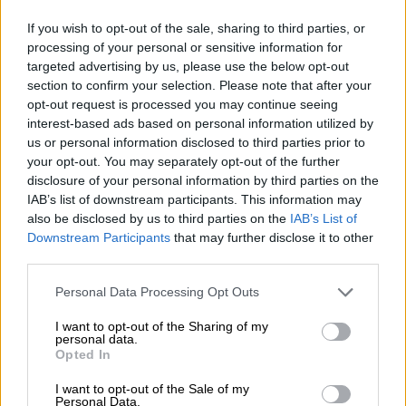
If you wish to opt-out of the sale, sharing to third parties, or
processing of your personal or sensitive information for
targeted advertising by us, please use the below opt-out
section to confirm your selection. Please note that after your
opt-out request is processed you may continue seeing
Πολιτισμός
|
28.11.2020 20:56
interest-based ads based on personal information utilized by
Λειβαδάς: «Για να σωθούμε, πρέπει σαν
us or personal information disclosed to third parties prior to
δέντρα, να γεννάμε εμείς το οξυγόνο
your opt-out. You may separately opt-out of the further
μας»
disclosure of your personal information by third parties on the
IAB’s list of downstream participants. This information may
Ο ξεχωριστός τραγουδοποιός Κώστας
also be disclosed by us to third parties on the
IAB’s List of
Λειβαδάς μιλάει στη Σεμίνα Διγενή για το
Downstream Participants
that may further disclose it to other
μαγικό σερφάρισμά του στις μεγάλες
third parties.
αγάπες του και τα μουσικά είδη με τα οποία
Please note that this website/app uses one or more Google
Personal Data Processing Opt Outs
ασχολήθηκε, με όχημα τη νέα του δουλειά,
services and may gather and store information including but
που κυκλοφορεί αυτές τις μέρες
not limited to your visit or usage behaviour. You may click to
I want to opt-out of the Sharing of my
personal data.
grant or deny consent to Google and its third-party tags to
Opted In
ΑΛΛΑ #TAGS
use your data for below specified purposes in below Google
consent section.
Γιάννης Κότσιρας
stand up
I want to opt-out of the Sale of my
Personal Data.