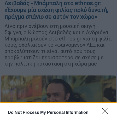
Λειβαδάς - Μπάμπαλη στο ethnos.gr:
«Έχουμε μία σχέση φιλίας πολύ δυνατή,
πράγμα σπάνιο σε αυτόν τον χώρο»
Λίγο πριν ανέβουν στη μουσική σκηνή
Σφίγγα, ο Κώστας Λειβαδάς και η Ανδριάνα
Μπάμπαλη μιλούν στο ethnos.gr για τη φιλία
τους, σχολιάζουν το «φαινόμενο» ΛΕΞ και
αποκαλύπτουν τι είναι αυτό που τους
προβληματίζει περισσότερο σε σχέση με
την πολιτική κατάσταση στη χώρα μας
Do Not Process My Personal Information