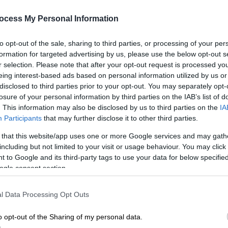
σταδίου σε αγώνα πάλης - Το
ocess My Personal Information
βίντεο που έγινε viral
ΑΠ
«Πιο διασκεδαστικό από το ίδιο το
to opt-out of the sale, sharing to third parties, or processing of your per
σόου» έγραψε ένας χρήστης των
Μ
formation for targeted advertising by us, please use the below opt-out s
r selection. Please note that after your opt-out request is processed y
social media
Α
eing interest-based ads based on personal information utilized by us or
disclosed to third parties prior to your opt-out. You may separately opt-
losure of your personal information by third parties on the IAB’s list of
. This information may also be disclosed by us to third parties on the
IA
Viral
|
17.10.2025 04:00
Participants
that may further disclose it to other third parties.
Βραβείο Γκίνες σε δύο φίλους για
 that this website/app uses one or more Google services and may gath
επισκέψεις σε καζίνο μέσα σε μία
including but not limited to your visit or usage behaviour. You may click 
μέρα - Το ρεκόρ κρατούσε από το
 to Google and its third-party tags to use your data for below specifi
ogle consent section.
2017
Επισκέφθηκαν τα περισσότερα καζίνο
l Data Processing Opt Outs
μέσα σε μια μέρα, κατακτώντας έτσι
το παγκόσμιο ρεκόρ
o opt-out of the Sharing of my personal data.