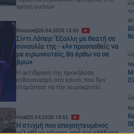
χρήση ουσιών
ΑΠ
Β
Μουσική
|
26.04.2026 12:00
θ
Σίντι Λόπερ: Έξαλλη με θεατή σε
συναυλία της - «Αν προσπαθείς να
με ειρωνευτείς, θα έρθω να σε
βρω»
Με
Μ
Η αντίδρασή της προκάλεσε
ενθουσιασμό στο κοινό, που δεν
0
σταμάτησε να την χειροκροτεί
Κε
Κ
Viral
|
20.04.2026 18:52
0
Η στιγμή που απογοητευμένος
φίλαθλος πέφτει από τις εξέδρες