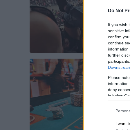
Do Not Pr
If you wish 
sensitive in
confirm you
continue se
information 
further disc
participants
Downstream 
Please note
information 
deny consent
in below Go
Persona
I want t