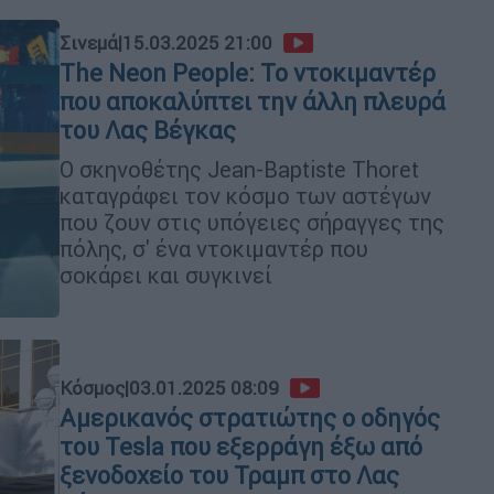
Σινεμά
|
15.03.2025 21:00
The Neon People: Το ντοκιμαντέρ
που αποκαλύπτει την άλλη πλευρά
του Λας Βέγκας
Ο σκηνοθέτης Jean-Baptiste Thoret
καταγράφει τον κόσμο των αστέγων
που ζουν στις υπόγειες σήραγγες της
πόλης, σ' ένα ντοκιμαντέρ που
σοκάρει και συγκινεί
Κόσμος
|
03.01.2025 08:09
Αμερικανός στρατιώτης ο οδηγός
του Tesla που εξερράγη έξω από
ξενοδοχείο του Τραμπ στο Λας