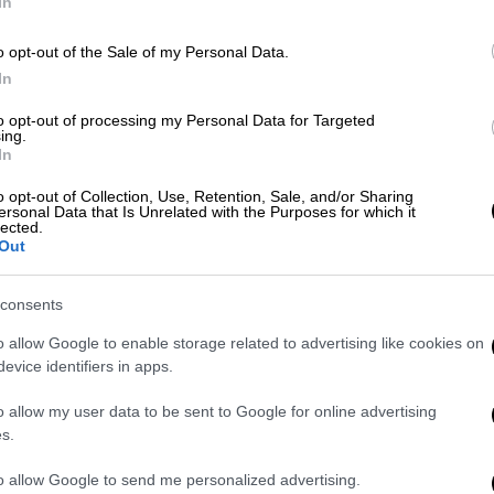
In
o opt-out of the Sale of my Personal Data.
Μουσική
|
11.10.2025 16:24
In
Οι No Doubt επανενώνονται για 6
to opt-out of processing my Personal Data for Targeted
βράδια! «Ταξίδι στο παρελθόν,
ing.
αλλά με κάτι εντελώς καινούριο»
In
Μετά τις εμφανίσεις στο περσινό
o opt-out of Collection, Use, Retention, Sale, and/or Sharing
ersonal Data that Is Unrelated with the Purposes for which it
Coachella, οι No Doubt
lected.
επανενώνονται για μια σειρά
Out
εμφανίσεων στο Sphere του Λας
Βέγκας, το 2026
consents
o allow Google to enable storage related to advertising like cookies on
evice identifiers in apps.
Lifestyle
|
02.09.2025 11:30
o allow my user data to be sent to Google for online advertising
Τζέσικα Σίμπσον - Ερικ Τζόνσον:
s.
Νέες φήμες για επανασύνδεση
to allow Google to send me personalized advertising.
στο Λας Βέγκας