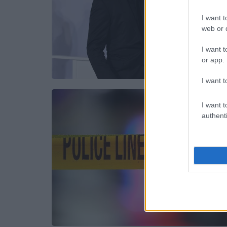
I want t
web or d
I want t
or app.
I want t
I want t
authenti