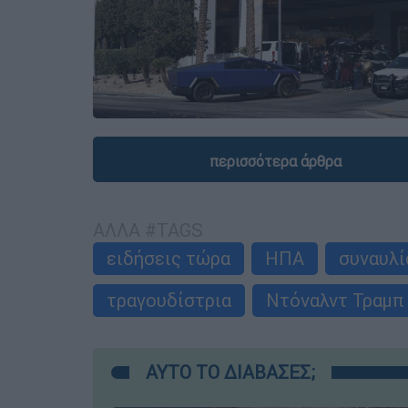
περισσότερα άρθρα
ΑΛΛΑ #TAGS
ειδήσεις τώρα
ΗΠΑ
συναυλί
τραγουδίστρια
Ντόναλντ Τραμπ
ΑΥΤΟ ΤΟ ΔΙΑΒΑΣΕΣ;