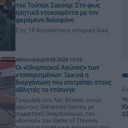
του Τούπακ Σακούρ: Στο φως
ηχητικά ντοκουμέντα με τον
φερόμενο δολοφόνο
Στις 10 Αυγούστου η ιστορική δίκη
Αθλητισμός
|
24.05.2026 15:04
Οι «Ολυμπιακοί Αγώνες» των
ντοπαρισμένων: Ξεκινά η
διοργάνωση που επιτρέπει στους
αθλητές το ντόπινγκ
Κε
Πρεμιέρα στο Λας Βέγκας στους
Κ
πρώτους Enhanced Games, με
συμμετοχή Ολυμπιονικών, του
0
«Βουνού» του Game of Thrones,
τεράστια έπαθλα και προτροπή στη