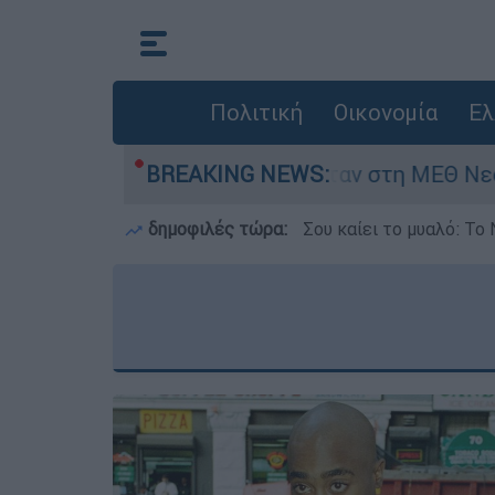
Πολιτική
Οικονομία
Ελ
μερών - Νοσηλευόταν στη ΜΕΘ Νεογνών
BREAKING NEWS:
M
δημοφιλές τώρα:
Σου καίει το μυαλό: Το 