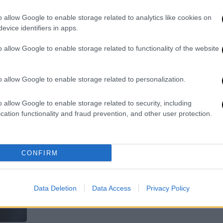
Βίντεο, τους δείχνει να
o allow Google to enable storage related to analytics like cookies on
διασκεδάζουν, χωρίς ωστόσο ν'
evice identifiers in apps.
ανταλλάσσουν τρυφερά βλέμματα ή
o allow Google to enable storage related to functionality of the website
χειρονομίες
o allow Google to enable storage related to personalization.
o allow Google to enable storage related to security, including
cation functionality and fraud prevention, and other user protection.
Κόσμος
|
09.06.2025 14:28
Δύο νεκροί μετά τους
πυροβολισμούς έξω από καζίνο
στο Λας Βέγκας
CONFIRM
Αιματηρό περιστατικό που σήμανε
συναγερμό στις Αρχές
Data Deletion
Data Access
Privacy Policy