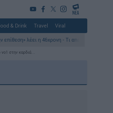
ood & Drink
Travel
Viral
ει η 46χρονη - Τι αποκάλυψε στους αστυνομικούς
 νο1 στην καρδιά...