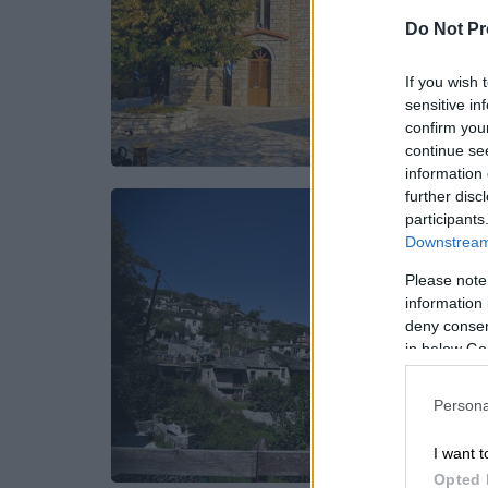
Do Not Pr
If you wish 
sensitive in
confirm you
continue se
information 
further disc
participants
Downstream 
Please note
information 
deny consent
in below Go
Persona
I want t
Opted 