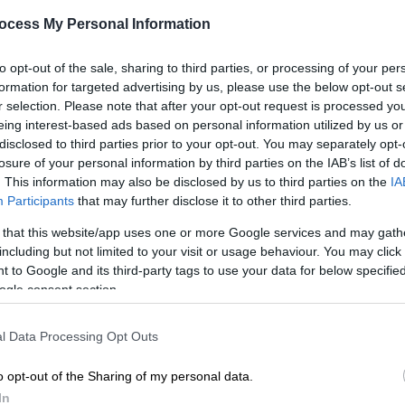
απόλυτη ξεκούραση και το καλό
ocess My Personal Information
φαγητό
Με
Είναι πανέμορφος με χιόνι και χωρίς
to opt-out of the sale, sharing to third parties, or processing of your per
Μ
formation for targeted advertising by us, please use the below opt-out s
r selection. Please note that after your opt-out request is processed y
0
eing interest-based ads based on personal information utilized by us or
disclosed to third parties prior to your opt-out. You may separately opt-
losure of your personal information by third parties on the IAB’s list of
Travel
|
07.01.2024 07:37
. This information may also be disclosed by us to third parties on the
IA
Αρίστη, ένα κουκλίστικο χωριό για
Participants
that may further disclose it to other third parties.
αξέχαστες χειμερινές διακοπές
ΑΠ
 that this website/app uses one or more Google services and may gath
στα υπέροχα Ζαγοροχώρια
Φ
including but not limited to your visit or usage behaviour. You may click 
Μ
Στις μέρες μας το χωριό, με μια
 to Google and its third-party tags to use your data for below specifi
τεράστια τουριστική ανάκαμψη,
ogle consent section.
αποτελεί ορμητήριο για όλους
αυτούς που αναζητούν την αρχοντιά
l Data Processing Opt Outs
Κε
και την ηρεμία στα υπέροχα βουνά
Κ
του Ζαγορίου
o opt-out of the Sharing of my personal data.
0
In