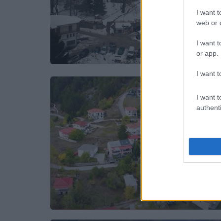
I want t
web or d
I want t
or app.
I want t
I want t
authenti