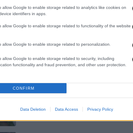
Οι Έλληνες επισκέπτες χαρίζουν
o allow Google to enable storage related to analytics like cookies on
πληρότητα 100% σε όλους σχεδόν
evice identifiers in apps.
τους ορεινούς προορισμούς με
ιδιαίτερη προτίμηση αυτούς που
o allow Google to enable storage related to functionality of the website
διαθέτουν θεματικά πάρκα
o allow Google to enable storage related to personalization.
Travel
|
16.02.2023 07:30
o allow Google to enable storage related to security, including
cation functionality and fraud prevention, and other user protection.
Μεσολούρι: Το μαγευτικό χωριό
των Γρεβενών με τους
επιβλητικούς καταρράκτες που
CONFIRM
απέχει λίγα λεπτά από το
χιονοδρομικό κέντρο Βασιλίτσας
Ο τέλειος χειμερινός προορισμός
Data Deletion
Data Access
Privacy Policy