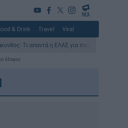
ood & Drink
Travel
Viral
ντά η ΕΛΑΣ για τους 8 βιασμούς τουριστριών - 
κό έδαφος
Ι