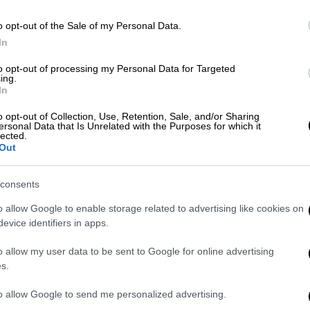
o opt-out of the Sale of my Personal Data.
Οικονομία
|
30.12.2023 14:25
In
Χειμερινές εξοχικές κατοικίες...
Δε
to opt-out of processing my Personal Data for Targeted
Δ
στα αζήτητα - Έχασαν τη μισή αξία
ing.
In
τους από το 2008
o opt-out of Collection, Use, Retention, Sale, and/or Sharing
Χειμερινές εξοχικές κατοικίες... στα
ersonal Data that Is Unrelated with the Purposes for which it
lected.
αζήτητα - Έχασαν τη μισή αξία τους
Out
από το 2008
ΑΠ
Ι
consents
χ
o allow Google to enable storage related to advertising like cookies on
7,
Travel
|
24.12.2023 10:17
evice identifiers in apps.
«Δεν πέφτει καρφίτσα» στους
o allow my user data to be sent to Google for online advertising
χειμερινούς προορισμούς: Οι
s.
κορυφαίες προτιμήσεις - Τι λένε
οι ξενοδόχοι
to allow Google to send me personalized advertising.