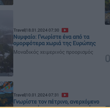
Travel
|
18.01.2024 07:30
Νυμφαίο: Γνωρίστε ένα από τα
ομορφότερα χωριά της Ευρώπης
Μοναδικός χειμερινός προορισμός
Travel
|
10.01.2024 07:31
Γνωρίστε τον πέτρινο, ανερχόμενο
προορισμό που πρωταγωνιστεί η