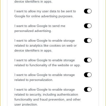
device identifiers in apps.
I want to allow my user data to be sent to
Google for online advertising purposes.
I want to allow Google to send me
personalized advertising.
I want to allow Google to enable storage
related to analytics like cookies on web or
device identifiers in apps.
I want to allow Google to enable storage
related to functionality of the website or app.
I want to allow Google to enable storage
related to personalization.
Ελλάδα
|
23.12.2021 14:30
Μπλακ άουτ στα αεροδρόμια την
I want to allow Google to enable storage
ερχόμενη Πέμπτη: Στάσης εργασίας των
related to security, including authentication
ελεγκτών
functionality and fraud prevention, and other
user protection.