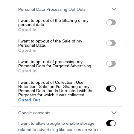
Please note that this website/app uses one or more Google
Personal Data Processing Opt Outs
services and may gather and store information including but
not limited to your visit or usage behaviour. You may click to
I want to opt-out of the Sharing of my
personal data.
grant or deny consent to Google and its third-party tags to
Opted In
use your data for below specified purposes in below Google
consent section.
I want to opt-out of the Sale of my
Personal Data.
Opted In
I want to opt-out of processing my
Personal Data for Targeted Advertising.
Opted In
I want to opt-out of Collection, Use,
Ελλάδα
|
13.01.2022 23:52
Retention, Sale, and/or Sharing of my
Personal Data that Is Unrelated with the
Προσλήψεις ελεγκτών εναέριας
Purposes for which it was collected.
κυκλοφορίας ανακοίνωσε το υπουργείο
Opted Out
Μεταφορών
Google consents
Το υπουργείο δεσμεύτηκε ότι προχωρεί
I want to allow Google to enable storage
στις προσλήψεις νέων ελεγκτών
related to advertising like cookies on web or