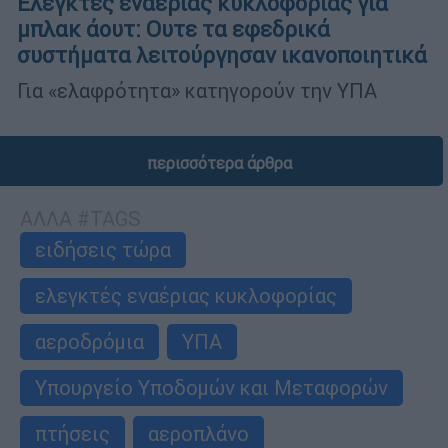
Ελεγκτές εναέριας κυκλοφορίας για
μπλακ άουτ: Ουτε τα εφεδρικά
συστήματα λειτούργησαν ικανοποιητικά
Για «ελαφρότητα» κατηγορούν την ΥΠΑ
περισσότερα άρθρα
ΑΛΛΑ #TAGS
ειδήσεις τώρα
ελεγκτές εναέριας κυκλοφορίας
αεροδρόμια
ΥΠΑ
Υπουργείο Υποδομών και Μεταφορών
πτήσεις
αεροπλάνο