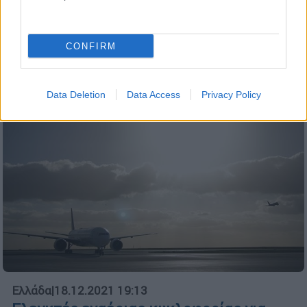
Τετράωρο μπλακ άουτ στα ελληνικά
αεροδρόμια, αλλά και καθυστερήσεις στις
πτήσεις
CONFIRM
Data Deletion
Data Access
Privacy Policy
Ελλάδα
|
18.12.2021 19:13