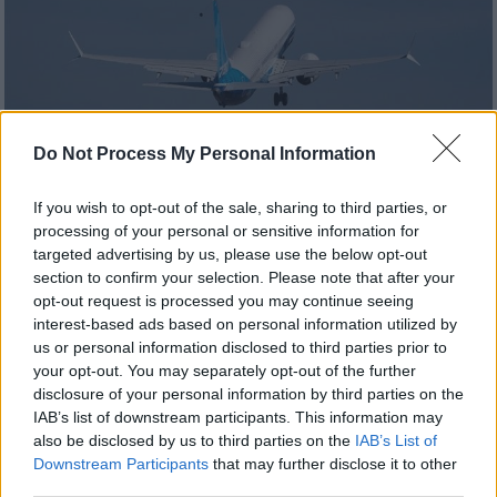
Do Not Process My Personal Information
If you wish to opt-out of the sale, sharing to third parties, or
Κόσμος
|
30.05.2022 10:17
processing of your personal or sensitive information for
Πιλότοι «κοιμήθηκαν εν ώρα πτήσης»:
targeted advertising by us, please use the below opt-out
Δεν απαντούσαν στον πύργο ελέγχου επί
section to confirm your selection. Please note that after your
opt-out request is processed you may continue seeing
10 λεπτά
interest-based ads based on personal information utilized by
Η εξέλιξη έφερε την κινητοποίηση δύο
us or personal information disclosed to third parties prior to
γαλλικών μαχητικών υπό τον φόβο
your opt-out. You may separately opt-out of the further
disclosure of your personal information by third parties on the
τρομοκρατικής ενέργειας
IAB’s list of downstream participants. This information may
also be disclosed by us to third parties on the
IAB’s List of
Downstream Participants
that may further disclose it to other
third parties.