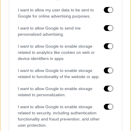
I want to allow my user data to be sent to
Google for online advertising purposes.
I want to allow Google to send me
personalized advertising.
I want to allow Google to enable storage
related to analytics like cookies on web or
device identifiers in apps.
I want to allow Google to enable storage
related to functionality of the website or app.
Ελλάδα
|
11.01.2023 10:19
I want to allow Google to enable storage
Θεσσαλονίκη: Εξαφανίστηκαν δύο
related to personalization.
ανήλικα κορίτσια από δομή φιλοξενίας
στο Πανόραμα - Εκδόθηκαν Missing Alert
I want to allow Google to enable storage
related to security, including authentication
«Το Χαμόγελο του Παιδιού» ενημερώθηκε
functionality and fraud prevention, and other
και προχώρησε στη δημοσιοποίηση των
user protection.
στοιχείων τους