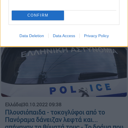
CONFIRM
Data Deletion
Data Access
Privacy Policy
Ελλάδα
|
30.10.2022 09:38
Πλουσιόπαιδα - τοκογλύφοι από το
Πανόραμα δάνειζαν λεφτά και...
απήγαγαν τα θύματά τους - Το δράμα που