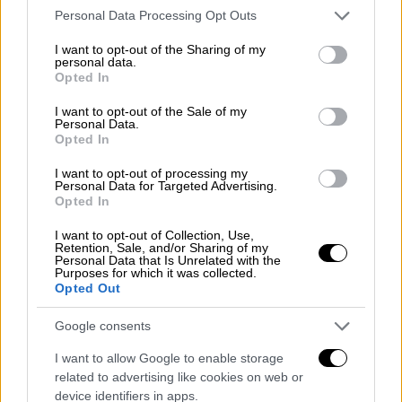
Please note that this website/app uses one or more Google
Personal Data Processing Opt Outs
services and may gather and store information including but
not limited to your visit or usage behaviour. You may click to
I want to opt-out of the Sharing of my
personal data.
grant or deny consent to Google and its third-party tags to
Opted In
use your data for below specified purposes in below Google
consent section.
I want to opt-out of the Sale of my
Personal Data.
Opted In
I want to opt-out of processing my
Personal Data for Targeted Advertising.
Opted In
Viral
|
15.05.2023 16:39
I want to opt-out of Collection, Use,
Σε γαλατικό χωριό μετατράπηκε η
Retention, Sale, and/or Sharing of my
Personal Data that Is Unrelated with the
Θεσσαλονίκη: Αγριογούρουνα έκαναν τις
Purposes for which it was collected.
Opted Out
βόλτες τους στο Πανόραμα
Η έκκληση των Αρχών προς τους πολίτες
Google consents
I want to allow Google to enable storage
related to advertising like cookies on web or
device identifiers in apps.