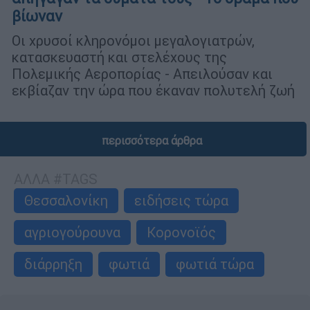
βίωναν
Οι χρυσοί κληρονόμοι μεγαλογιατρών,
κατασκευαστή και στελέχους της
Πολεμικής Αεροπορίας - Απειλούσαν και
εκβίαζαν την ώρα που έκαναν πολυτελή ζωή
περισσότερα άρθρα
ΑΛΛΑ #TAGS
Θεσσαλονίκη
ειδήσεις τώρα
αγριογούρουνα
Κορονοϊός
διάρρηξη
φωτιά
φωτιά τώρα