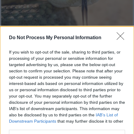
Do Not Process My Personal Information
Ελλάδα
|
31.05.2023 10:33
Θεσσαλονίκη: Οχιά «εισέβαλε» σε σπίτι
If you wish to opt-out of the sale, sharing to third parties, or
στο Πανόραμα - Απομακρύνθηκε από
processing of your personal or sensitive information for
εθελοντές
targeted advertising by us, please use the below opt-out
section to confirm your selection. Please note that after your
Η οχιά βρέθηκε σε αυλή σπιτιού ενώ οι
opt-out request is processed you may continue seeing
ιδιοκτήτες κάλεσαν αμέσως την αστυνομία,
interest-based ads based on personal information utilized by
η οποία ειδοποίησε την Ομάδα Διάσωσης
us or personal information disclosed to third parties prior to
your opt-out. You may separately opt-out of the further
και Υπεράσπισης Ζώων.
disclosure of your personal information by third parties on the
IAB’s list of downstream participants. This information may
also be disclosed by us to third parties on the
IAB’s List of
Downstream Participants
that may further disclose it to other
third parties.