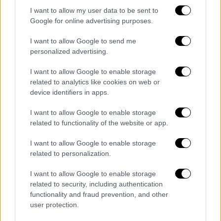
Αρμένιοι
I want to allow my user data to be sent to
Google for online advertising purposes.
Πανηγυρισμοί στους δρόμους του Μπακού
από χιλιάδες Αζέρους - «Λένε ψέματα» είναι
I want to allow Google to send me
η απάντηση της Αρμενίας
personalized advertising.
ΑΛΛΑ #TAGS
I want to allow Google to enable storage
Αζερμπαϊτζάν
ειδήσεις τώρα
related to analytics like cookies on web or
device identifiers in apps.
ειδήσεις
Ρωσία
I want to allow Google to enable storage
related to functionality of the website or app.
Βλαντίμιρ Πούτιν
Τζορτζ Σόρος
I want to allow Google to enable storage
Καλύβια
related to personalization.
I want to allow Google to enable storage
related to security, including authentication
functionality and fraud prevention, and other
user protection.