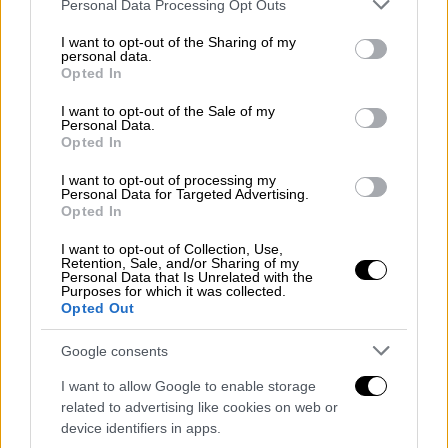
Please note that this website/app uses one or more Google
Personal Data Processing Opt Outs
είναι “αγωγός αξιών”
services and may gather and store information including but
not limited to your visit or usage behaviour. You may click to
I want to opt-out of the Sharing of my
personal data.
grant or deny consent to Google and its third-party tags to
Opted In
use your data for below specified purposes in below Google
consent section.
I want to opt-out of the Sale of my
Personal Data.
Opted In
I want to opt-out of processing my
Personal Data for Targeted Advertising.
Opted In
I want to opt-out of Collection, Use,
Retention, Sale, and/or Sharing of my
Personal Data that Is Unrelated with the
Purposes for which it was collected.
Opted Out
Google consents
Κόσμος
|
09.11.2020 11:01
Ναγκόρνο Καραμπάχ: Αλίγιεφ,
I want to allow Google to enable storage
Τσαβούσογλου πανηγυρίζουν την
related to advertising like cookies on web or
device identifiers in apps.
κατάληψη της Σούσα - Πώς απαντούν οι