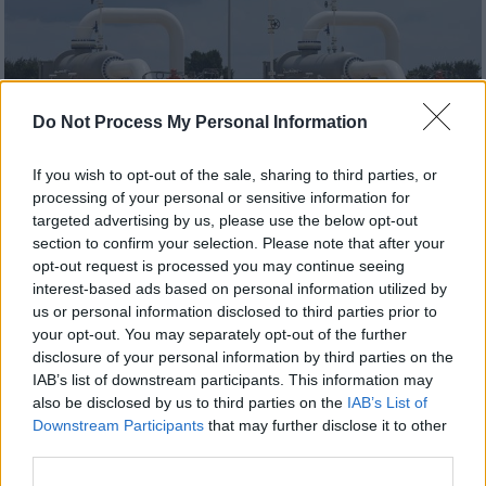
Do Not Process My Personal Information
Απόψεις
|
12.08.2022 16:00
«Αγωγός αξιών» και οι διώξεις κατά
If you wish to opt-out of the sale, sharing to third parties, or
Αζέρων δημοσιογράφων που
processing of your personal or sensitive information for
συνεχίζονται αμείωτες
targeted advertising by us, please use the below opt-out
section to confirm your selection. Please note that after your
Ενα βασικό κριτήριο δημοκρατίας και
opt-out request is processed you may continue seeing
πίστης σε βασικές αρχές δικαίου, είναι η
interest-based ads based on personal information utilized by
στάση απέναντι στην ελευθεροτυπία και
us or personal information disclosed to third parties prior to
your opt-out. You may separately opt-out of the further
τους ανθρώπους που γράφουν διαφορετικές
disclosure of your personal information by third parties on the
απόψεις στα ΜΜΕ, από τις κρατούσες… Υπό
IAB’s list of downstream participants. This information may
αυτό το πρίσμα, ο αγωγός που φέρνει το
also be disclosed by us to third parties on the
IAB’s List of
αζέρικο φυσικό αέριο, είναι μία σωστή
Downstream Participants
that may further disclose it to other
γεωστρατηγικά και οικονομικά επιλογή για
third parties.
την Ελλάδα, αλλά απέχει πολύ από το να