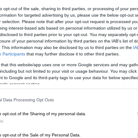
Ενισχύει την αρχηγική ομάδα του
to opt-out of the sale, sharing to third parties, or processing of your per
Δικεφάλου ο Αμπελ Φερέιρα με δύο
formation for targeted advertising by us, please use the below opt-out s
Ώρ
παίκτες που έχουν κομβικό ρόλο
r selection. Please note that after your opt-out request is processed y
Ώ
eing interest-based ads based on personal information utilized by us or
disclosed to third parties prior to your opt-out. You may separately opt-
losure of your personal information by third parties on the IAB’s list of
. This information may also be disclosed by us to third parties on the
IA
Αθλητισμός
|
02.08.2020 19:49
Participants
that may further disclose it to other third parties.
PAOK TV: Απίθανο trailer με Μάτος
 that this website/app uses one or more Google services and may gath
ενόψει της νέας σεζόν!
including but not limited to your visit or usage behaviour. You may click 
 to Google and its third-party tags to use your data for below specifi
Ο άσος του ΠΑΟΚ εξαφανίζεται από
ogle consent section.
το γήπεδο και «σκάει» πάνω σε έναν
καναπέ για να πανηγυρίσει μαζί με
l Data Processing Opt Outs
τους φίλους του Δικεφάλου που
παρακολουθούν PAOK TV
o opt-out of the Sharing of my personal data.
In
Αθλητισμός
|
24.09.2019 10:38
o opt-out of the Sale of my Personal Data.