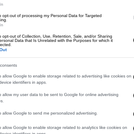
ΠΑΟΚ: Τα δύο ρεκόρ του
In
σπουδαίου Λέο Μάτος
to opt-out of processing my Personal Data for Targeted
ing.
Ο ΠΑΟΚ δεν χάνει όταν ο Μάτος
In
σκοράρει και δεν έχει χάσει όταν ο
Βραζιλιάνος είχε απουσιάσει σε
o opt-out of Collection, Use, Retention, Sale, and/or Sharing
ersonal Data that Is Unrelated with the Purposes for which it
αγώνα πρωταθλήματος
lected.
Out
consents
Αθλητισμός
|
23.08.2019 18:18
o allow Google to enable storage related to advertising like cookies on
Λέο Μάτος: «Το γκολ στο φινάλε
evice identifiers in apps.
χαλάει την όλη εικόνα, εμείς θα
περάσουμε»
o allow my user data to be sent to Google for online advertising
s.
Ο Βραζιλιάνος ακραίος, που θα
απουσιάσει από την ρεβάνς με την
to allow Google to send me personalized advertising.
Σλόβαν Μπρατισλάβας, είναι
αισιόδοξος πως ο «Δικέφαλος του
o allow Google to enable storage related to analytics like cookies on
Βορρά» θα ανατρέψει την ήττα του
evice identifiers in apps.