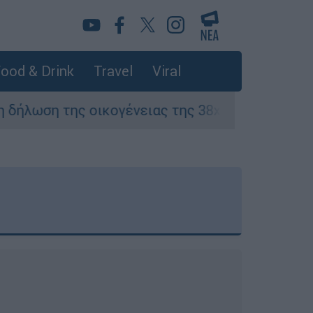
ood & Drink
Travel
Viral
κογένειας της 38χρονης Βρετανίδας που δολοφ