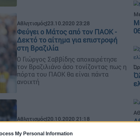
Με
Μ
Αθλητισμός
|
23.10.2020 23:28
0
Φεύγει ο Μάτος από τον ΠΑΟΚ -
Δεκτό το αίτημα για επιστροφή
στη Βραζιλία
O Γιώργος Σαββίδης αποχαιρέτησε
τον Βραζιλιάνο άσο τονίζοντας πως η
Ώρ
πόρτα του ΠΑΟΚ θα είναι πάντα
Ό
ανοιχτή
ε
ΑΘ
Αθλητισμός
|
20.10.2020 21:18
Α
Ελ Καντουρί και Γιαννούλης στην
0
ocess My Personal Information
πεντάδα των αρχηγών του ΠΑΟΚ