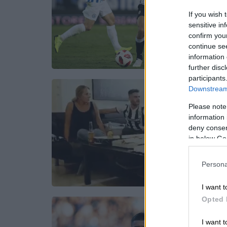
If you wish 
sensitive in
confirm you
continue se
information 
further disc
participants
Downstream 
Please note
information 
deny consent
in below Go
Persona
I want t
Opted 
I want t