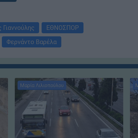
 Γιαννούλης
ΕΘΝΟΣΠΟΡ
Φερνάντο Βαρέλα
Μαρία Λιλιοπούλου
Μ