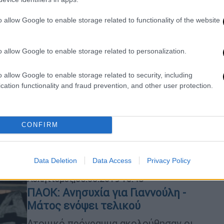
πρώτου αγώνα
o allow Google to enable storage related to functionality of the website
o allow Google to enable storage related to personalization.
Αθλητισμός
|
07.05.2019 19:56
ΠΑΟΚ: «Ανακούφιση» με Γιαννούλη
o allow Google to enable storage related to security, including
- Μάτος
cation functionality and fraud prevention, and other user protection.
Αμφότεροι προπονήθηκαν και
τέθηκαν στη διάθεση του Ραζβάν
Λουτσέσκου ενόψει τελικού
CONFIRM
Data Deletion
Data Access
Privacy Policy
Αθλητισμός
|
06.05.2019 15:48
ΠΑΟΚ: Ανησυχία για Γιαννούλη -
Μάτος ενόψει τελικού
Ατομικό πρόγραμμα ακολούθησαν οι