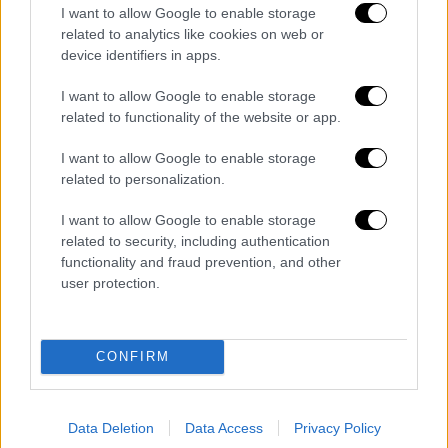
I want to allow Google to enable storage
related to analytics like cookies on web or
device identifiers in apps.
I want to allow Google to enable storage
related to functionality of the website or app.
I want to allow Google to enable storage
related to personalization.
I want to allow Google to enable storage
related to security, including authentication
functionality and fraud prevention, and other
user protection.
Κόσμος
|
20.08.2022 09:15
Τεράστιο καλαμάρι ξεβράστηκε σε
παραλία του Κέιπ Τάουν - Δείτε
CONFIRM
εντυπωσιακές εικόνες
Ο Tim Dee, ο οποίος εντόπισε νεκρό το
μυστηριώδες πλάσμα μοιράστηκε
Data Deletion
Data Access
Privacy Policy