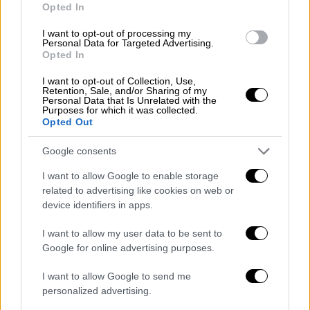
Opted In
I want to opt-out of processing my
Personal Data for Targeted Advertising.
Opted In
I want to opt-out of Collection, Use,
Retention, Sale, and/or Sharing of my
Viral
|
19.01.2023 19:00
Personal Data that Is Unrelated with the
Purposes for which it was collected.
Εντυπωσιακό βίντεο: Δύτες
Opted Out
κατέγραψαν τεράστιο καλαμάρι στην
Ιαπωνία
Google consents
Ο Γιοσούκε Τανάκα και η σύζυγός του Μίκι,
I want to allow Google to enable storage
εκπαιδευτές καταδύσεων στην Τογιούκα
related to advertising like cookies on web or
ενημερώθηκαν για το τεράστιο καλαμάρι
device identifiers in apps.
από έναν ένα ψαρά και αποφάσισαν να βγουν
I want to allow my user data to be sent to
στα ανοιχτά με το σκάφος τους για να το
Google for online advertising purposes.
βρουν
I want to allow Google to send me
personalized advertising.