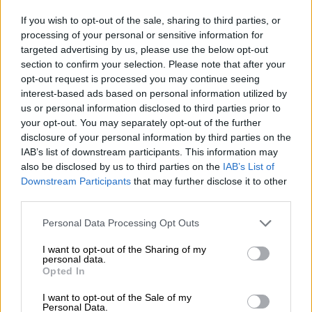
If you wish to opt-out of the sale, sharing to third parties, or
processing of your personal or sensitive information for
targeted advertising by us, please use the below opt-out
Συνταγές
|
19.05.2023 07:48
section to confirm your selection. Please note that after your
Γεύση θάλασσας - Καλαμαράκια ψητά με
opt-out request is processed you may continue seeing
σάλτσα άνηθου
interest-based ads based on personal information utilized by
us or personal information disclosed to third parties prior to
Λευκό κρασί, τσίπουρο ή ουζάκι, όλα
your opt-out. You may separately opt-out of the further
ταιριάζουν στο νόστιμο αυτό θαλασσινό
disclosure of your personal information by third parties on the
μεζέ.
IAB’s list of downstream participants. This information may
also be disclosed by us to third parties on the
IAB’s List of
Downstream Participants
that may further disclose it to other
third parties.
Please note that this website/app uses one or more Google
Personal Data Processing Opt Outs
services and may gather and store information including but
not limited to your visit or usage behaviour. You may click to
I want to opt-out of the Sharing of my
personal data.
grant or deny consent to Google and its third-party tags to
Opted In
use your data for below specified purposes in below Google
consent section.
I want to opt-out of the Sale of my
Personal Data.