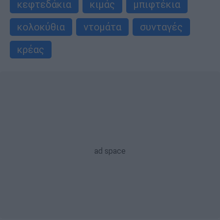
κεφτεδάκια
κιμάς
μπιφτέκια
κολοκύθια
ντομάτα
συνταγές
κρέας