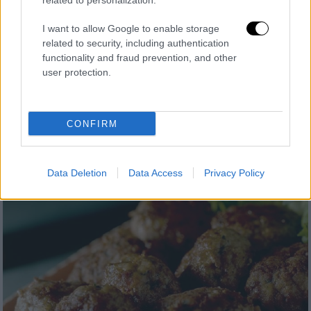
related to personalization.
Εταιρεία λανσάρει κεφτεδάκια από...
μαμούθ - «Δεν ξέρουμε πώς θα
I want to allow Google to enable storage
αντιδράσει το ανοσοποιητικό μας»
related to security, including authentication
functionality and fraud prevention, and other
Κεφτεδάκι... από μαμούθ. Όχι δεν είναι
user protection.
πλάκα
CONFIRM
Data Deletion
Data Access
Privacy Policy