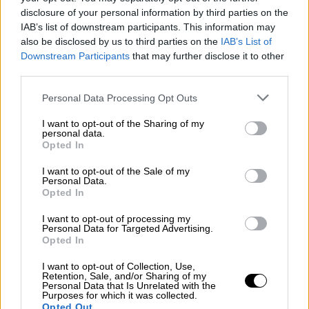
disclosure of your personal information by third parties on the
IAB’s list of downstream participants. This information may
also be disclosed by us to third parties on the
IAB’s List of
Downstream Participants
that may further disclose it to other
third parties.
Please note that this website/app uses one or more Google
Personal Data Processing Opt Outs
services and may gather and store information including but
not limited to your visit or usage behaviour. You may click to
I want to opt-out of the Sharing of my
personal data.
grant or deny consent to Google and its third-party tags to
Opted In
use your data for below specified purposes in below Google
consent section.
I want to opt-out of the Sale of my
Personal Data.
Opted In
I want to opt-out of processing my
Personal Data for Targeted Advertising.
Συνταγές
|
18.07.2023 12:20
Opted In
Αγαπημένο ορεκτικό ή κυρίως πιάτο -
I want to opt-out of Collection, Use,
Κολοκυθοκεφτέδες με κεφαλοτύρι
Retention, Sale, and/or Sharing of my
Personal Data that Is Unrelated with the
Purposes for which it was collected.
Αξιοποιώντας τα γλυκά, καλοκαιρινά
Opted Out