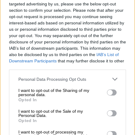
targeted advertising by us, please use the below opt-out
section to confirm your selection. Please note that after your
opt-out request is processed you may continue seeing
interest-based ads based on personal information utilized by
us or personal information disclosed to third parties prior to
your opt-out. You may separately opt-out of the further
disclosure of your personal information by third parties on the
IAB’s list of downstream participants. This information may
also be disclosed by us to third parties on the
IAB’s List of
Downstream Participants
that may further disclose it to other
third parties.
Please note that this website/app uses one or more Google
Personal Data Processing Opt Outs
services and may gather and store information including but
not limited to your visit or usage behaviour. You may click to
I want to opt-out of the Sharing of my
personal data.
grant or deny consent to Google and its third-party tags to
Opted In
Ελλάδα
|
03.09.2020 14:36
use your data for below specified purposes in below Google
Δίκη Γιάννη Μακρή: Οι κατηγορούμενοι
consent section.
I want to opt-out of the Sale of my
Personal Data.
αρνούνται τη δολοφονία - Την Τρίτη η
Opted In
πρόταση του εισαγγελέα
I want to opt-out of processing my