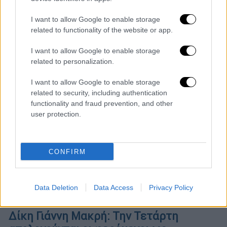
«Δεν έχουμε καμία σχέση με το έγκλημα,
ούτε εγώ, ούτε ο αδελφός μου, παρακαλώ
I want to allow Google to enable storage
πιστέψτε με» είπε ο φερόμενος ως
related to functionality of the website or app.
εκτελεστής του επιχειρηματία Γιάννη
Μακρή στην έναρξη της απολογίας του
I want to allow Google to enable storage
related to personalization.
I want to allow Google to enable storage
related to security, including authentication
functionality and fraud prevention, and other
user protection.
CONFIRM
Data Deletion
Data Access
Privacy Policy
Ελλάδα
|
01.09.2020 18:19
Δίκη Γιάννη Μακρή: Την Τετάρτη