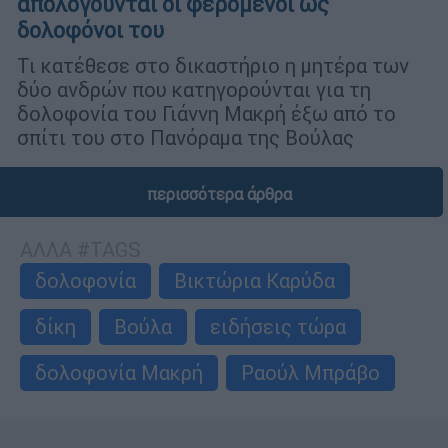
απολογούνται οι φερόμενοι ως
δολοφόνοι του
Τι κατέθεσε στο δικαστήριο η μητέρα των
δύο ανδρών που κατηγορούνται για τη
δολοφονία του Γιάννη Μακρή έξω από το
σπίτι του στο Πανόραμα της Βούλας
περισσότερα άρθρα
ΑΛΛΑ #TAGS
δολοφονία
Βικτώρια Καρύδα
δίκη
Βούλα
ειδήσεις τώρα
δολοφονία Μακρή
Ραούλ Μπράβο