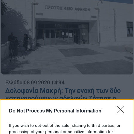
Ελλάδα
|
08.09.2020 14:34
Δολοφονία Μακρή: Την ενοχή των δύο
κατηγορούμενων αδελφών ζήτησε ο
εισαγγελέας
Do Not Process My Personal Information
«Καταπέλτης» ο εισαγγελέας της δίκης για
τους κατηγορουμένους της δολοφονίας
If you wish to opt-out of the sale, sharing to third parties, or
Μακρή
processing of your personal or sensitive information for