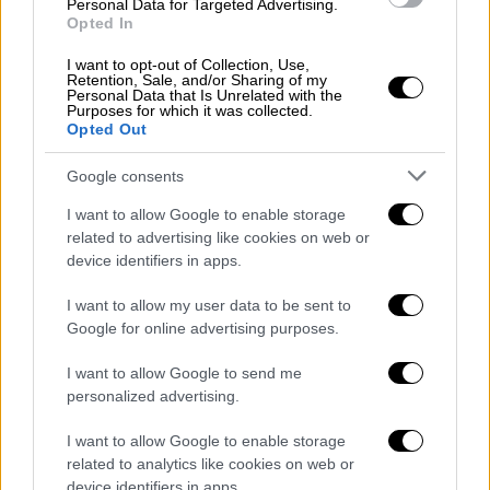
«Λυπάμαι για την απώλειά σας» είπε στη Β.
Personal Data for Targeted Advertising.
Opted In
Καρύδα ο κατηγορούμενος
I want to opt-out of Collection, Use,
Retention, Sale, and/or Sharing of my
Personal Data that Is Unrelated with the
Purposes for which it was collected.
Opted Out
Google consents
I want to allow Google to enable storage
related to advertising like cookies on web or
device identifiers in apps.
I want to allow my user data to be sent to
Google for online advertising purposes.
Ελλάδα
|
02.09.2020 19:26
I want to allow Google to send me
Δίκη Γιάννη Μακρή: Αρνούνται τη
personalized advertising.
δολοφονία οι κατηγορούμενοι - Ο
I want to allow Google to enable storage
διάλογος με τη Βικτώρια Καρύδα
related to analytics like cookies on web or
device identifiers in apps.