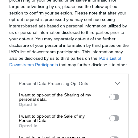
processing of your personal or sensitive information for
targeted advertising by us, please use the below opt-out
section to confirm your selection. Please note that after your
Σινεμά
|
18.08.2022 12:42
opt-out request is processed you may continue seeing
interest-based ads based on personal information utilized by
Wednesday: Κυκλοφόρησε το τρέιλερ
us or personal information disclosed to third parties prior to
της νέας σειράς του Τιμ Μπάρτον -
your opt-out. You may separately opt-out of the further
Πρωταγωνιστεί η Κάθριν Ζέτα Τζόουνς
disclosure of your personal information by third parties on the
IAB’s list of downstream participants. This information may
Η νέα σειρά θα προβληθεί στο Netflix και θ'
also be disclosed by us to third parties on the
IAB’s List of
αποτελείται από 8 επεισόδια
Downstream Participants
that may further disclose it to other
third parties.
Please note that this website/app uses one or more Google
Personal Data Processing Opt Outs
services and may gather and store information including but
not limited to your visit or usage behaviour. You may click to
I want to opt-out of the Sharing of my
personal data.
grant or deny consent to Google and its third-party tags to
Opted In
use your data for below specified purposes in below Google
consent section.
I want to opt-out of the Sale of my
Personal Data.
Opted In
I want to opt-out of processing my