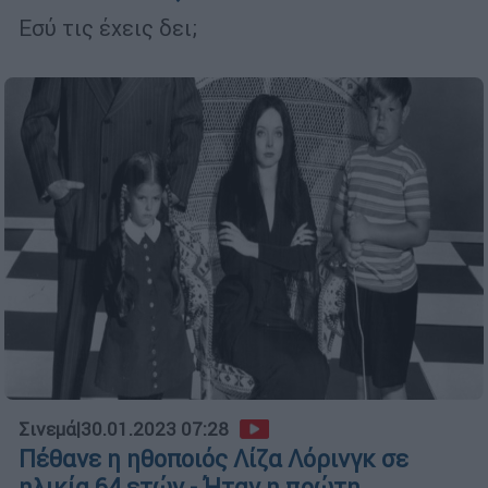
Εσύ τις έχεις δει;
Σινεμά
|
30.01.2023 07:28
Πέθανε η ηθοποιός Λίζα Λόρινγκ σε
ηλικία 64 ετών - Ήταν η πρώτη