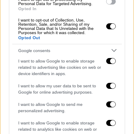
Personal Data for Targeted Advertising.
Opted In
Σινεμά
|
19.10.2021 13:53
I want to opt-out of Collection, Use,
Retention, Sale, and/or Sharing of my
Η οικογένεια Άνταμς επανέρχεται με
Personal Data that Is Unrelated with the
Purposes for which it was collected.
την πιο ευρηματική και αστεία
Opted Out
περιπέτεια που έζησε ποτέ
Google consents
Η αγαπημένη, αλλόκοτη φαμίλια επιστρέφει
με τη συνέχεια κινουμένων σχεδίων «Η
I want to allow Google to enable storage
Οικογένεια Άνταμς 2». Από 28 Οκτωβρίου
related to advertising like cookies on web or
device identifiers in apps.
στους κινηματογράφους
I want to allow my user data to be sent to
ΑΛΛΑ #TAGS
Google for online advertising purposes.
ειδήσεις τώρα
Netflix
I want to allow Google to send me
Νίκος Μουτσινάς
Τιμ Μπάρτον
personalized advertising.
I want to allow Google to enable storage
Μαρία Σολωμού
Halloween
related to analytics like cookies on web or