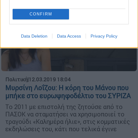
CONFIRM
Data Deletion
Data Access
Privacy Policy
Πολιτική
|
12.03.2019 18:04
Μυρσίνη Λοΐζου: Η κόρη του Μάνου που
μπήκε στο ευρωψηφοδέλτιο του ΣΥΡΙΖΑ
Το 2011 με επιστολή της ζητούσε από το
ΠΑΣΟΚ να σταματήσει να χρησιμοποιεί το
τραγούδι «Καλημέρα ήλιε», στις κομματικές
εκδηλώσεις του, κάτι που τελικά έγινε