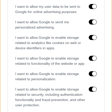
I want to allow my user data to be sent to
Google for online advertising purposes.
I want to allow Google to send me
personalized advertising.
I want to allow Google to enable storage
related to analytics like cookies on web or
device identifiers in apps.
I want to allow Google to enable storage
related to functionality of the website or app.
I want to allow Google to enable storage
related to personalization.
Πολιτική
|
07.05.2019 17:15
I want to allow Google to enable storage
Ρεκόρ υποψηφίων στην Αττική
related to security, including authentication
functionality and fraud prevention, and other
450 συνδυασµοί στους 66 δήµους και την
user protection.
Περιφέρεια Αττικής