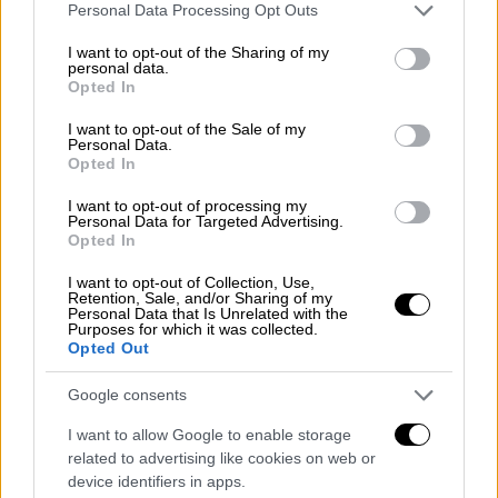
Please note that this website/app uses one or more Google
Personal Data Processing Opt Outs
services and may gather and store information including but
not limited to your visit or usage behaviour. You may click to
I want to opt-out of the Sharing of my
personal data.
grant or deny consent to Google and its third-party tags to
Opted In
use your data for below specified purposes in below Google
consent section.
I want to opt-out of the Sale of my
Personal Data.
Opted In
I want to opt-out of processing my
Personal Data for Targeted Advertising.
Opted In
I want to opt-out of Collection, Use,
Retention, Sale, and/or Sharing of my
Personal Data that Is Unrelated with the
Purposes for which it was collected.
Lifestyle
|
03.09.2019 23:11
Opted Out
Πέθανε διαγωνιζόμενη γνωστού talent
Google consents
show σε τροχαίο (vid)
I want to allow Google to enable storage
Η οικογένεια της τραγουδίστριας πιστεύει
related to advertising like cookies on web or
ότι πιθανώς ένα ελάφι προκάλεσε το
device identifiers in apps.
τραγικό δυστύχημα