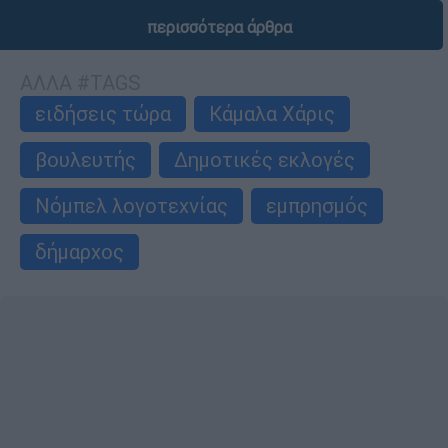
περισσότερα άρθρα
ΑΛΛΑ #TAGS
ειδήσεις τώρα
Κάμαλα Χάρις
βουλευτής
Δημοτικές εκλογές
Νόμπελ λογοτεχνίας
εμπρησμός
δήμαρχος