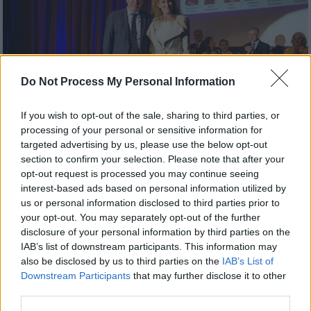
Do Not Process My Personal Information
If you wish to opt-out of the sale, sharing to third parties, or
processing of your personal or sensitive information for
targeted advertising by us, please use the below opt-out
section to confirm your selection. Please note that after your
opt-out request is processed you may continue seeing
Ελλάδα
|
01.11.2019 13:02
interest-based ads based on personal information utilized by
us or personal information disclosed to third parties prior to
Έβρος: «Μπλόκο» μεταναστών σε
your opt-out. You may separately opt-out of the further
υποψήφια περιφερειακή σύμβουλο
disclosure of your personal information by third parties on the
IAB’s list of downstream participants. This information may
Η νεαρή εκπαιδευτικός, ενώ οδηγούσε προς
also be disclosed by us to third parties on the
IAB’s List of
το σχολείο όπου διδάσκει, είδε μια ομάδα
Downstream Participants
that may further disclose it to other
20-30 ατόμων να της φράζουν τον δρόμο
third parties.