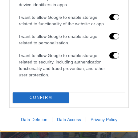
device identifiers in apps.
Κόσμος
|
20.01.2025 09:10
ΗΠΑ: Ο Τραμπ πετάει κάτω τα πράγματα
I want to allow Google to enable storage
related to functionality of the website or app.
του Μπάιντεν - Το σκίτσο του «Time»
Ένα πρωτοσέλιδα που «διχάζει» το
I want to allow Google to enable storage
related to personalization.
διαδίκτυο από την πρώτη στιγμή
I want to allow Google to enable storage
related to security, including authentication
functionality and fraud prevention, and other
user protection.
CONFIRM
Data Deletion
Data Access
Privacy Policy