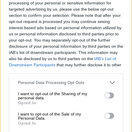
μεταξύ των οποίων μία σ' έναν βατήρα
processing of your personal or sensitive information for
πισίνας, όπου φορά μόνο μια μίνι φούστα με
targeted advertising by us, please use the below opt-out
φτερά και σατέν γάντια
section to confirm your selection. Please note that after your
opt-out request is processed you may continue seeing
interest-based ads based on personal information utilized by
us or personal information disclosed to third parties prior to
your opt-out. You may separately opt-out of the further
disclosure of your personal information by third parties on the
IAB’s list of downstream participants. This information may
also be disclosed by us to third parties on the
IAB’s List of
Downstream Participants
that may further disclose it to other
third parties.
Please note that this website/app uses one or more Google
Personal Data Processing Opt Outs
services and may gather and store information including but
not limited to your visit or usage behaviour. You may click to
I want to opt-out of the Sharing of my
personal data.
grant or deny consent to Google and its third-party tags to
Opted In
use your data for below specified purposes in below Google
consent section.
I want to opt-out of the Sale of my
Personal Data.
Opted In
Κόσμος
|
24.01.2025 22:19