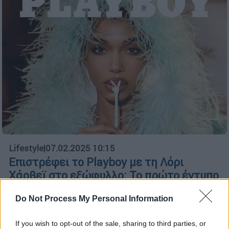
Lifestyle
|
07.02.2025 10:15
Επιστρέφει το Playboy με τη Λόρι
Χάρβεϊ στο εξώφυλλο: Το πρώτο έντυπο
τεύχος μετά από πέντε χρόνια
Do Not Process My Personal Information
Στις σελίδες του περιοδικού, η Λόρι Χάρβεϊ
φωτογραφίζεται σε εντυπωσιακές πόζες,
If you wish to opt-out of the sale, sharing to third parties, or