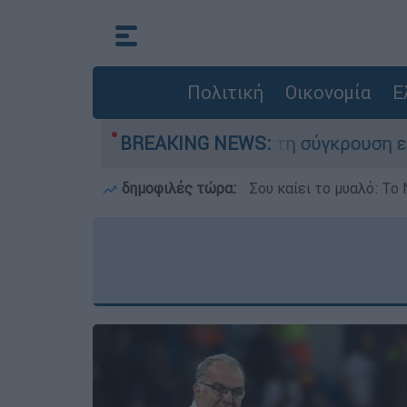
Πολιτική
Οικονομία
Ε
ο που έχασε τη ζωή του στη σύγκρουση ελικοπτ
BREAKING NEWS:
δημοφιλές τώρα:
Σου καίει το μυαλό: Το 