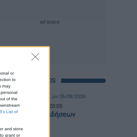
sonal or
POPULAR VIDEOS
ection to
ou may
 personal
out of the
ντρικό...
|
06.08.2026 20:05
 downstream
B’s List of
εντρικό δελτίο ειδήσεων
6/08/2026
er and store
to grant or