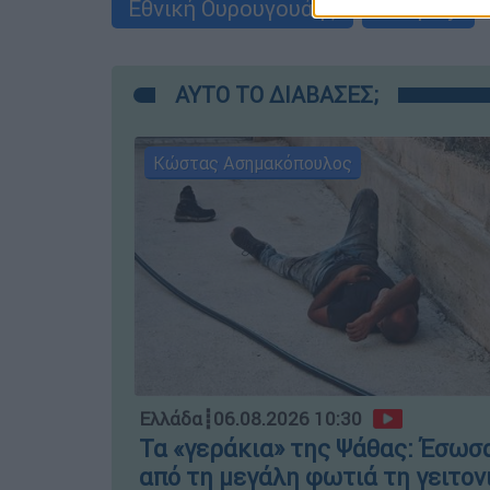
Εθνική Ουρουγουάης
fair play
ΑΥΤΟ ΤΟ ΔΙΑΒΑΣΕΣ;
Κώστας Ασημακόπουλος
Ελλάδα
┋
06.08.2026 10:30
Τα «γεράκια» της Ψάθας: Έσωσ
από τη μεγάλη φωτιά τη γειτον