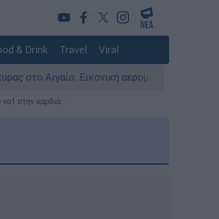
od & Drink
Travel
Viral
Αιγαίο: Εικονική αερομαχία ανάμεσα σε ελληνικ
 νο1 στην καρδιά...