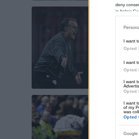
deny consent
in below Go
Persona
I want t
Opted 
I want t
Opted 
I want 
Advertis
Opted 
I want t
of my P
was col
Opted 
Google 