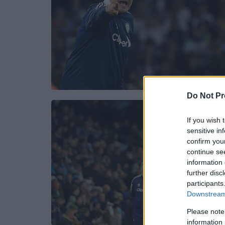
Do Not Pr
If you wish 
sensitive in
confirm you
continue se
information 
further disc
participants
Downstream 
Please note
information 