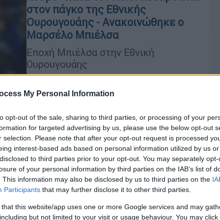
στον πάγκο της Εθνικής
Ουρουγουάης - Ανακοινώθηκε ο
Μαρσέλο Μπιέλσα
Εποχή Μπιέλσα στην Εθνική
Ουρουγουάης
ocess My Personal Information
Αθλητισμός
|
27.02.2022 15:53
to opt-out of the sale, sharing to third parties, or processing of your per
Premier League: Απολύθηκε ο
formation for targeted advertising by us, please use the below opt-out s
r selection. Please note that after your opt-out request is processed y
Μαρτσέλο Μπιέλσα από τη Λιντς
eing interest-based ads based on personal information utilized by us or
Παρελθόν αποτελεί από την τεχνική
disclosed to third parties prior to your opt-out. You may separately opt-
ηγεσία της Λιντς ο Μαρτσέλο
Κε
losure of your personal information by third parties on the IAB’s list of
. This information may also be disclosed by us to third parties on the
IA
Μπιέλσα έπειτα από θετική παρουσία
Κ
Participants
that may further disclose it to other third parties.
τρεισήμισι ετών.
0
 that this website/app uses one or more Google services and may gath
including but not limited to your visit or usage behaviour. You may click 