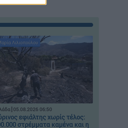
αρία Λιλιοπούλου
Μαρία Λιλι
Ελλάδα
┋
04.
λάδα
┋
05.08.2026 06:50
Μπλόκο σ
ρινος εφιάλτης χωρίς τέλος:
ΣΤΑΣΥ γι
0.000 στρέμματα καμένα και η