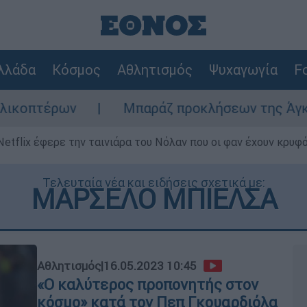
λλάδα
Κόσμος
Αθλητισμός
Ψυχαγωγία
Fo
έρων
Μπαράζ προκλήσεων της Άγκυρας στο 
Netflix έφερε την ταινιάρα του Νόλαν που οι φαν έχουν κρυφό
Τελευταία νέα και ειδήσεις σχετικά με:
ΜΑΡΣΕΛΟ ΜΠΙΕΛΣΑ
Αθλητισμός
|
16.05.2023 10:45
«Ο καλύτερος προπονητής στον
κόσμο» κατά τον Πεπ Γκουαρδιόλα