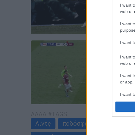
I want t
web or d
I want t
purpose
I want 
I want t
web or d
I want t
or app.
I want t
I want t
ΑΛΛΑ #TAGS
authenti
Λιντς
ποδόσφαιρο
Premier 