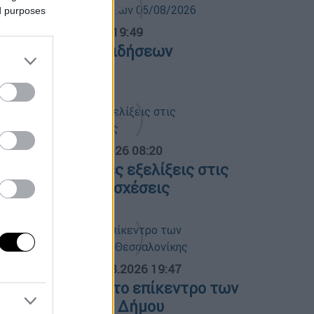
ed purposes
ντρικό...
|
05.08.2026 19:49
εντρικό δελτίο ειδήσεων
5/08/2026
α Ελλάδος...
|
06.08.2026 08:20
λες οι τελευταίες εξελίξεις στις
λληνοτουρκικές σχέσεις
ΟΣΠΑΣΜΑΤΑ...
|
06.08.2026 19:47
ΕΘ και Τούμπα στο επίκεντρο των
ιεκδικήσεων του Δήμου