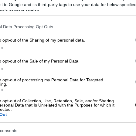
 to Google and its third-party tags to use your data for below specifi
Αθλητισμός
|
18.07.2020 15:47
ogle consent section.
Κε
Η Λιντς επέστρεψε στην Πρέμιερ
Κ
Λιγκ και ο Μαρσέλο Μπιέλσα
l Data Processing Opt Outs
0
αποθεώθηκε από τον «Τζέιμι
o opt-out of the Sharing of my personal data.
Λάνιστερ»
In
Η Λιντς ανέβηκε στη Premier League
έπειτα από 16 χρόνια και ο Μαρσέλο
o opt-out of the Sale of my Personal Data.
Ώρ
Μπιέλσα γνώρισε την καθολική
In
Ό
αποθέωση με ένα απίθανο βίντεο από
ε
to opt-out of processing my Personal Data for Targeted
τον «Τζέιμι Λάνιστερ»
ing.
In
o opt-out of Collection, Use, Retention, Sale, and/or Sharing
ersonal Data that Is Unrelated with the Purposes for which it
lected.
Αθλητισμός
|
28.05.2019 20:20
Out
ΑΠ
Συνεχίζει στον πάγκο της Λιντς ο
Δ
Αργεντινός Μαρσέλο Μπιέλσα
consents
δ
(pic)