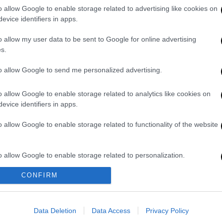
Θ
o allow Google to enable storage related to advertising like cookies on
Παραμένει στο τιμόνι των
evice identifiers in apps.
«παγωνιών» ο Αργεντινός τεχνικός
o allow my user data to be sent to Google for online advertising
s.
Ώρ
Ώ
to allow Google to send me personalized advertising.
Αθλητισμός
|
28.04.2019 19:25
Αποθέωση του Fair Play: Με
o allow Google to enable storage related to analytics like cookies on
εντολή Μπιέλσα δέχτηκαν γκολ κι
evice identifiers in apps.
έχασαν την άνοδο (vids)
o allow Google to enable storage related to functionality of the website
O Αργεντινός προπονητής είπε στους
παίκτες του να αφήσουν την Αστον
Βίλα να σκοράρει κι ας ήταν αυτό το
o allow Google to enable storage related to personalization.
γκολ καταδικαστικό για τη Λιντς
CONFIRM
o allow Google to enable storage related to security, including
cation functionality and fraud prevention, and other user protection.
League
προπονητής
Αγγλία
Data Deletion
Data Access
Privacy Policy