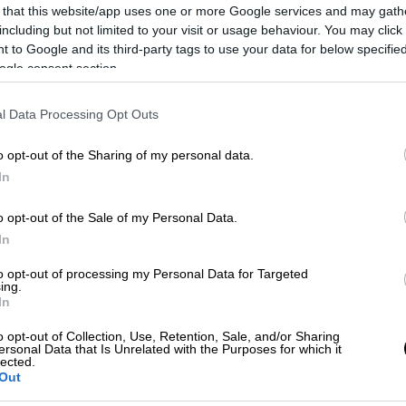
μουσική και συνεργάζεται με τον
 that this website/app uses one or more Google services and may gath
Κωνσταντίνο Αργυρό, για 3η
including but not limited to your visit or usage behaviour. You may click 
διαδοχική χρονιά, τοποθετώντας την
 to Google and its third-party tags to use your data for below specifi
gen-z στο επίκεντρο της νέας της
ogle consent section.
παγκόσμιας καμπάνιας
l Data Processing Opt Outs
o opt-out of the Sharing of my personal data.
Κόσμος
|
27.01.2025 20:29
In
Μαζική ανάκληση προϊόντων της
o opt-out of the Sale of my Personal Data.
Coca-Cola στην Ευρώπη – Τι
In
ισχύει για την Ελλάδα
to opt-out of processing my Personal Data for Targeted
«Δεν έχουμε ακριβή αριθμό, αλλά
ing.
είναι σαφές ότι πρόκειται για μεγάλη
In
ποσότητα»
o opt-out of Collection, Use, Retention, Sale, and/or Sharing
ersonal Data that Is Unrelated with the Purposes for which it
lected.
Out
Market
|
21.11.2024 17:00