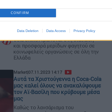
Χριστουγεννιάτικης καμπάνιας
της
CONFIRM
Σε συνεργασία με τον Μη
Κερδοσκοπικό Οργανισμό
Data Deletion
Data Access
Privacy Policy
«Μπορούμε» το πρόγραμμα της Coca-
Cola επικεντρώνεται στη διάσωση
και προσφορά μερίδων φαγητού σε
κοινωφελείς οργανώσεις σε όλη την
Ελλάδα
Market
|
07.11.2023 14:17
Αυτά τα Χριστούγεννα η Coca-Cola
μας καλεί όλους να ανακαλύψουμε
τον Αϊ-Βασίλη που κρύβουμε μέσα
μας
Καθώς το λανσάρισμα του