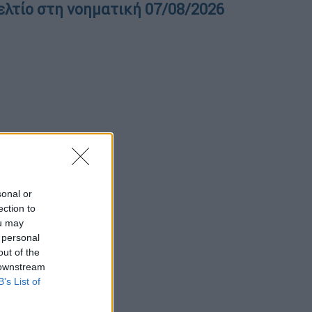
ελτίο στη νοηματική 07/08/2026
sonal or
ection to
ou may
 personal
out of the
 downstream
B’s List of