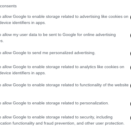
consents
Αυτά τα Χριστούγεννα, Coca-Cola
και «Μπορούμε» ενώνουν τις
o allow Google to enable storage related to advertising like cookies on
δυνάμεις τους και δημιουργούν
evice identifiers in apps.
ένα ολοκληρωμένο πρόγραμμα
o allow my user data to be sent to Google for online advertising
κοινωνικής στήριξης
s.
Μαζί με τη Μη Κερδοσκοπική
to allow Google to send me personalized advertising.
Οργάνωση, «Μπορούμε», η Coca-Cola
συνεχίζει για 2η χρονιά το έργο της
o allow Google to enable storage related to analytics like cookies on
για τη διάσωση και προσφορά
evice identifiers in apps.
εκατομμυρίων μερίδων τροφίμων και
συστήνει ξανά τη δράση «Ένα
o allow Google to enable storage related to functionality of the website
Κυριακάτικο Γεύμα για Όλους».
o allow Google to enable storage related to personalization.
Market
|
23.11.2023 16:44
Η Coca-Cola υλοποιεί ένα νέο
o allow Google to enable storage related to security, including
μεγάλο πρόγραμμα κοινωνικής
cation functionality and fraud prevention, and other user protection.
στήριξης στο πλαίσιο της