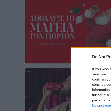
Do Not Pr
If you wish 
sensitive in
confirm you
continue se
information 
further disc
participants
Downstream 