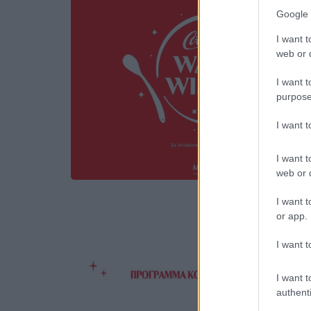
Google 
I want t
web or d
I want t
purpose
I want 
I want t
web or d
I want t
or app.
I want t
I want t
authenti