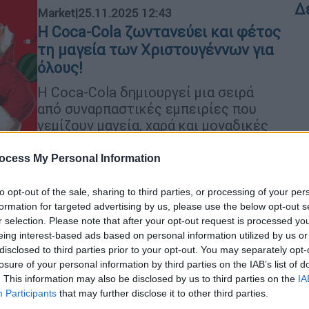
Δ
Market
|
25.11.2025 12:43
Η Coca-Cola ζωντανεύει και φέτος
τη μαγεία των Χριστουγέννων για
όλους!
Η Coca-Cola δημιουργεί μια σειρά
από συναρπαστικές εμπειρίες που
γεμίζουν μαγεία, χαρά και μοναδικές
στιγμές αυτές τις γιορτινές μέρες!
ocess My Personal Information
to opt-out of the sale, sharing to third parties, or processing of your per
Market
|
11.06.2025 17:23
formation for targeted advertising by us, please use the below opt-out s
Share a Coke: Η εμβληματική
r selection. Please note that after your opt-out request is processed y
καμπάνια της Coca-Cola
eing interest-based ads based on personal information utilized by us or
επιστρέφει και δίνει το όνομα σου
disclosed to third parties prior to your opt-out. You may separately opt-
losure of your personal information by third parties on the IAB’s list of
στο φετινό καλοκαίρι!
. This information may also be disclosed by us to third parties on the
IA
Η Coca-Cola εμπνέεται από την
Participants
that may further disclose it to other third parties.