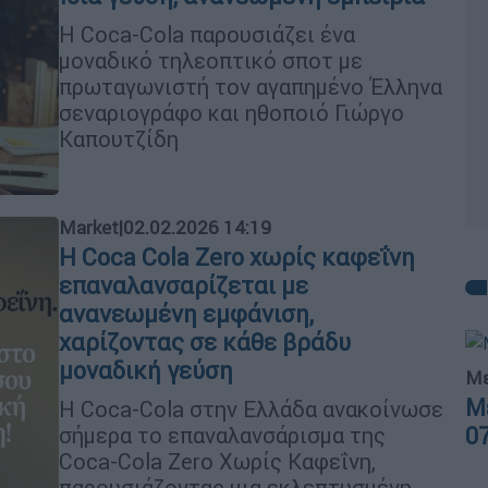
Η Coca-Cola παρουσιάζει ένα
μοναδικό τηλεοπτικό σποτ με
πρωταγωνιστή τον αγαπημένο Έλληνα
σεναριογράφο και ηθοποιό Γιώργο
Καπουτζίδη
Market
|
02.02.2026 14:19
Η Coca Cola Zero χωρίς καφεΐνη
επαναλανσαρίζεται με
ανανεωμένη εμφάνιση,
χαρίζοντας σε κάθε βράδυ
μοναδική γεύση
Με
Μ
Η Coca-Cola στην Ελλάδα ανακοίνωσε
0
σήμερα το επαναλανσάρισμα της
Coca-Cola Zero Χωρίς Καφεΐνη,
παρουσιάζοντας μια εκλεπτυσμένη