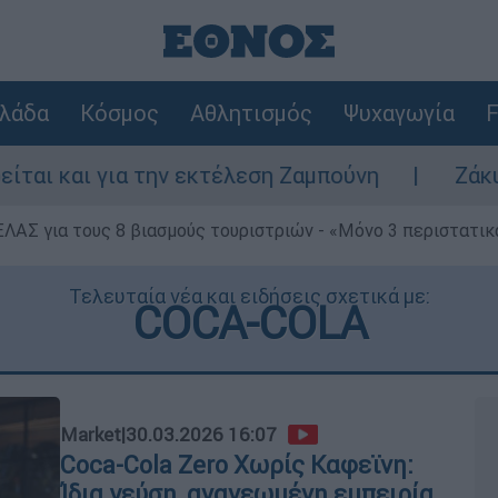
λάδα
Κόσμος
Αθλητισμός
Ψυχαγωγία
F
ην εκτέλεση Ζαμπούνη
Ζάκυνθος: Τι απαντ
ΕΛΑΣ για τους 8 βιασμούς τουριστριών - «Μόνο 3 περιστατικ
Τελευταία νέα και ειδήσεις σχετικά με:
COCA-COLA
Market
|
30.03.2026 16:07
Coca-Cola Zero Χωρίς Καφεϊνη:
Ίδια γεύση, ανανεωμένη εμπειρία