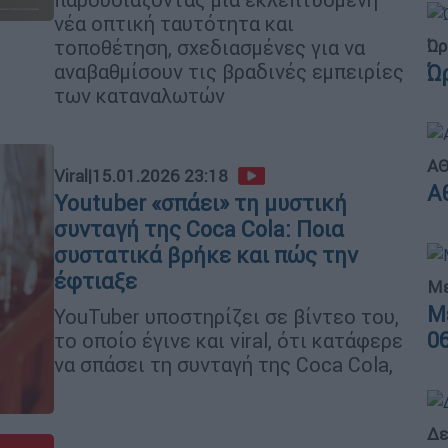
νέα οπτική ταυτότητα και
Ώρ
τοποθέτηση, σχεδιασμένες για να
αναβαθμίσουν τις βραδινές εμπειρίες
Ώ
των καταναλωτών
ΑΘ
Viral
|
15.01.2026 23:18
Α
Youtuber «σπάει» τη μυστική
συνταγή της Coca Cola: Ποια
συστατικά βρήκε και πώς την
έφτιαξε
Με
Μ
YouTuber υποστηρίζει σε βίντεο του,
0
το οποίο έγινε και viral, ότι κατάφερε
να σπάσει τη συνταγή της Coca Cola,
Δε