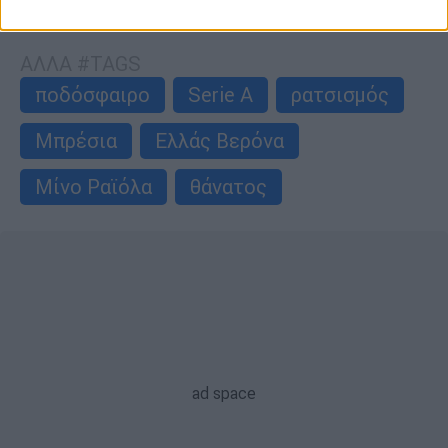
περισσότερα άρθρα
ΑΛΛΑ #TAGS
ποδόσφαιρο
Serie A
ρατσισμός
Μπρέσια
Ελλάς Βερόνα
Μίνο Ραϊόλα
θάνατος