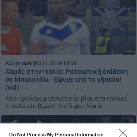
Αθλητισμός
|
03.11.2019 18:39
Χαμός στην Ιταλία: Ρατσιστική επίθεση
σε Μπαλοτέλι - Εφυγε από το γήπεδο!
(vid)
Νέο κρούσμα ρατσιστικής βίας στα ιταλικά
γήπεδα εις βάρος του Super Mario
Do Not Process My Personal Information