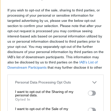
If you wish to opt-out of the sale, sharing to third parties, or
processing of your personal or sensitive information for
targeted advertising by us, please use the below opt-out
section to confirm your selection. Please note that after your
opt-out request is processed you may continue seeing
interest-based ads based on personal information utilized by
us or personal information disclosed to third parties prior to
Αθλητισμός
|
07.07.2019 19:34
your opt-out. You may separately opt-out of the further
Το τρελό στοίχημα του Μπαλοτέλι και η
disclosure of your personal information by third parties on the
IAB’s list of downstream participants. This information may
βέσπα που βούτηξε στη θάλασσα (vid)
also be disclosed by us to third parties on the
IAB’s List of
Ο Ιταλός δελέασε με 2.000 ευρώ έναν
Downstream Participants
that may further disclose it to other
ιδιοκτήτη μπαρ να πέσει στη θάλασσα
third parties.
καβαλώντας τη μηχανή του
Please note that this website/app uses one or more Google
Personal Data Processing Opt Outs
services and may gather and store information including but
not limited to your visit or usage behaviour. You may click to
I want to opt-out of the Sharing of my
personal data.
grant or deny consent to Google and its third-party tags to
Opted In
use your data for below specified purposes in below Google
consent section.
I want to opt-out of the Sale of my