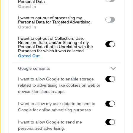
Personal Data.
Opted In
I want to opt-out of processing my
Personal Data for Targeted Advertising.
Opted In
I want to opt-out of Collection, Use,
Retention, Sale, and/or Sharing of my
Personal Data that Is Unrelated with the
Purposes for which it was collected.
Opted Out
Αθλητισμός
|
16.04.2019 22:14
Η άνοδος του Μπαλοτέλι έχει εξήγηση κι
Google consents
είναι... τραγουδίστρια (pics)
I want to allow Google to enable storage
Ο Ιταλός επιθετικός διανύει μια απ' τις
related to advertising like cookies on web or
device identifiers in apps.
καλύτερες περιόδους της καριέρας του κάτι
που λέγεται ότι οφείλεται στην εκρηκτική
I want to allow my user data to be sent to
τραγουδίστρια Ελόντιε Ντι Πατρίτσι
Google for online advertising purposes.
I want to allow Google to send me
personalized advertising.