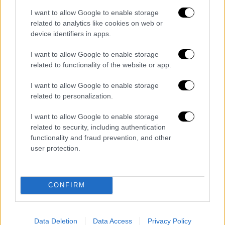
I want to allow Google to enable storage
related to analytics like cookies on web or
device identifiers in apps.
I want to allow Google to enable storage
related to functionality of the website or app.
I want to allow Google to enable storage
related to personalization.
I want to allow Google to enable storage
related to security, including authentication
Αθλητισμός
|
28.03.2019 13:37
functionality and fraud prevention, and other
Μουάζ Κιν: Το σύµβολο της νέας Ιταλίας
user protection.
Επιθετικό δίδυµο Μπαλοτέλι - Κιν (εδώ
πετυχαίνει το 5ο γκολ της Ιταλίας κόντρα
CONFIRM
στο\ Λιχτενστάιν) σχεδιάζει για το Euro
2020 ο Ροµπέρτο Μαντσίνι
Data Deletion
Data Access
Privacy Policy