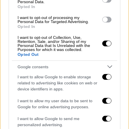
Personal Data.
Opted In
I want to opt-out of processing my
Personal Data for Targeted Advertising.
Πολιτισμός
|
19.04.2019 11:38
Opted In
Ο θησαυρός του Μετρό Θεσσαλονίκης -
Εντυπωσιακές φωτογραφίες
I want to opt-out of Collection, Use,
Retention, Sale, and/or Sharing of my
Personal Data that Is Unrelated with the
Τι έφεραν στο φως οι ανασκαφές
Purposes for which it was collected.
Opted Out
Google consents
I want to allow Google to enable storage
related to advertising like cookies on web or
device identifiers in apps.
I want to allow my user data to be sent to
Google for online advertising purposes.
I want to allow Google to send me
personalized advertising.