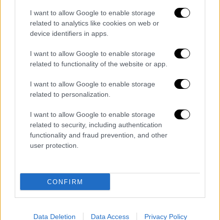
Ελλάδα
|
26.03.2019 13:40
I want to allow Google to enable storage
Σέρρες: Αρχαιοκάπηλοι άνοιξαν τούνελ
related to analytics like cookies on web or
device identifiers in apps.
30 μέτρων κάτω από Μοναστήρι (pics)
Οι συλληφθέντες οδηγήθηκαν στον
I want to allow Google to enable storage
related to functionality of the website or app.
Εισαγγελέα Πρωτοδικών Σερρών.
I want to allow Google to enable storage
related to personalization.
I want to allow Google to enable storage
related to security, including authentication
functionality and fraud prevention, and other
user protection.
CONFIRM
Πολιτισμός
|
20.03.2019 15:28
Data Deletion
Data Access
Privacy Policy