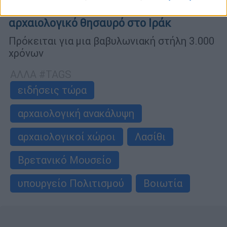
Το Βρετανικό Μουσείο επέστρεψε
αρχαιολογικό θησαυρό στο Ιράκ
Πρόκειται για μια βαβυλωνιακή στήλη 3.000
χρόνων
ΑΛΛΑ #TAGS
ειδήσεις τώρα
αρχαιολογική ανακάλυψη
αρχαιολογικοί χώροι
Λασίθι
Βρετανικό Μουσείο
υπουργείο Πολιτισμού
Βοιωτία