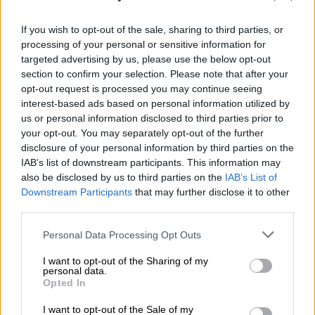
If you wish to opt-out of the sale, sharing to third parties, or
Ελλάδα
|
05.08.2019 14:07
processing of your personal or sensitive information for
Αρχαιολογικός θησαυρός στο Αιγαίο -
targeted advertising by us, please use the below opt-out
Πέντε ναυάγια γεμάτα αμφορείς
section to confirm your selection. Please note that after your
opt-out request is processed you may continue seeing
(pics=vid)
interest-based ads based on personal information utilized by
Βρέθηκε γρανιτένιος στύπος άγκυρας ο
us or personal information disclosed to third parties prior to
οποίος χρονολογείται πιθανότατα στον 6ο
your opt-out. You may separately opt-out of the further
disclosure of your personal information by third parties on the
αιώνα π.Χ.
IAB’s list of downstream participants. This information may
also be disclosed by us to third parties on the
IAB’s List of
Downstream Participants
that may further disclose it to other
third parties.
Please note that this website/app uses one or more Google
Personal Data Processing Opt Outs
services and may gather and store information including but
not limited to your visit or usage behaviour. You may click to
I want to opt-out of the Sharing of my
personal data.
grant or deny consent to Google and its third-party tags to
Opted In
use your data for below specified purposes in below Google
consent section.
I want to opt-out of the Sale of my