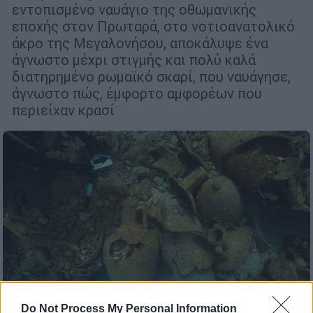
εντοπισμένο ναυάγιο της οθωμανικής
εποχής στον Πρωταρά, στο νοτιοανατολικό
άκρο της Μεγαλονήσου, αποκάλυψε ένα
άγνωστο μέχρι στιγμής και πολύ καλά
διατηρημένο ρωμαϊκό σκαρί, που ναυάγησε,
άγνωστο πώς, έμφορτο αμφορέων που
περιείχαν κρασί
Do Not Process My Personal Information