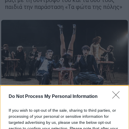
παιδιά την παράσταση «Τα φώτα της πόλης»
Do Not Process My Personal Information
If you wish to opt-out of the sale, sharing to third parties, or
Θέατρο
|
20.11.2022 11:13
processing of your personal or sensitive information for
«Τα Φώτα της πόλης» στο θέατρο Rex -
targeted advertising by us, please use the below opt-out
Ένα διαφορετικό μιούζικαλ για όλη την
section to confirm your selection. Please note that after your