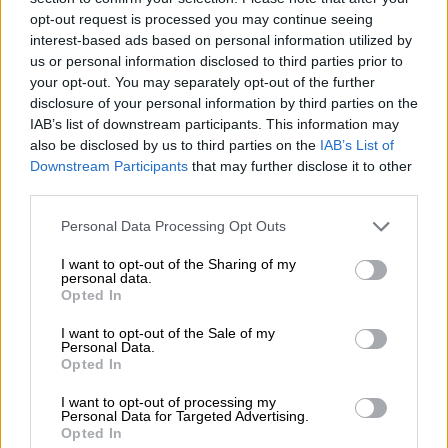
οικογένεια
opt-out request is processed you may continue seeing
interest-based ads based on personal information utilized by
Ένα έργο - καθρέφτη της τραχιάς
us or personal information disclosed to third parties prior to
μεσοπολεμικής εποχής που αποθεώνει το
your opt-out. You may separately opt-out of the further
χιούμορ, τη γενναιοδωρία, την πίστη στην
disclosure of your personal information by third parties on the
IAB’s list of downstream participants. This information may
καλοσύνη, στο όνειρο, στον έρωτα
also be disclosed by us to third parties on the
IAB’s List of
Downstream Participants
that may further disclose it to other
third parties.
Please note that this website/app uses one or more Google
Personal Data Processing Opt Outs
services and may gather and store information including but
not limited to your visit or usage behaviour. You may click to
I want to opt-out of the Sharing of my
personal data.
grant or deny consent to Google and its third-party tags to
Opted In
use your data for below specified purposes in below Google
consent section.
I want to opt-out of the Sale of my
Personal Data.
Opted In
I want to opt-out of processing my
Personal Data for Targeted Advertising.
Opted In