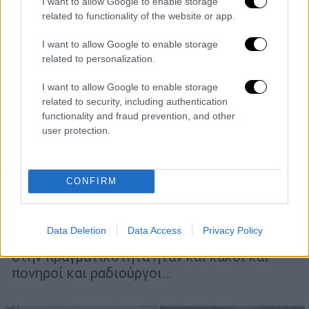
I want to allow Google to enable storage
related to functionality of the website or app.
I want to allow Google to enable storage
related to personalization.
Ιστορία
|
09.07.2022 07:55
I want to allow Google to enable storage
15 αγαπημένοι διάσημοι της Ιστορίας,
related to security, including authentication
που αποδείχτηκαν ελεεινοί άνθρωποι -
functionality and fraud prevention, and other
Από τον Έλβις στη Μητέρα Τερέζα και
user protection.
στον Τσάρλι Τσάπλιν
Όταν κάνεις μια βαθιά βουτιά στην
CONFIRM
προσωπική τους ζωή, αποδεικνύεται ότι
πολλοί από αυτούς τους ανθρώπους που
έχουν φορέσει το ντύμα του καλού και
Data Deletion
Data Access
Privacy Policy
χαμογελούν από τις σελίδες της Ιστορίας
στην πραγματικότητα ήταν και κακοί και
πονηροί και ραδιούργοι…