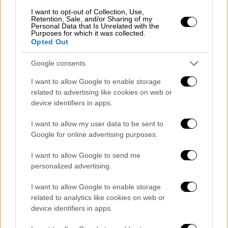
I want to opt-out of Collection, Use,
Retention, Sale, and/or Sharing of my
Σινεμά
|
04.08.2022 19:46
Personal Data that Is Unrelated with the
Purposes for which it was collected.
Τσάρλι Τσάπλιν: Η τελευταία
Opted Out
φωτογραφία δύο μήνες πριν το θάνατό
Google consents
του
I want to allow Google to enable storage
Η φωτογραφία κάνει το γύρο του
related to advertising like cookies on web or
διαδικτύου
device identifiers in apps.
I want to allow my user data to be sent to
Google for online advertising purposes.
I want to allow Google to send me
personalized advertising.
I want to allow Google to enable storage
related to analytics like cookies on web or
device identifiers in apps.