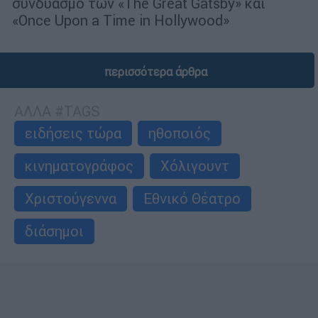
συνδυασμό των «The Great Gatsby» και
«Once Upon a Time in Hollywood»
περισσότερα άρθρα
ΑΛΛΑ #TAGS
ειδήσεις τώρα
ηθοποιός
κινηματογράφος
Χόλιγουντ
Χριστούγεννα
Εθνικό Θέατρο
διάσημοι