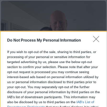
Do Not Process My Personal Information
If you wish to opt-out of the sale, sharing to third parties, or
processing of your personal or sensitive information for
targeted advertising by us, please use the below opt-out
section to confirm your selection. Please note that after your
opt-out request is processed you may continue seeing
interest-based ads based on personal information utilized by
Lifestyle
|
25.07.2025 13:24
us or personal information disclosed to third parties prior to
Ανησυχία για τον Bruce Willis: «Δεν
your opt-out. You may separately opt-out of the further
μπορεί πλέον να μιλήσει ή να
disclosure of your personal information by third parties on the
περπατήσει» αποκαλύπτει ξένο
IAB’s list of downstream participants. This information may
δημοσίευμα
also be disclosed by us to third parties on the
IAB’s List of