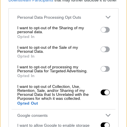
Downstream Participants
that may further disclose it to other
Η άνοια φαίνεται να έχει επηρεάσει σε
third parties.
βάθος ζωτικές λειτουργίες του εγκεφάλου
Please note that this website/app uses one or more Google
Personal Data Processing Opt Outs
του
services and may gather and store information including but
not limited to your visit or usage behaviour. You may click to
I want to opt-out of the Sharing of my
personal data.
grant or deny consent to Google and its third-party tags to
Opted In
use your data for below specified purposes in below Google
consent section.
I want to opt-out of the Sale of my
Personal Data.
Opted In
I want to opt-out of processing my
Personal Data for Targeted Advertising.
Opted In
I want to opt-out of Collection, Use,
Retention, Sale, and/or Sharing of my
Personal Data that Is Unrelated with the
Purposes for which it was collected.
Opted Out
Google consents
Lifestyle
|
28.05.2025 10:51
I want to allow Google to enable storage