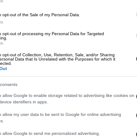
In
o opt-out of the Sale of my Personal Data.
In
Lifestyle
|
27.08.2025 08:20
to opt-out of processing my Personal Data for Targeted
«Ο εγκέφαλος του τον
ing.
In
εγκαταλείπει»: Επιδεινώνεται η
υγεία του Μπρους Γουίλις
o opt-out of Collection, Use, Retention, Sale, and/or Sharing
ersonal Data that Is Unrelated with the Purposes for which it
lected.
Ο ηθοποιός δίνει τη δική του μάχη με
Out
τη μετωποκροταφική άνοια
consents
o allow Google to enable storage related to advertising like cookies on
evice identifiers in apps.
Lifestyle
|
25.07.2025 13:24
o allow my user data to be sent to Google for online advertising
Ανησυχία για τον Bruce Willis: «Δεν
s.
μπορεί πλέον να μιλήσει ή να
to allow Google to send me personalized advertising.
περπατήσει» αποκαλύπτει ξένο