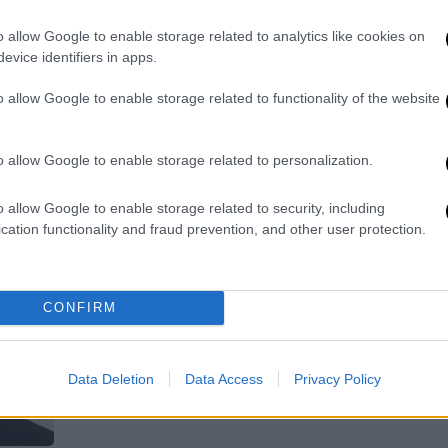
δημοσίευμα
o allow Google to enable storage related to analytics like cookies on
Η άνοια φαίνεται να έχει επηρεάσει
evice identifiers in apps.
σε βάθος ζωτικές λειτουργίες του
o allow Google to enable storage related to functionality of the website
εγκεφάλου του
o allow Google to enable storage related to personalization.
o allow Google to enable storage related to security, including
Lifestyle
|
28.05.2025 10:51
cation functionality and fraud prevention, and other user protection.
Σπάνια δημόσια εμφάνιση του
Μπρους Γουίλις με συνοδεία
σωματοφυλάκων
CONFIRM
Ο αγαπημένος ηθοποιός δίνει τη δική
του μάχη με την μετωποκροταφική
άνοια
Data Deletion
Data Access
Privacy Policy