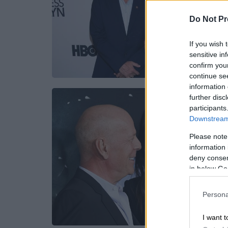
Do Not Pr
If you wish 
sensitive in
confirm you
continue se
information 
further disc
participants
Downstream 
Please note
information 
deny consent
in below Go
Persona
I want t