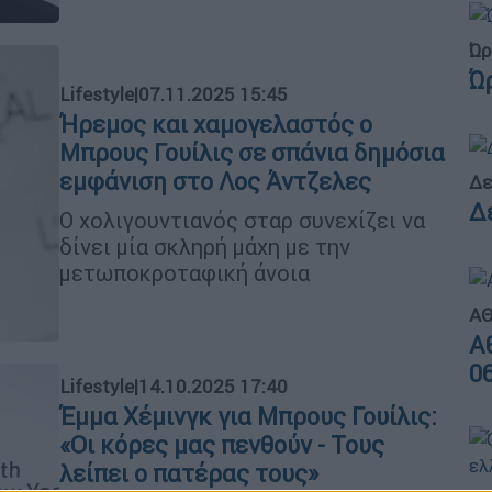
Ώρ
Ώ
Lifestyle
|
07.11.2025 15:45
Ήρεμος και χαμογελαστός ο
Μπρους Γουίλις σε σπάνια δημόσια
εμφάνιση στο Λος Άντζελες
Δε
Δ
Ο χολιγουντιανός σταρ συνεχίζει να
δίνει μία σκληρή μάχη με την
μετωποκροταφική άνοια
ΑΘ
Α
0
Lifestyle
|
14.10.2025 17:40
Έμμα Χέμινγκ για Μπρους Γουίλις:
«Οι κόρες μας πενθούν - Τους
λείπει ο πατέρας τους»