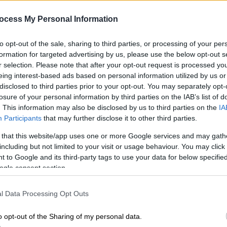
Ώρ
Τις δυσκολίες που αντιμετωπίζει
Ό
ocess My Personal Information
ολόκληρη η οικογένεια του ηθοποιού
ε
εξομολογήθηκε η σύζυγός του, μετά
to opt-out of the sale, sharing to third parties, or processing of your per
τη διάγνωση του χολιγουντιανού
formation for targeted advertising by us, please use the below opt-out s
σταρ με μετωποκροταφική άνοια
r selection. Please note that after your opt-out request is processed y
eing interest-based ads based on personal information utilized by us or
disclosed to third parties prior to your opt-out. You may separately opt-
Lifestyle
|
30.08.2025 16:15
losure of your personal information by third parties on the IAB’s list of
Μπρους Γουίλις: Η σύζυγός του
. This information may also be disclosed by us to third parties on the
IA
απαντά στα αρνητικά σχόλια μετά
Participants
that may further disclose it to other third parties.
την αποκάλυψη ότι ο ηθοποιός ζει
 that this website/app uses one or more Google services and may gath
σε διαφορετικό σπίτι
including but not limited to your visit or usage behaviour. You may click 
 to Google and its third-party tags to use your data for below specifi
Όπως ανέφερε η ίδια, αισθάνεται ότι
ogle consent section.
αδικήθηκε, υπογραμμίζοντας πως οι
φροντιστές συχνά αντιμετωπίζουν
l Data Processing Opt Outs
αυστηρή κριτική από ανθρώπους που
δεν έχουν βιώσει παρόμοιες
o opt-out of the Sharing of my personal data.
συνθήκες